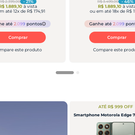
-
17
%
-
38
%
R$ 5.999,00
R$ 5.499,00
R$ 4.949,10
à vista
R$ 3.399,15
à vist
em até
21
x de
R$ 261,85
ou em até
21
x de
R$ 1
he
até
5.499
pontos
Ganhe
até
3.999
pon
Comprar
Comprar
mpare este produto
Compare este prod
TÉ R$ 1349 OFF
ATÉ R$ 999 OFF
Motorola Edge 70 5G 256GB
Smartphone Motorola Edge 7