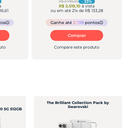
-
17
%
R$ 2.499,00
a
R$ 2.069,10
à vista
90,42
ou em até
18
x de
R$ 127,72
tos
Ganhe
até
2.299
pontos
Comprar
uto
Compare este produto
The Brilliant Collection Pack by
Swarovski
0 5G 512GB