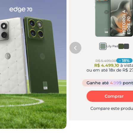
Bronze Green
Lily Pad
-
30
%
-
18
%
 4.499,00
R$ 5.499,00
 3.149,10
à vista
R$ 4.499,10
à vist
 até
18
x de
R$ 194,38
ou em até
18
x de
R$ 2
e
até
3.499
pontos
Ganhe
até
4.999
pont
Comprar
Comprar
pare este produto
Compare este produ