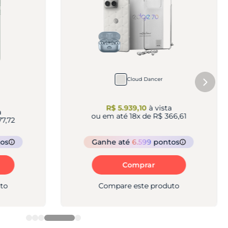
Cloud Dancer
R$ 5.939,10
à vista
a
ou em até
18
x de
R$ 366,61
77,72
os
Ganhe
até
6.599
pontos
Comprar
to
Compare este produto