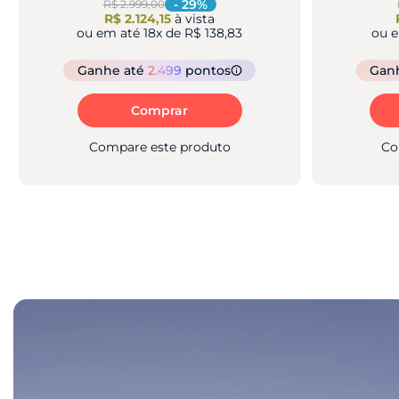
-
40
%
R$ 1.999,00
R$ 1.199,00
à vista
ou em até
12
x de
R$ 111,01
ou 
Ganhe
até
1.332
pontos
Gan
Comprar
Compare este produto
Co
A
Smartphone Motorola Edge 70 Fusion +
5G 256GB
Smartphone 