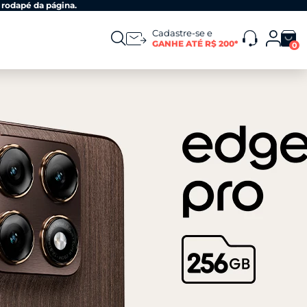
 rodapé da página.
Cadastre-se e
GANHE ATÉ R$ 200*
0