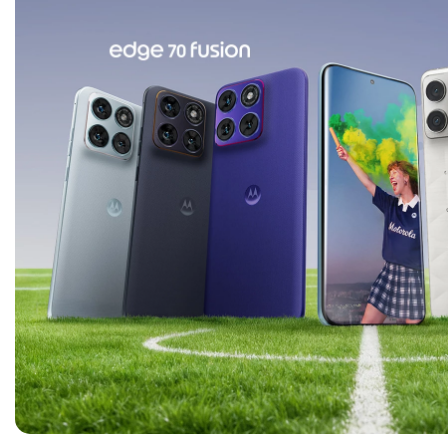
Verde Claro
R$
R$ 2.969,10
à vista
R$
ou em até
18
x de
R$ 183,27
ou em
Ganhe
até
3.299
pontos
Ganh
Comprar
Compare este produto
Com