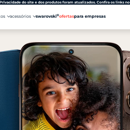
Privacidade do site e dos produtos foram atualizados. Confira os links no
®
tos
acessórios
swarovski
ofertas
para empresas