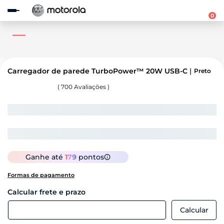
Observação:
este
0
site
inclui
um
sistema
de
acessibilidade.
Carregador de parede TurboPower™ 20W USB-C
Preto
(
700
Avaliações )
Ganhe até
179
pontos
Formas de pagamento