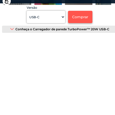
Acessibilidade
G60, Moto G60s, Moto G71, Moto G71, Moto
5
4
5
5
Versão
G100, Moto G200, Motorola Edge 20 Lite,
Motorola Edge 20, Motorola Edge 20 Pro,
Comprar
Motorola One Hyper e Lenovo Legion Phone
O que os clientes estão falando do produto
Duel, Moto G22, Moto G32, Moto G42 , Moto
Conheça o Carregador de parede TurboPower™ 20W USB-C
Os clientes destacam a alta qualidade do produto,
G52, Moto G62, Moto G82, Motorola edge 30
mencionando que ele é original, durável e eficiente no
Neo, Motorola edge 30, Motorola edge 30
carregamento. As avaliações frequentemente elogiam
Fusion, Motorola edge 30 Pro, Motorola edge
também a rapidez com que o carregador carrega os
30 Ultra, Motorola edge 50 Fusion, Motorola
dispositivos, além da boa embalagem e cuidado no envio.
edge 50 Pro, Motorola edge 50 Ultra
Outro aspecto positivo é a relação custo-benefício, com
muitos consumidores mencionando que o preço é justo
para a qualidade oferecida.
Características
Resumo gerado por I.A. com base nas avaliações dos
clientes
- Carregamento Turbo Power - Qualcomm Quick
charge 3.0 - 3X mais eficiente que os modelos
atuais do mercado - Portas do carregador USB -
700
avaliaram este produto
Saída cabo USB-C - Compatível com toda linha de
ordenar por
aparelhos com entrada USB-C - Cabo de
alimentação de 1 Metro - Saída de energia 20w -