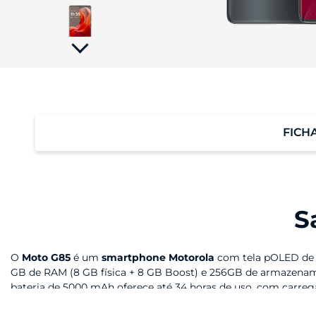
tela;
Pressione
Control-
F10
para
abrir
um
menu
de
acessibilidade.
FICH
Performance
S
O
Moto G85
é um
smartphone Motorola
com tela pOLED de 6
GB de RAM (8 GB física + 8 GB Boost) e 256GB de armazenam
bateria de 5000 mAh oferece até 34 horas de uso, com carr
Tela
Qual a diferença entre o Moto G85 e o novo