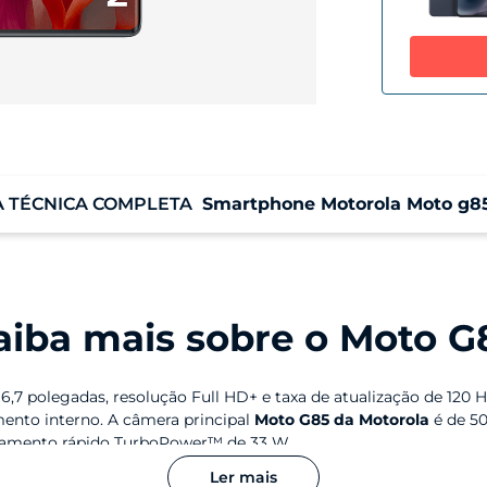
A TÉCNICA COMPLETA
Smartphone Motorola Moto g8
Sistema Operacional
M
Android 14
8G
aiba mais sobre o Moto G
Armazenamento
Armazenamento Total: 256 GB
Armazenamento Disponível: 237 GB
,7 polegadas, resolução Full HD+ e taxa de atualização de 120 
Memória Externa: Micro SD | 1 TB
ento interno. A câmera principal
Moto G85 da Motorola
é de 50
egamento rápido TurboPower™ de 33 W.
Ler mais
Informação de tela
 Moto G86?