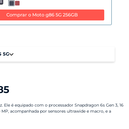
Comprar o Moto g86 5G 256GB
5 5G
emória RAM
B RAM + 8GB RAM Boost*
85
Hz. Ele é equipado com o processador Snapdragon 6s Gen 3, 16
 MP, acompanhada por sensores ultrawide e macro, e a