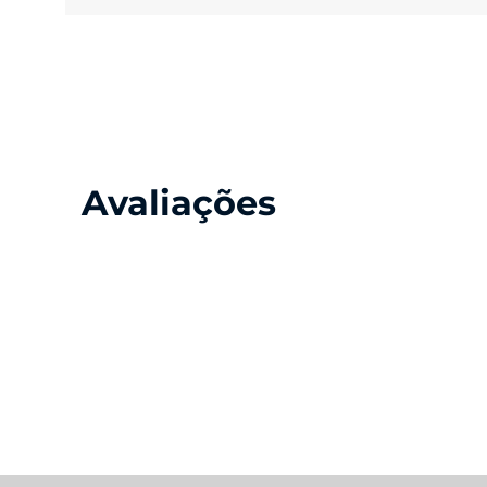
de alta qualidade.
A
tela do Moto G85
é de 6,7 polegadas, com resolução Full 
de alta qualidade.
Avaliações
Conteúdo da Caixa