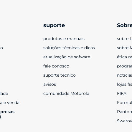
suporte
Sobr
produtos e manuais
sobre 
to
soluções técnicas e dicas
sobre 
atualização de sofware
ética n
fale conosco
progra
suporte técnico
notícia
avisos
lojas fí
dade
comunidade Motorola
FIFA
a e venda
Formul
presas 
Panton
J
Swarov