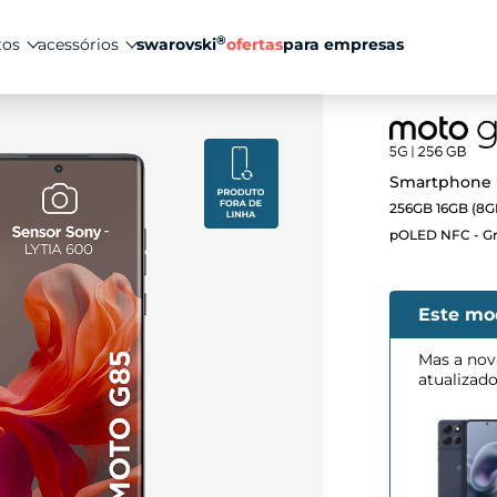
®
tos
acessórios
swarovski
ofertas
para empresas
Smartphone 
256GB 16GB (8G
pOLED NFC - Gr
Este mo
Mas a nov
atualizad