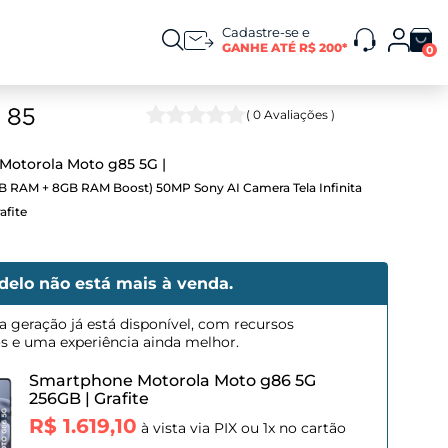
Cadastre-se e
GANHE ATÉ R$ 200*
0
(
0
Avaliações )
Motorola Moto g85 5G
B RAM + 8GB RAM Boost) 50MP Sony AI Camera Tela Infinita
afite
delo não está mais à venda.
a geração já está disponível, com recursos
os e uma experiência ainda melhor.
Smartphone Motorola Moto g86 5G
256GB
|
Grafite
R$ 1.619,10
à vista via PIX ou 1x no cartão