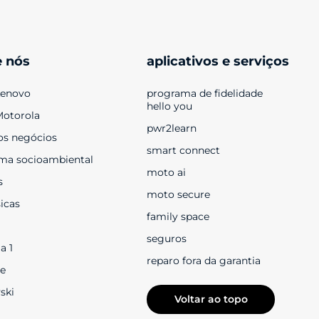
e nós
aplicativos e serviços
Lenovo
programa de fidelidade 
hello you
Motorola
pwr2learn
os negócios
smart connect
ma socioambiental
moto ai
s
moto secure
sicas
family space
seguros
a 1
reparo fora da garantia
e
ski
Voltar ao topo