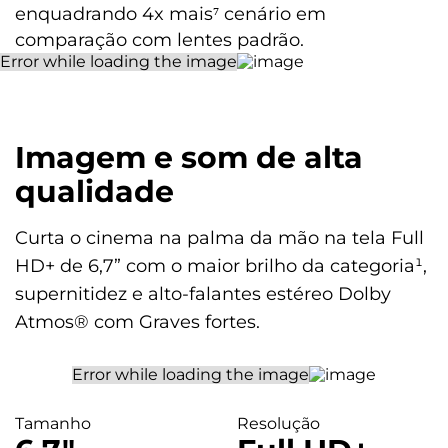
enquadrando 4x mais⁷ cenário em
Entrada P2 Fone de Ouvido
comparação com lentes padrão.
Câmera
Câmera Traseira
Câmera Principal: 50 MP | Lente 74,2°
Imagem e som de alta
| Abertura f/1,8
Câmera Ultra-wide: 5 MP | Lente 120°
qualidade
| Abertura f/2,2
Zoom Digital: 6x
Curta o cinema na palma da mão na tela Full
Sensor de Luz Ambiente
Flash: Sim | LED
HD+ de 6,7” com o maior brilho da categoria¹,
supernitidez e alto-falantes estéreo Dolby
Câmera Frontal
Atmos® com Graves fortes.
Câmera Principal Frontal: 8 MP | Lente 80° | Abertura f/2,05
Captura de vídeo: Full HD (30 fps)
Conectividade
Tamanho
Resolução