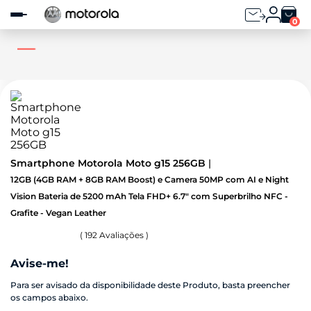
Observação:
este
0
site
inclui
um
sistema
de
acessibilidade.
Smartphone Motorola Moto g15 256GB
12GB (4GB RAM + 8GB RAM Boost) e Camera 50MP com AI e Night
Vision Bateria de 5200 mAh Tela FHD+ 6.7" com Superbrilho NFC -
Grafite - Vegan Leather
(
192
Avaliações )
Avise-me!
Para ser avisado da disponibilidade deste Produto, basta preencher
os campos abaixo.