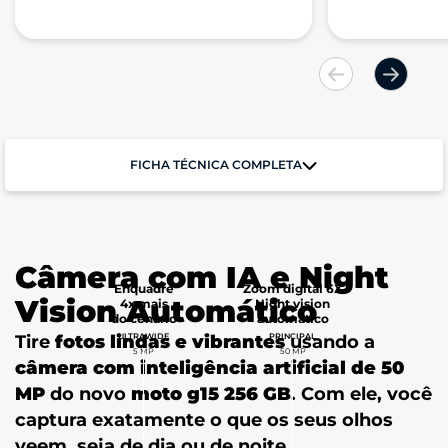
FICHA TÉCNICA COMPLETA
Performance
Câmera com IA e Night
Sistema Operacional
Zoom digital 6X
Enquadre
Android 15
Vision Automático
Night vision
4x mais
automático
do cenário
PRINCIPAL
Tire
fotos lindas e vibrantes
ULTRAWIDE
usando a
Processador
50 MP
5 MP
Helio G81 Extreme (2,0 GHz Octa-Core) | G52 MC2
câmera com inteligência artificial de 50
MP
do novo
moto g15 256 GB
. Com ele, você
Memória RAM
captura exatamente o que os seus olhos
4GB RAM + 8GB RAM Boost*
veem, seja de dia ou de noite.