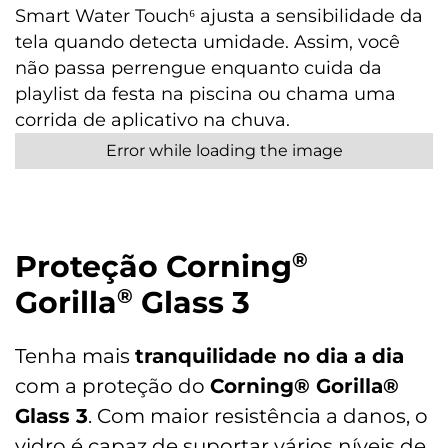
Smart Water Touch⁶ ajusta a sensibilidade da
Serviços de Localização
tela quando detecta umidade. Assim, você
GPS; Glonass, GALILEO; QZSS
não passa perrengue enquanto cuida da
playlist da festa na piscina ou chama uma
Certificado de homologação Anatel
corrida de aplicativo na chuva.
08268-24-00330
Conteúdo da Caixa
01 Telefone
01 Manual
Proteção Corning
®
01 Cabo USB-A / USB-C
01 Carregador TurboPower™ 20 W
Gorilla
Glass 3
®
01 Ferramenta de remoção do chip
Garantia/Meses
Tenha mais
tranquilidade no dia a dia
12
com a proteção do
Corning® Gorilla®
Glass 3
. Com maior resistência a danos, o
vidro é capaz de suportar vários níveis de