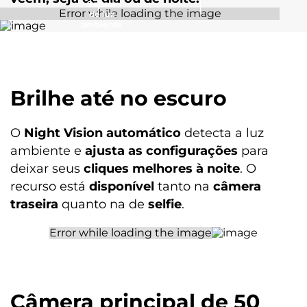
Sensor
de luz
Armazenamento
ambiente
Armazenamento Total: 256 GB
Armazenamento Disponível: 234 GB
Tela
Brilhe até no escuro
Informação de tela
O
Night Vision automático
detecta a luz
Tela de 6,7 FHD+ (1080 x 2400) | IPS | 60 Hz |1000 Nits
ambiente e
ajusta as configurações
para
deixar seus
Bateria
cliques melhores à noite
. O
recurso está
disponível
tanto na
câmera
traseira
quanto na de
selfie
.
Tamanho da bateria
5200 mAh
Tipo de carregador:
TurboPower™ 20 W
Câmera principal de 50
Sensores