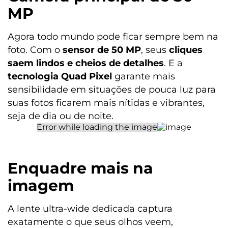
MP
Acelerômetro
Proximidade
Agora todo mundo pode ficar sempre bem na
Giroscópio
foto. Com o
sensor de 50 MP
, seus
cliques
Luz Ambiente
saem lindos e cheios de detalhes
. E a
Bússola
Desbloqueio Facial
tecnologia Quad Pixel
garante mais
Impressão Digital na lateral
sensibilidade em situações de pouca luz para
suas fotos ficarem mais nítidas e vibrantes,
Design
seja de dia ou de noite.
Peso
190,5 g
Enquadre mais
na
Dimensões
imagem
Altura (mm): 165,67
Largura (mm): 75,98
Profundidade (mm): 8,17
A lente ultra-wide dedicada captura
exatamente o que seus olhos veem,
Entradas