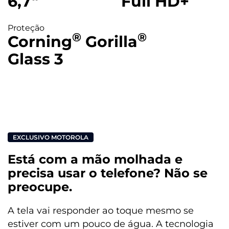
6,7″
Full HD+
Bandas
2G - GSM 850/900/1800/1900 MHz
3G - WCDMA 850/900/1700/1900/2100 MHz
Proteção
4G - LTE B1 /B2 /B3 /B4 /B5 /B7 /B8 /B13 /B25 /B26 /B28 /B38
®
®
Corning
Gorilla
/B40 /B66
Glass 3
NFC
Sim
Cartão SIM
Nano SIM (4FF) Dual Chip + SD Card
EXCLUSIVO MOTOROLA
Wi-fi
802.11 a/b/g/n/ac | 2,4 GHz e 5 GHz
Está com a mão molhada e
precisa usar o telefone? Não se
Bluetooth
preocupe.
Bluetooth® 5.4
A tela vai responder ao toque mesmo se
Radio FM:
Sim
estiver com um pouco de água. A tecnologia