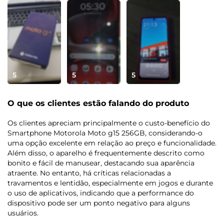
Cartão SIM
: Nano SIM (4FF) Dual Chip + SD Card
Wi-fi
: 802.11 a/b/g/n/ac | 2,4 GHz e 5 GHz
Bluetooth
: Bluetooth® 5.4
Radio FM
: Sim
Serviços de Localização
: GPS; Glonass, GALILEO; QZSS
5
5
5
O que os clientes estão falando do produto
Os clientes apreciam principalmente o custo-benefício do
Smartphone Motorola Moto g15 256GB, considerando-o
uma opção excelente em relação ao preço e funcionalidade.
Além disso, o aparelho é frequentemente descrito como
bonito e fácil de manusear, destacando sua aparência
atraente. No entanto, há críticas relacionadas a
travamentos e lentidão, especialmente em jogos e durante
o uso de aplicativos, indicando que a performance do
dispositivo pode ser um ponto negativo para alguns
usuários.