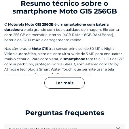
Resumo técnico sobre o
smartphone Moto G15 256GB
O
Motorola Moto G15 256GB
é um
smartphone com bateria
duradoura
e tela grande com boa qualidade de imagem. Ele conta
com 256 GB de memória interna, (4GB RAM + 8GB RAM Boost),
bateria de 5200 mAh e carregamento rápido.
Nas câmeras, o
Moto G15
traz sensor principal de 50 MP e Night
Vision automático, além de lente ultra-wide de 5 MP para enquadrar
mais o cenário. Para completar, o
smartphone
tem tela FHD+ de 6,7”
com superbrilho, proteção Gorilla Glass 3, som estéreo com Dolby
Atmos e tecnologia Smart Water Touch, que permite usar a tela
mesmo com a mão molhada. Saiba mais detalhes!
Ler mais
Perguntas frequentes