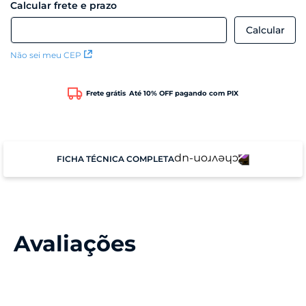
Não sei meu CEP
Frete grátis
Até 10% OFF pagando com PIX
FICHA TÉCNICA COMPLETA
Cor
Branco
Avaliações
Conteúdo da Caixa
- 1 monitor dos pais