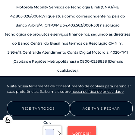
Motorola Mobility Serviços de Tecnologia Eireli (CNPJ/ME
42.805.026/0001-57) que atua como correspondente no país do
Banco Arbi S/A (CNPJ/ME 54.403.563/0001-50) na solução
tecnológica de produtos e serviços financeiros, seguindo as diretrizes
do Banco Central do Brasil, nos termos da Resolução CMN nº.
3.954/11. Central de Atendimento Conta Digital Motorola: 4020-1741
(Capitais e Regiões Metropolitanas) e 0800-0258858 (Demais
localidades).
Visite nossa
ferramenta de consentimento de cookies
para gerenciar
Layout e desenvolvimento:
suas preferências. Saiba mais sobre
nossa política de privacidade
REJEITAR TODOS
ACEITAR E FECHAR
Acessibilidade
Cor
:
Comprar