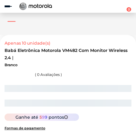
Observação:
este
0
site
inclui
um
sistema
de
acessibilidade.
Apenas
10
unidade(s)
Babá Eletrônica Motorola VM482 Com Monitor Wireless
2.4
Branco
(
0
Avaliações )
Ganhe até
599
pontos
Formas de pagamento