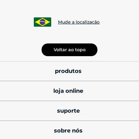
Mude a localização
Voltar ao topo
produtos
smatphones
loja online
celulares motorola 
promoções
signature
suporte
cupons de desconto
celulares motorola razr
produtos e manuais
sobre nós
black friday
celulares motorola edge