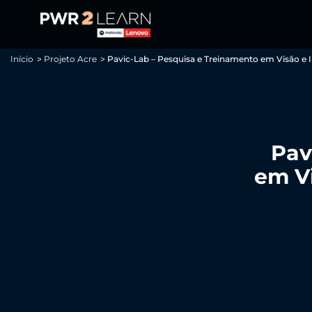
Observação:
este
site
inclui
um
Início
Projeto Acre
Pavic-Lab – Pesquisa e Treinamento em Visão e 
sistema
de
acessibilidade.
Pressione
Control-
F11
para
Pav
ajustar
o
em Vi
site
para
pessoas
com
deficiências
visuais
que
usam
um
leitor
de