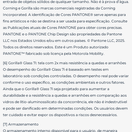
entrada de objetos sólidos de qualquer tamanho. Não é à prova d’água.
Corning e Gorilla são marcas comerciais registradas da Corning
Incorporated. A identificação de Cores PANTONE® serve apenas para
fins artísticos e não se destina a ser usada para especificação. Consulte
as Publicações atuais de Cores PANTONE para obter cores precisas.
PANTONE e o PANTONE Chip Design são propriedades da Pantone
LLC nos Estados Unidos e/ou em outros países. © Pantone LLC, 2025.
Todos os direitos reservados. Este é um Produto autorizado
PANTONE™ fabricado sob licença pela Motorola Mobility.
[6] Gorilla® Glass 7i: tela com 2x mais resistência a quedas e arranhões
O desempenho do Gorilla® Glass 7i é baseado em testes em
laboratório sob condições controladas. O desempenho real pode variar
conforme o uso específico, as condições ambientais e outros fatores.
Ainda que o Gorilla® Glass 7i seja projetado para aumentar a
durabilidade e a resistência a quedas e arranhões em comparação aos
vidros de lítio-aluminossilicato da concorrência, ele não é indestrutível
e pode ser danificado em determinadas condições. Os usuários devem
ter cuidado e evitar expor os dispositivos a riscos desnecessários.
[7] Armazenamento
O armazenamento interno disponível para o usuário, de maneira