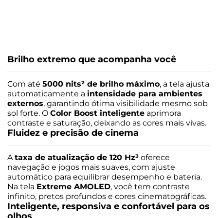
Tamanho da bateria
5200 mAh
Brilho extremo que acompanha você
Tipo de carregador:
TurboPower™ 33 W
Com até
5000 nits² de brilho máximo
, a tela ajusta
Sensores
automaticamente a
intensidade para ambientes
externos
, garantindo ótima visibilidade mesmo sob
sol forte. O
Color Boost inteligente
aprimora
Acelerômetro; Giroscópio; Proximidade; Luz Ambiente;
contraste e saturação, deixando as cores mais vivas.
Bússola; Sar sensor; Desbloqueio Facial; Impressão Digital
Fluidez e precisão de cinema
na tela
A
taxa de atualização de 120 Hz³
oferece
Design
navegação e jogos mais suaves, com ajuste
automático para equilibrar desempenho e bateria.
Na tela
Extreme AMOLED
, você tem contraste
Peso
infinito, pretos profundos e cores cinematográficas.
182 g
Inteligente, responsiva e confortável para os
olhos