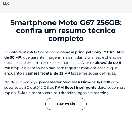
LLC.
Smartphone Moto G67 256GB:
confira um resumo técnico
completo
O M
oto G67 256 GB
conta com
câmera principal Sony LYTIA™ 600
de 50 MP
, que garante imagens mais nítidas, vibrantes e cheias de
detalhes até em ambientes com pouca luz. A lente
ultrawide de 8
MP
amplia o campo de visão para registrar mais em cada clique,
enquanto a
câmera frontal de 32 MP
faz selfies super definidas.
No desempenho, o
processador MediaTek Dimensity 6300
com
suporte ao 5G e até 12 GB de
RAM Boost Inteligente
deixa tudo mais
rápido, fluido e pronto para multitarefas, jogos e streaming.
A
bateria de 5200 mAh
acompanha sua rotina por muito mais
Ler mais
tempo,
com até 42 horas de autonomia
e carregamento
TurboPower™ 20 W para recuperar energia rapidinho.
O
celular Moto G67 256 GB
ainda traz
tela FHD+ de 6,7” com 120 Hz
e brilho de até 1050 nits, som estéreo com
Dolby Atmos, NFC,
Bluetooth 5.4
e resistência reforçada com Gorilla Glass 7i, proteção