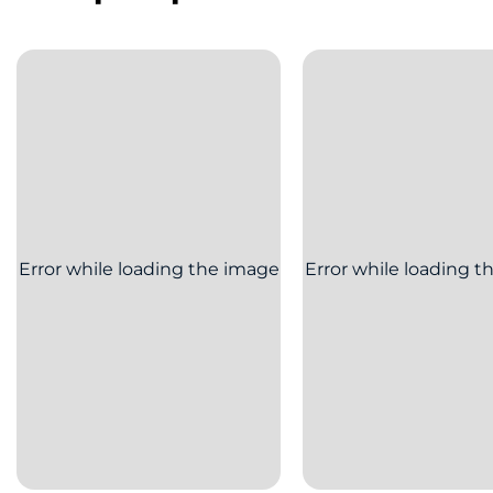
Bluetooth
Bluetooth® 5.4; Radio FM: Não
Serviços de Localização
GPS, Glonass, Galileo, Beidou, QZSS
Certificado de homologação Anatel
06586-25-00330
Conteúdo da Caixa
01 Telefone; 01 Manual; 01 Cabo USB-A / USB-C; 01
Carregador Turbo Power™ 33 W; 01 Ferramenta de
remoção do chip
Garantia/Meses
12