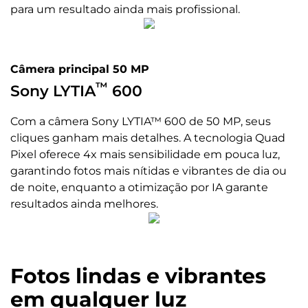
vídeo: 2K (30 fps) Full HD (30 fps)
para um resultado ainda mais profissional.
Conectividade
Câmera principal 50 MP
Bandas
™
2G - GSM 850/900/1800/1900 MHz; 3G - WCDMA
Sony LYTIA
600
850/900/1700/1900/2100 MHz; 4G - LTE B1\ B2\ B3\ B4\ B5\ B7\
B8\ B12\ B13\ B17\ B25\ B26\ B28\ B38\ B40\ B41\ B42\ B66; 5G
Com a câmera Sony LYTIA™ 600 de 50 MP, seus
- (SA / NSA / DSS) NR n1\ n2\ n3\ n5\ n7\ n26\ n28\ n38\ n40\
cliques ganham mais detalhes. A tecnologia Quad
n41\ n66\ n77\ n78
Pixel oferece 4x mais sensibilidade em pouca luz,
garantindo fotos mais nítidas e vibrantes de dia ou
NFC
de noite, enquanto a otimização por IA garante
Sim
resultados ainda melhores.
Cartão SIM
Nano SIM (4FF), e-SIM / Entrada 1: Chip 1 / Entrada 2: SD Card
Fotos lindas e vibrantes
Wi-fi
802.11 a/b/g/n/ac 2,4 GHz e 5 GHz
em qualquer luz