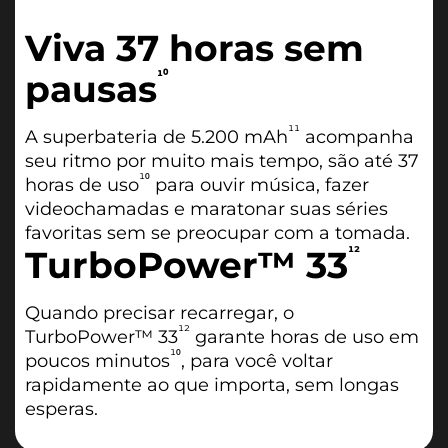
Viva 37 horas sem
pausas
¹⁰
¹¹
A superbateria de 5.200 mAh
acompanha
seu ritmo por muito mais tempo, são até 37
¹⁰
horas de uso
para ouvir música, fazer
videochamadas e maratonar suas séries
favoritas sem se preocupar com a tomada.
TurboPower™ 33
¹²
Quando precisar recarregar, o
¹²
TurboPower™ 33
garante horas de uso em
¹⁰
poucos minutos
, para você voltar
rapidamente ao que importa, sem longas
esperas.