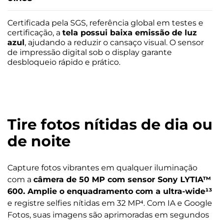
Dimensões
Altura (mm): 164,2; Largura (mm): 77,4; Profundidade (mm):
Certificada pela SGS, referência global em testes e
7,33
certificação, a
tela possui baixa emissão de luz
azul
, ajudando a reduzir o cansaço visual. O sensor
Entradas
de impressão digital sob o display garante
USB-C
desbloqueio rápido e prático.
Câmera
Câmera Traseira
Câmera Principal: Sensor Sony - LYTIA™ 600 50 MP;
Tire fotos nítidas de dia ou
Abertura f/1,88; Câmera Ultra-wide: 8 MP Lente 120°;
de noite
Abertura f/2,2; Captura de vídeo: Ultra HD 4K (30 fps) Full HD
(60 fps); Zoom Digital: 10x; Flash: Sim, LED; Recurso de
Câmera: Night Vision, Captura Dupla (video), Câmera Lenta,
Capture fotos vibrantes em qualquer iluminação
Adobe Scanner, Audio Zoom, Cabine de Fotos, Lente Tilt-
shift, Google Fotos*
com a
câmera de 50 MP com sensor Sony LYTIA™
600. Amplie o enquadramento com a ultra-wide¹³
Câmera Frontal
e registre selfies nítidas em 32 MP⁴. Com IA e Google
Câmera Principal Frontal: 32 MP, Abertura f/2,2; Captura de
Fotos, suas imagens são aprimoradas em segundos