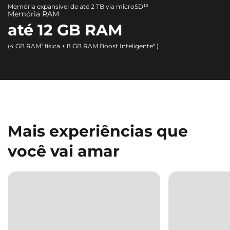
Memória expansível de até 2 TB via microSD¹⁶
Memória RAM
até 12 GB RAM
(4 GB RAM⁷ física + 8 GB RAM Boost Inteligente⁸ )
Mais experiências que
você vai amar