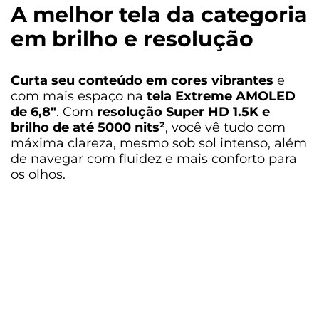
Sistema Operacional
A melhor tela da categoria
Android 16
¹
em brilho e resolução
Processador
MediaTek Dimensity 6300 (2.4 GHz Octa-Core) G57 MC2
Curta seu conteúdo em cores vibrantes
e
com mais espaço na
tela Extreme AMOLED
Memória RAM
de 6,8″
. Com
resolução Super HD 1.5K e
4GB RAM + 8GB RAM Boost Inteligente*
brilho de até 5000 nits²
, você vê tudo com
máxima clareza, mesmo sob sol intenso, além
Armazenamento
de navegar com fluidez e mais conforto para
Armazenamento Total: 256 GB
os olhos.
Armazenamento Disponível: 236 GB
Tela
Informação de tela
Tela de 6,8" 1.5K Super HD (1220 X 2712) Extreme AMOLED
120 Hz 5000 Nits
Bateria