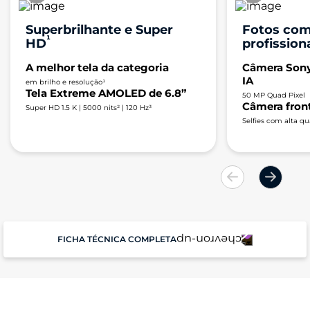
Superbrilhante e Super
Fotos com
¹
HD
profission
A melhor tela da categoria
Câmera Son
IA
em brilho e resolução¹
Tela Extreme AMOLED de 6.8”
50 MP Quad Pixel
Câmera front
Super HD 1.5 K | 5000 nits²​ | 120 Hz³
Selfies com alta q
FICHA TÉCNICA COMPLETA
Performance