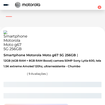
Observação:
este
0
site
inclui
um
sistema
de
acessibilidade.
Smartphone Motorola Moto g67 5G 256GB
12GB (4GB RAM + 8GB RAM Boost) camera 50MP Sony Lytia 600, tela
1.5K extreme Amoled 120hz, ultrarresistente - Chumbo
(
9
Avaliações )