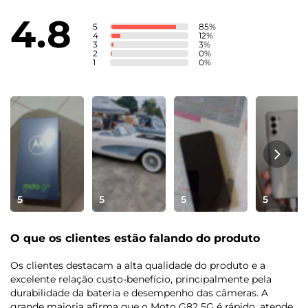
Armazenamento Total: 128 GB
4.8
Armazenamento Disponível: 110 GB
5
85
%
4
12
%
3
3
%
2
0
%
Tela
1
0
%
Informação de tela
Tela de 6,6" FHD+ (1080 x 2400) | pOLED | 120 Hz
Bateria
Tamanho da bateria
5000 mAh
5
5
5
5
Tipo de carregador:
O que os clientes estão falando do produto
TurboPower™ 33 W
Os clientes destacam a alta qualidade do produto e a
Sensores
excelente relação custo-benefício, principalmente pela
durabilidade da bateria e desempenho das câmeras. A
grande maioria afirma que o Moto G82 5G é rápido, atende