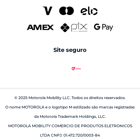
family space
carregadores
Pantone
seguros
cabos
Swarovski
reparo fora da garantia
caixas de som
android auto
Site seguro
babá eletrônica
© 2025 Motorola Mobility LLC. Todos os direitos reservados.
O nome MOTOROLA e o logotipo M estilizado são marcas registradas
da Motorola Trademark Holdings, LLC.
MOTOROLA MOBILITY COMERCIO DE PRODUTOS ELETRONICOS
LTDA CNPJ: 01.472.720/0003-84