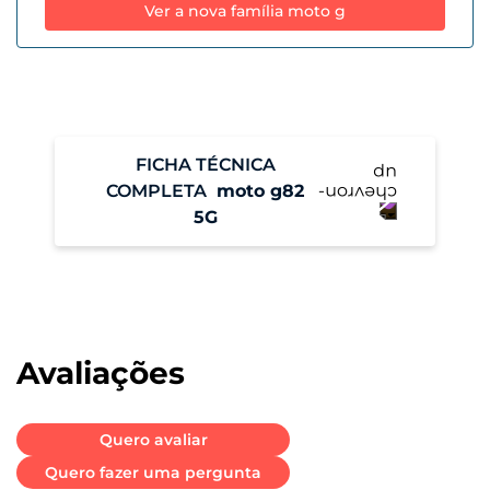
Ver a nova família moto g
FICHA TÉCNICA
COMPLETA
moto g82
5G
Performance
Sistema Operacional
Android 12
Avaliações
Memória RAM
6 GB + RAM Boost
Quero avaliar
Quero fazer uma pergunta
Armazenamento