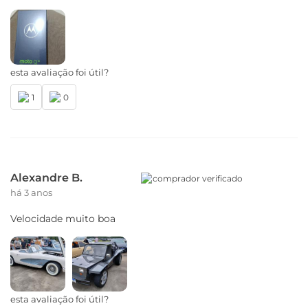
Câmera
Câmera Traseira
Câmera Principal: 50 MP | Lente 74°
| Abertura f/1,8 | OIS
esta avaliação foi útil?
Câmera Híbrida Ultra-wide & Sensor de
1
0
Profundidade: 8 MP | Lente 118°
| Abertura f/2,2
Câmera Macro: 2 MP | Lente 78°
| Abertura f/2,4
Zoom Digital: 8x
Flash: Sim | LED
Alexandre B.
comprador verificado
há 3 anos
Câmera Frontal
Câmera Principal Frontal: 16 MP | Lente 82° |
Velocidade muito boa
Abertura f/2,4
Captura de vídeo: Full HD (30 fps)
Conectividade
esta avaliação foi útil?