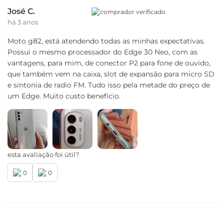
Serviços de Localização
José C.
comprador verificado
GPS, AGPS, LTEPP, SUPL,Glonass, Galileo
há 3 anos
Certificado de homologação Anatel
Moto g82, está atendendo todas as minhas expectativas.
04003-22-00330
Possui o mesmo processador do Edge 30 Neo, com as
vantagens, para mim, de conector P2 para fone de ouvido,
Conteúdo da Caixa
que também vem na caixa, slot de expansão para micro SD
e sintonia de radio FM. Tudo isso pela metade do preço de
um Edge. Muito custo benefício.
01 Telefone
01 Capa protetora
01 Kit de manuais
01 Fone de ouvido estereo
01 Cabo USB-A / USB-C
01 Carregador Turbo Power™
esta avaliação foi útil?
01 Ferramenta de remoção do chip
0
0