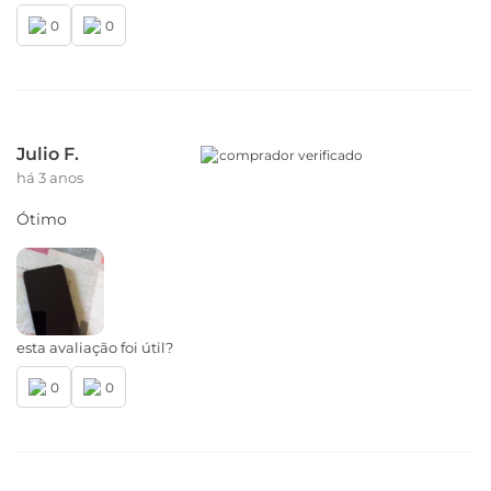
Bandas
0
0
2G - GSM 850/900/1800/1900 MHz
3G - WCDMA 850/900/1700/1900/2100 MHz
4G - LTE
B1/B2/B3/B4/B5/B7/B8/B12/B13/B17/B18/B19/B20/B26/B28/B32
5G (SA | NSA | DSS)* - NR n1/n2/n3/n5/n7/n8/n20/n28/n38/n40/n
Julio F.
comprador verificado
NFC
há 3 anos
Sim
Ótimo
Cartão SIM
Nano SIM (4FF), Entrada do Chip 1: Chip 1 /
Entrada do Chip 2: Chip 2 ou SD Card (Híbrido)
esta avaliação foi útil?
Wi-fi
802.11 a/b/g/n/ac | 2,4 GHz e 5 GHz
0
0
Bluetooth
Bluetooth® 5.1