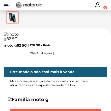
Observação:
este
0
site
inclui
um
sistema
de
acessibilidade.
moto g82 5G
128 GB - Preto
(
764
Avaliações )
Este modelo não está mais à venda.
Mas a nova geração já está disponível, com recursos
atualizados e uma experiência ainda melhor.
Família moto g