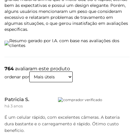
Acelerômetro
bem às expectativas e possui um design elegante. Porém,
Proximidade
alguns usuários mencionaram um peso que consideram
Luz Ambiente
excessivo e relataram problemas de travamento em
Giroscópio
algumas situações, o que gerou insatisfação em avaliações
Bússola
específicas.
Impressão Digital
Resumo gerado por I.A. com base nas avaliações dos
clientes
Design
Peso
764
avaliaram este produto
173 g
ordenar por
Dimensões
Altura (mm): 160,9
Largura (mm): 74,5
Patricia S.
comprador verificado
Profundidade (mm): 7,99
há 3 anos
Entradas
É um celular rápido, com excelentes câmeras. A bateria
Entrada P2 Fone de Ouvido
dura bastante e o carregamento é rápido. Ótimo custo
benefício.