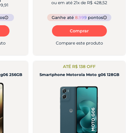
a
ou em até
21
x de
R$ 428,52
9,91
os
Ganhe
até
8.999
pontos
Comprar
uto
Compare este produto
ATÉ R$ 138 OFF
 g06 256GB
Smartphone Motorola Moto g06 128GB