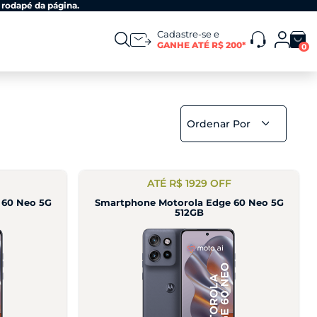
 rodapé da página.
Cadastre-se e
GANHE ATÉ R$ 200*
0
Ordenar Por
ATÉ R$ 1929 OFF
 60 Neo 5G
Smartphone Motorola Edge 60 Neo 5G
512GB