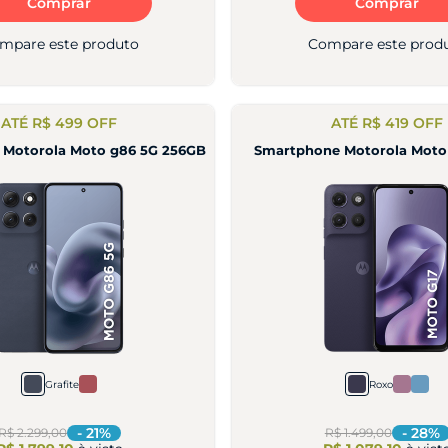
Comprar
Comprar
mpare este produto
Compare este prod
ATÉ R$ 499 OFF
ATÉ R$ 419 OFF
 Motorola Moto g86 5G 256GB
Smartphone Motorola Moto
Grafite
Roxo
-
21
%
-
28
%
R$ 2.299,00
R$ 1.499,00