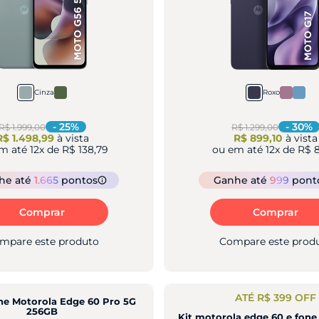
Cinza
Roxo
-
25
%
-
30
%
R$ 1.999,00
R$ 1.299,00
R$ 1.498,99
à vista
R$ 899,10
à vista
em até
12
x de
R$ 138,79
ou em até
12
x de
R$ 8
nhe
até
1.665
pontos
Ganhe
até
999
pont
Comprar
Comprar
mpare este produto
Compare este prod
ATÉ R$ 399 OFF
e Motorola Edge 60 Pro 5G
256GB
Kit motorola edge 60 e fon