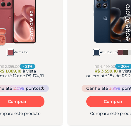
Vermelho
Azul Escuro
-
21
%
-
20
%
R$ 2.399,00
R$ 4.499,00
R$ 1.889,10
à vista
R$ 3.599,10
à vist
em até
12
x de
R$ 174,91
ou em até
18
x de
R$ 2
he
até
2.099
pontos
Ganhe
até
3.999
pon
Comprar
Comprar
mpare este produto
Compare este prod