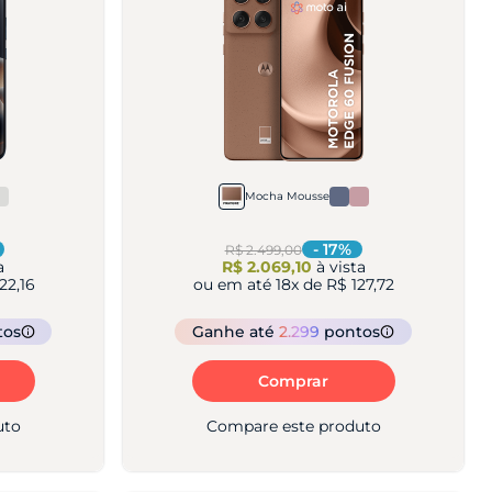
Mocha Mousse
-
17
%
R$ 2.499,00
a
R$ 2.069,10
à vista
22,16
ou em até
18
x de
R$ 127,72
tos
Ganhe
até
2.299
pontos
Comprar
uto
Compare este produto