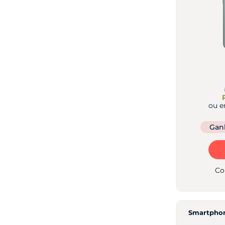
ou 
Ga
Co
Smartphon