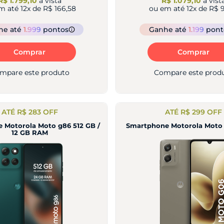
R$ 1.799,10
à vista
R$ 1.079,10
à vist
m até
12
x de
R$ 166,58
ou em até
12
x de
R$ 9
he
até
1.999
pontos
Ganhe
até
1.199
pont
Comprar
Comprar
mpare este produto
Compare este prod
ATÉ R$ 283 OFF
ATÉ R$ 299 OFF
 Motorola Moto g86 512 GB /
Smartphone Motorola Moto
12 GB RAM