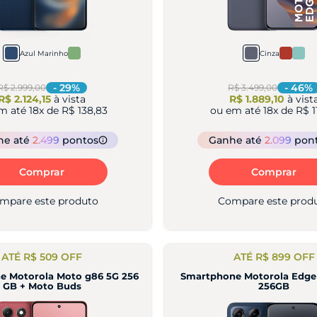
Azul Marinho
Cinza
-
29
%
-
46
%
R$ 2.999,00
R$ 3.499,00
R$ 2.124,15
à vista
R$ 1.889,10
à vist
m até
18
x de
R$ 138,83
ou em até
18
x de
R$ 1
he
até
2.499
pontos
Ganhe
até
2.099
pon
Comprar
Comprar
mpare este produto
Compare este prod
ATÉ R$ 509 OFF
ATÉ R$ 899 OFF
e Motorola Moto g86 5G 256
Smartphone Motorola Edge
GB + Moto Buds
256GB