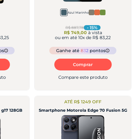
Azul Marinho
-
15
%
R$ 887,78
R$ 749,00
à vista
3,25
ou em até
10
x de
R$ 83,22
os
Ganhe
até
832
pontos
Comprar
uto
Compare este produto
ATÉ R$ 1249 OFF
 g17 128GB
Smartphone Motorola Edge 70 Fusion 5G