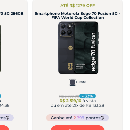
ATÉ R$ 1279 OFF
70 5G 256GB
Smartphone Motorola Edge 70 Fusion 5G -
FIFA World Cup Collection
Grafite
-
33
%
R$ 3.799,00
a
R$ 2.519,10
à vista
94,38
ou em até
21
x de
R$ 133,28
tos
Ganhe
até
2.799
pontos