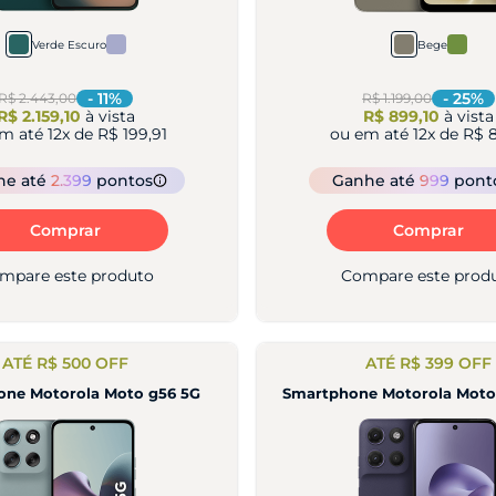
Verde Escuro
Bege
-
11
%
-
25
%
R$ 2.443,00
R$ 1.199,00
R$ 2.159,10
à vista
R$ 899,10
à vista
em até
12
x de
R$ 199,91
ou em até
12
x de
R$ 8
he
até
2.399
pontos
Ganhe
até
999
pont
Comprar
Comprar
mpare este produto
Compare este prod
ATÉ R$ 500 OFF
ATÉ R$ 399 OFF
one Motorola Moto g56 5G
Smartphone Motorola Moto