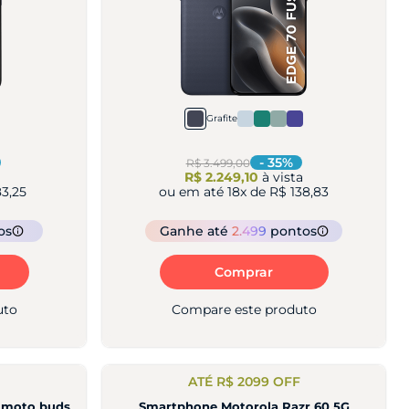
Grafite
-
35
%
R$ 3.499,00
R$ 2.249,10
à vista
3,25
ou em até
18
x de
R$ 138,83
os
Ganhe
até
2.499
pontos
Comprar
uto
Compare este produto
ATÉ R$ 2099 OFF
e moto buds
Smartphone Motorola Razr 60 5G