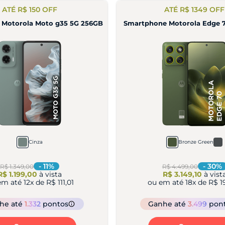
ATÉ R$ 150 OFF
ATÉ R$ 1349 OFF
 Motorola Moto g35 5G 256GB
Smartphone Motorola Edge 
Cinza
Bronze Green
-
11
%
-
30
%
R$ 1.349,00
R$ 4.499,00
R$ 1.199,00
à vista
R$ 3.149,10
à vist
em até
12
x de
R$ 111,01
ou em até
18
x de
R$ 1
nhe
até
1.332
pontos
Ganhe
até
3.499
pon