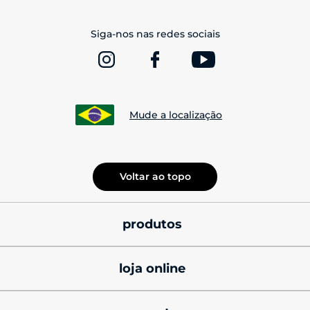
Siga-nos nas redes sociais
Mude a localização
Voltar ao topo
produtos
smatphones
loja online
celulares motorola 
promoções
signature