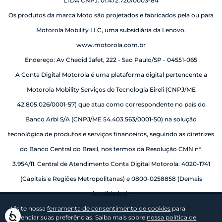
LTDA CNPJ: 01.472.720/0003-84
Os produtos da marca Moto são projetados e fabricados pela ou para
Motorola Mobility LLC, uma subsidiária da Lenovo.
www.motorola.com.br
Endereço: Av Chedid Jafet, 222 - Sao Paulo/SP - 04551-065
A Conta Digital Motorola é uma plataforma digital pertencente a
Motorola Mobility Serviços de Tecnologia Eireli (CNPJ/ME
42.805.026/0001-57) que atua como correspondente no país do
Banco Arbi S/A (CNPJ/ME 54.403.563/0001-50) na solução
tecnológica de produtos e serviços financeiros, seguindo as diretrizes
do Banco Central do Brasil, nos termos da Resolução CMN nº.
3.954/11. Central de Atendimento Conta Digital Motorola: 4020-1741
(Capitais e Regiões Metropolitanas) e 0800-0258858 (Demais
localidades).
Visite nossa
ferramenta de consentimento de cookies
para
Acessibilidade
gerenciar suas preferências. Saiba mais sobre
nossa política de