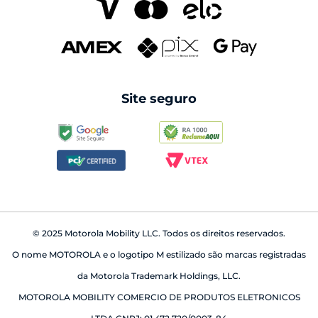
Pantone
seguros
cabos
Swarovski
reparo fora da garantia
caixas de som
android auto
Site seguro
babá eletrônica
© 2025 Motorola Mobility LLC. Todos os direitos reservados.
O nome MOTOROLA e o logotipo M estilizado são marcas registradas
da Motorola Trademark Holdings, LLC.
MOTOROLA MOBILITY COMERCIO DE PRODUTOS ELETRONICOS