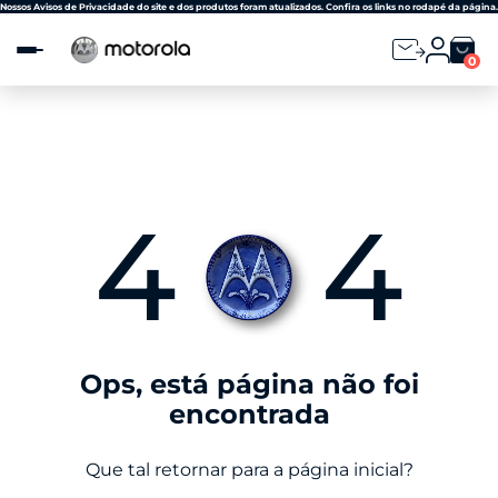
Observação:
Nossos Avisos de Privacidade do site e dos produtos foram atualizados. Confira os links no rodapé da página.
este
site
0
inclui
um
sistema
de
acessibilidade.
4
4
Ops, está página não foi
encontrada
Que tal retornar para a página inicial?