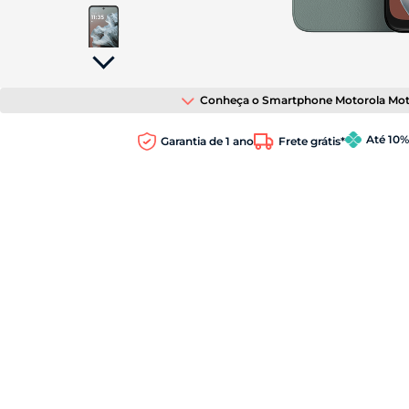
tela;
Pressione
Control-
F10
para
abrir
Conheça o Smartphone Motorola Mot
um
menu
de
Até 10
Garantia de 1 ano
Frete grátis*
acessibilidade.