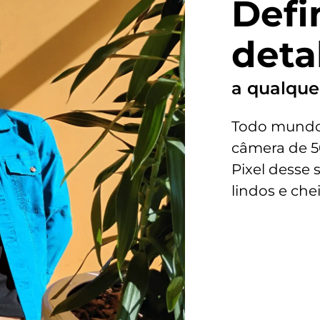
Defi
2G - GSM 850/900/1800/1900 MHz
3G - WCDMA 850/900/1700/1900/2100 MHz
4G - LTE B1 /B2 /B3 /B4 /B5 /B7 /B8 /B12 /B13
deta
/B17 /B25 /B26 /B28 /B38 /B40 /B41 /B42 /B66
5G (SA | NSA | DSS)* - NR n1 /n2 /n3 /n5 /n7 /n26
/n28 /n38 /n40 /n41 /n66 /n78
a qualque
Cartão SIM
Todo mundo 
Nano SIM (4FF), e-SIM / Entrada 1: Chip 1 /
Entrada 2: SD Card
câmera de 5
Pixel desse
Bluetooth
Bluetooth® 5.0
lindos e che
Radio FM:
Sim
Certificado de homologação Anatel
071042400330