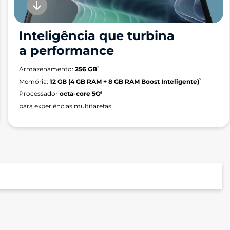
Inteligência que turbina
a performance
⁴
Armazenamento:
256 GB
⁵
Memória:
12 GB (4 GB RAM + 8 GB RAM Boost Inteligente)
Processador
octa-core 5G⁶
para experiências multitarefas
Processador
Unisoc T760 (2,2 GHz Octa-Core) | Mali-G57