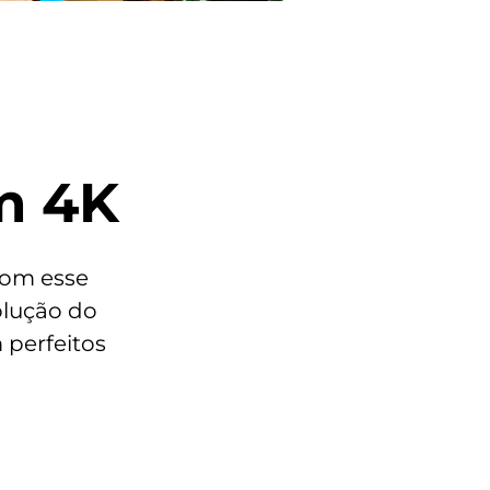
01 Telefone
01 Kit de manuais
01 Cabo USB-A / USB-C
01 Carregador Turbo Power™ 20 W
01 Ferramenta de remoção do chip
m 4K
com esse
olução do
 perfeitos