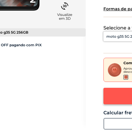
Formas de 
Visualize
em 3D
Selecione a
o g35 5G 256GB
% OFF pagando com PIX
Com
Aprov
desco