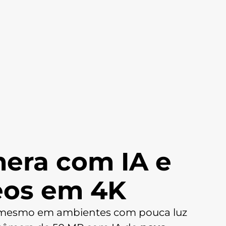
Armazenamento
Armazenamento Total: 256 GB
Armazenamento Disponível:
Tipo de carregador:
TurboPower™ 20 W
era com IA e
eos em 4K
s mesmo em ambientes com pouca luz