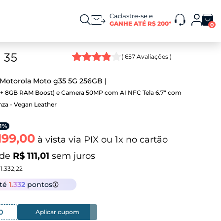
Cadastre-se e
GANHE ATÉ R$ 200*
0
(
657
Avaliações )
Motorola Moto g35 5G 256GB
+ 8GB RAM Boost) e Camera 50MP com AI NFC Tela 6.7" com
inza - Vegan Leather
11%
199,00
à vista via PIX ou 1x no cartão
 de
R$ 111,01
sem juros
 1.332,22
até
1.332
pontos
0
Aplicar cupom