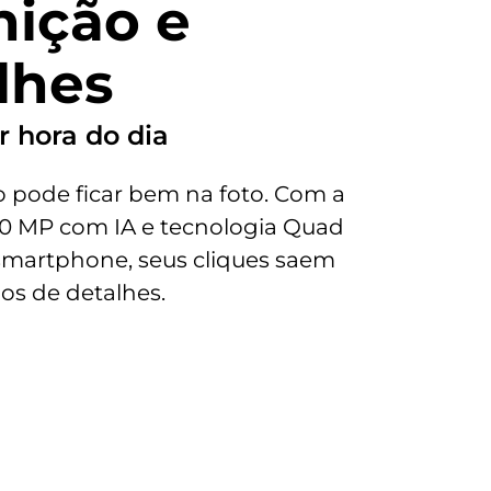
nição e
Sim
lhes
r hora do dia
Wi-fi
pode ficar bem na foto. Com a
802.11 a/b/g/n/ac | 2,4 GHz e 5 GHz
0 MP com IA e tecnologia Quad
 smartphone, seus cliques saem
Serviços de Localização
GPS; Glonass; GALILEO; QZSS
ios de detalhes.