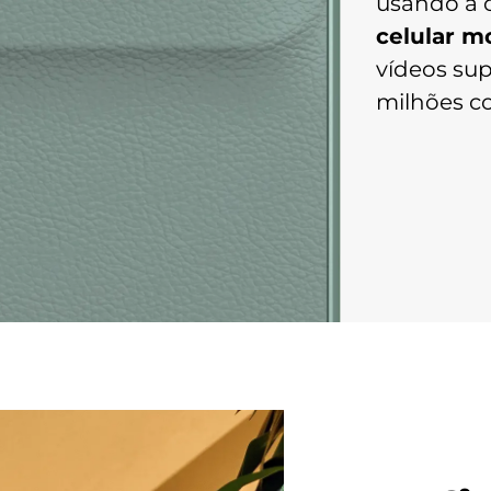
usando a 
celular m
Peso
vídeos sup
188,2 g
milhões co
Entradas
USB-C
Câmera Traseira
Câmera Principal: 50 MP | Lente 74,2°
| Abertura f/1,8
Câmera Ultra-wide: 8 MP | Lente 120,2°
| Abertura f/2,2
Zoom Digital: 6x
Flash: Sim | LED
Bandas