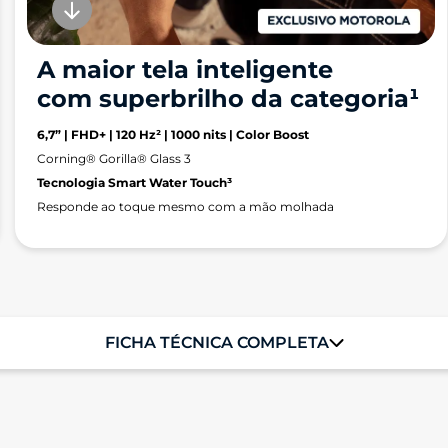
A maior tela inteligente
com superbrilho da categoria¹
6,7” | FHD+ | 120 Hz² | 1000 nits | Color Boost
Corning® Gorilla® Glass 3
Tecnologia Smart Water Touch³
Responde ao toque mesmo com a mão molhada
FICHA TÉCNICA COMPLETA
Sistema Operacional
Android 14