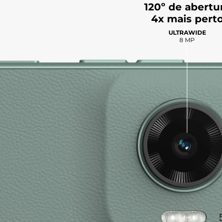
120º de abertu
4x mais pert
ULTRAWIDE
8 MP
Tela
Bateria
Sensores