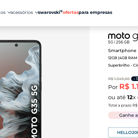
®
tos
acessórios
swarovski
ofertas
para empresas
Smartphone 
12GB (4GB RAM 
Superbrilho - C
R$ 1.349,00
- 
R$ 1.
Por
ou até
12
x
Total a prazo R$
Ganhe 
HELLO20