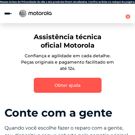
Observação:
Nossos Avisos de Privacidade do site e dos produtos foram atualizados. Confira os links no rodapé da página.
este
site
0
inclui
um
sistema
de
Assistência técnica
acessibilidade.
oficial Motorola
Confiança e agilidade em cada detalhe.
Peças originais e pagamento facilitado em
até 12x.
Obter ajuda
Conte com a gente
Quando você escolhe fazer o reparo com a gente,