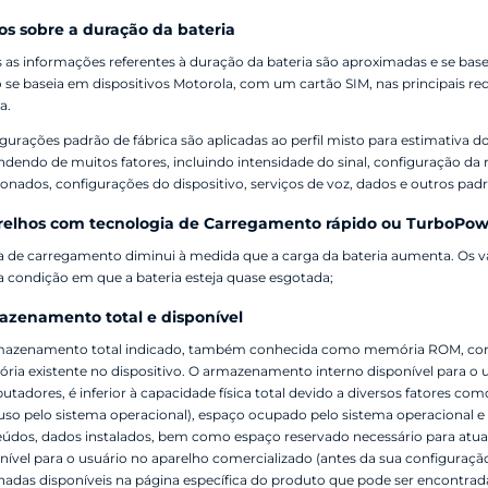
s sobre a duração da bateria
 as informações referentes à duração da bateria são aproximadas e se bas
 se baseia em dispositivos Motorola, com um cartão SIM, nas principais re
a.
gurações padrão de fábrica são aplicadas ao perfil misto para estimativa
dendo de muitos fatores, incluindo intensidade do sinal, configuração da 
ionados, configurações do dispositivo, serviços de voz, dados e outros padr
relhos com tecnologia de Carregamento rápido ou TurboPo
a de carregamento diminui à medida que a carga da bateria aumenta. Os v
a condição em que a bateria esteja quase esgotada;
zenamento total e disponível
azenamento total indicado, também conhecida como memória ROM, corresp
ia existente no dispositivo. O armazenamento interno disponível para o 
tadores, é inferior à capacidade física total devido a diversos fatores 
uso pelo sistema operacional), espaço ocupado pelo sistema operacional e
údos, dados instalados, bem como espaço reservado necessário para atua
nível para o usuário no aparelho comercializado (antes da sua configuraçã
hadas disponíveis na página específica do produto que pode ser encontrad