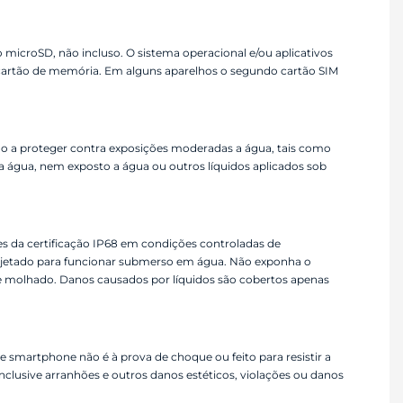
microSD, não incluso. O sistema operacional e/ou aplicativos
 cartão de memória. Em alguns aparelhos o segundo cartão SIM
do a proteger contra exposições moderadas a água, tais como
 água, nem exposto a água ou outros líquidos aplicados sob
es da certificação IP68 em condições controladas de
projetado para funcionar submerso em água. Não exponha o
ne molhado. Danos causados por líquidos são cobertos apenas
te smartphone não é à prova de choque ou feito para resistir a
nclusive arranhões e outros danos estéticos, violações ou danos