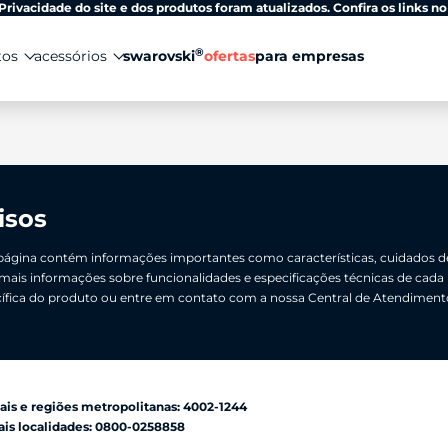
Privacidade do site e dos produtos foram atualizados. Confira os links no
®
tos
acessórios
swarovski
ofertas
para empresas
isos
página contém informações importantes como características, cuidados de
mais informações sobre funcionalidades e especificações técnicas de c
ífica do produto ou entre em contato com a nossa Central de Atendiment
ais e regiões metropolitanas: 4002-1244
is localidades: 0800-0258858