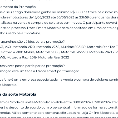
lamento da Promoção:
e o seu antigo dobrável e ganhe no mínimo R$1.000 na troca pelo novo moto
ola e motostores de 15/06/2023 até 30/06/2023 às 23h59 ou enquanto dura
ializada na venda e compra de celulares seminovos. O participante deverá 
ente ao processo Troca Smart Motorola será depositado em uma conta de p
lho usado pela Trocafone.
 aparelhos são válidos para a promoção?
V3, V60, Motorola V120, Motorola V235, Multitac SC3160, Motorola Star Tac 
 Motorola V100 Mobile, Motorola V600, Motorola WZ270, Motorola W403, Pebl
W5, Motorola Razr 2019, Motorola Razr 2022
as vezes posso participar da promoção?
moção está limitada a 1 troca smart por transação.
cafone é uma empresa especializada na venda e compra de celulares sem
 Motorola.
 da sorte Motorola
âmica “Roda da sorte Motorola” é válida entre 08/03/2024 a 17/03/2024 até 
erá o desconto de acordo com o percentual informado de forma automátic
 vendas. Válido somente para compras efetuadas na Loja Online Motorola, 
nto durarem os estoques. O cupom precisa ser inserido no momento do ca