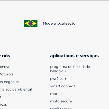
Mude a localização
e nós
aplicativos e serviços
Lenovo
programa de fidelidade 
hello you
Motorola
pwr2learn
os negócios
smart connect
ma socioambiental
moto ai
s
moto secure
sicas
family space