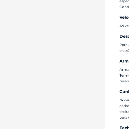
espec
Conta
Velo
As ve
Desc
Para 
eletr
Arma
Armaz
Termo
reser
Ganh
*A ca
cadas
exclu
para 
Fech