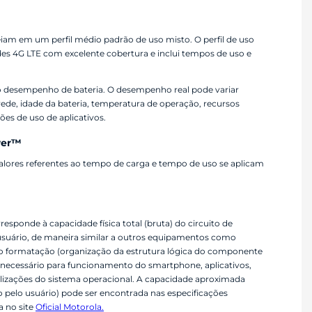
eiam em um perfil médio padrão de uso misto. O perfil de uso
des 4G LTE com excelente cobertura e inclui tempos de uso e
 do desempenho de bateria. O desempenho real pode variar
rede, idade da bateria, temperatura de operação, recursos
ões de uso de aplicativos.
wer™
alores referentes ao tempo de carga e tempo de uso se aplicam
onde à capacidade física total (bruta) do circuito de
usuário, de maneira similar a outros equipamentos como
como formatação (organização da estrutura lógica do componente
 necessário para funcionamento do smartphone, aplicativos,
lizações do sistema operacional. A capacidade aproximada
o pelo usuário) pode ser encontrada nas especificações
a no site
Oficial Motorola.