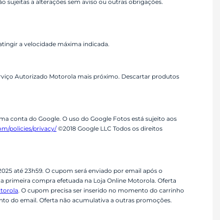
sujeitas a alterações sem aviso ou outras obrigações.
tingir a velocidade máxima indicada.
erviço Autorizado Motorola mais próximo. Descartar produtos
ma conta do Google. O uso do Google Fotos está sujeito aos
m/policies/privacy/
©2018 Google LLC Todos os direitos
/2025 até 23h59. O cupom será enviado por email após o
a primeira compra efetuada na Loja Online Motorola. Oferta
torola
. O cupom precisa ser inserido no momento do carrinho
mento do email. Oferta não acumulativa a outras promoções.