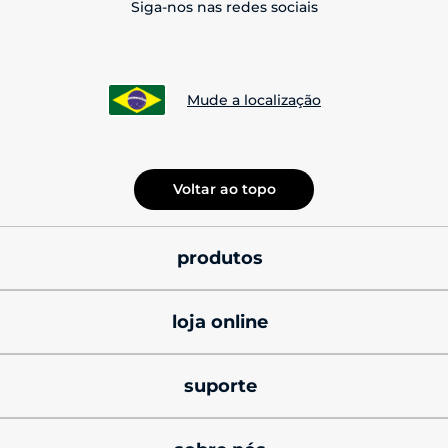
Siga-nos nas redes sociais
Mude a localização
Voltar ao topo
produtos
smatphones
loja online
celulares motorola 
promoções
signature
suporte
cupons de desconto
celulares motorola razr
produtos e manuais