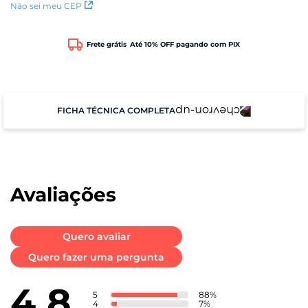
Não sei meu CEP
Frete grátis
Até 10% OFF pagando com PIX
FICHA TÉCNICA COMPLETA
Peso
53 g
Avaliações
Dimensões
Quero avaliar
Altura: 25mm
Quero fazer uma pergunta
Largura: 25mm
Comprimento: 5mm
4.8
5
88
%
4
7
%