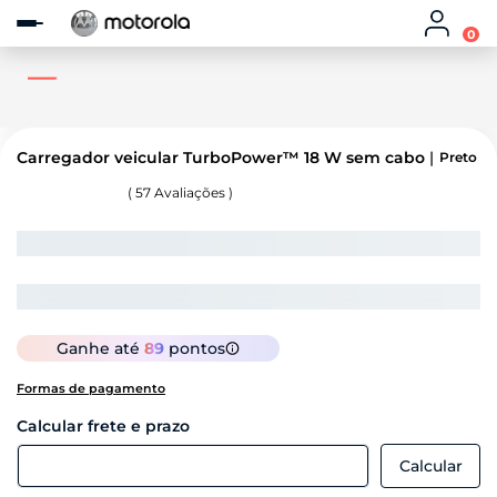
Observação:
este
0
site
inclui
um
sistema
de
acessibilidade.
Carregador veicular TurboPower™ 18 W sem cabo
Preto
(
57
Avaliações )
Ganhe até
89
pontos
Formas de pagamento