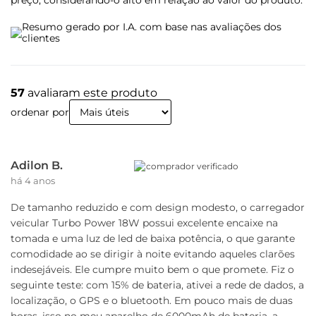
preço, considerando-o alto em relação ao valor do produto.
One, Motorola One Action, Motorola One Macro,
Motorola One Vision, Motorola One Zoom e Motorola
Resumo gerado por I.A. com base nas avaliações dos
Razr, Moto G7 Plus, Moto G9 Plus, Moto G60s, Moto
clientes
G71, Moto G200, Motorola Edge 20 Lite, Motorola Edge
20, Motorola Edge 20 Pro, Motorola One Hyper e
Lenovo Legion Phone Duel, Moto G32, Moto G52, Moto
57
avaliaram este produto
82, Motorola Edge 30, Moto G41, Motorola Edge 30
Neo, Motorola Edge 30 Fusion, Motorola Edge 30 Pro e
ordenar por
Motorola Edge 30 Ultra, Moto G23, Moto G53, Moto G73,
Motorola Edge 40, Motorola razr 40, Motorola razr 40
Ultra, Motorola edge 50 Fusion, Motorola edge 50 Pro,
Adilon B.
comprador verificado
Motorola edge 50 Ultra
há 4 anos
De tamanho reduzido e com design modesto, o carregador
Características
veicular Turbo Power 18W possui excelente encaixe na
tomada e uma luz de led de baixa potência, o que garante
- Carregamento Turbo Power - Qualcomm Quick charge 3.0
comodidade ao se dirigir à noite evitando aqueles clarões
- 3X mais eficiente que os modelos atuais do mercado -
indesejáveis. Ele cumpre muito bem o que promete. Fiz o
Portas do carregador USB - Não acompanha Cabo USB -
seguinte teste: com 15% de bateria, ativei a rede de dados, a
Compatível com toda linha de aparelhos - Saída de energia
localização, o GPS e o bluetooth. Em pouco mais de duas
18w - Modelo Bivolt