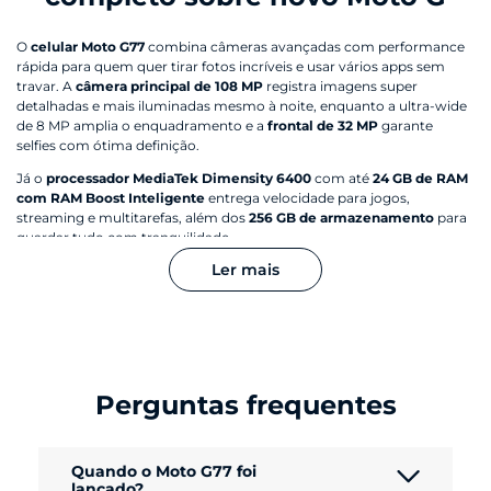
O
celular Moto G77
combina câmeras avançadas com performance
rápida para quem quer tirar fotos incríveis e usar vários apps sem
travar. A
câmera principal de 108 MP
registra imagens super
detalhadas e mais iluminadas mesmo à noite, enquanto a ultra-wide
de 8 MP amplia o enquadramento e a
frontal de 32 MP
garante
selfies com ótima definição.
Já o
processador MediaTek Dimensity 6400
com até
24 GB de RAM
com RAM Boost Inteligente
entrega velocidade para jogos,
streaming e multitarefas, além dos
256 GB de armazenamento
para
guardar tudo com tranquilidade.
Ler mais
O
martphone Moto G77
traz uma
tela Extreme AMOLED Super HD
1.5K de 6,8”
e brilho de até 5.000 nits.
A bateria de 5.200 mAh
acompanha sua rotina por muito mais tempo, enquanto recursos
como 5G, NFC, proteção IP64, Gorilla® Glass 7i e resistência militar
MIL-STD-810H deixam o
smartphone ainda mais completo e
resistente.
Perguntas frequentes
Quando o Moto G77 foi
lançado?