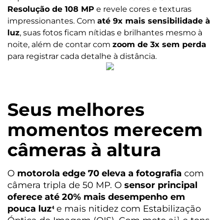
5200 mAh
Resolução de 108 MP
e revele cores e texturas
impressionantes. Com
até 9x mais sensibilidade à
Tipo de carregador:
luz
, suas fotos ficam nítidas e brilhantes mesmo à
TurboPower™ 33 W
noite, além de contar com
zoom de 3x sem perda
para registrar cada detalhe à distância.
Sensores
Acelerômetro
Giroscópio
Seus melhores
Proximidade
Luz Ambiente
momentos
merecem
Bússola
Sar sensor
câmeras à altura
Desbloqueio Facial
Impressão Digital na tela
O
motorola edge 70 eleva a fotografia
com
Design
câmera tripla de 50 MP. O
sensor principal
oferece até 20% mais desempenho em
Peso
pouca luz⁴
e mais nitidez com Estabilização
182 G