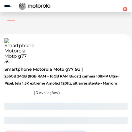
Observação:
este
0
site
inclui
um
sistema
de
acessibilidade.
Smartphone Motorola Moto g77 5G
256GB 24GB (8GB RAM + 16GB RAM Boost) camera 108MP Ultra-
Pixel, tela 1.5K extreme Amoled 120hz, ultrarresistente - Marrom
(
3
Avaliações )