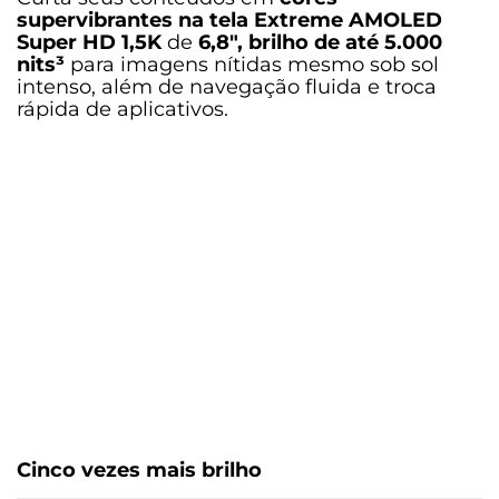
Nano SIM (4FF), e-SIM / Entrada 1: Chip 1 / Entrada 2: SD Card
supervibrantes na tela Extreme AMOLED
Super HD 1,5K
de
6,8″, brilho de até 5.000
nits³
para imagens nítidas mesmo sob sol
Wi-fi
intenso, além de navegação fluida e troca
802.11 a/b/g/n/ac 2,4 GHz e 5 GHz
rápida de aplicativos.
Bluetooth
Bluetooth® 5.4;
Radio FM:
Não
Serviços de Localização
GPS, Glonass, GALILEO, QZSS, Beidou
Certificado de homologação Anatel
06586-25-00330
Conteúdo da Caixa
Cinco vezes mais brilho