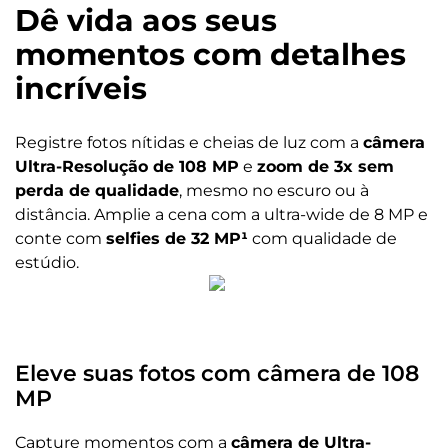
Sistema Operacional
Dê vida aos seus
Android 16
momentos com detalhes
Processador
incríveis
MediaTek Dimensity 6400 (2.5 GHz Octa-Core) G57 MC2
Registre fotos nítidas e cheias de luz com a
câmera
Armazenamento
Ultra-Resolução de 108 MP
e
zoom de 3x sem
Armazenamento Total: 256 GB
Armazenamento Disponível: 234 GB
perda de qualidade
, mesmo no escuro ou à
distância. Amplie a cena com a ultra-wide de 8 MP e
Tela
conte com
selfies de 32 MP¹
com qualidade de
estúdio.
Informação de tela
Tela de 6,8" 1.5K Super HD (1220 x 2712) Extreme AMOLED 120
Hz 5000 Nits
Eleve suas fotos com câmera de 108
Bateria
MP
Tamanho da bateria
Capture momentos com a
câmera de Ultra-