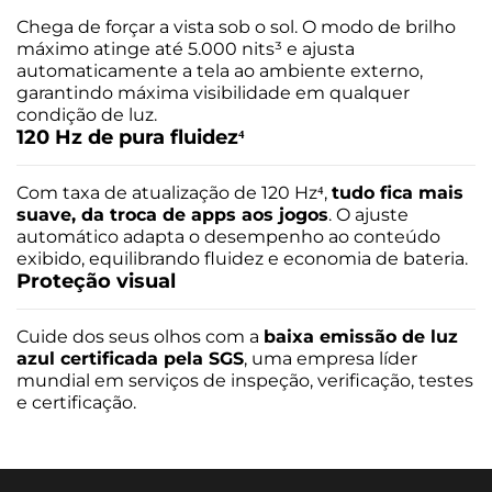
01 Telefone
Chega de forçar a vista sob o sol. O modo de brilho
01 Manual
máximo atinge até 5.000 nits³ e ajusta
01 Cabo USB-A / USB-C
automaticamente a tela ao ambiente externo,
01 Carregador Turbo Power™ 33 W
garantindo máxima visibilidade em qualquer
01 Ferramenta de remoção do chip
condição de luz.
120 Hz de pura fluidez⁴
Garantia/Meses
12
Com taxa de atualização de 120 Hz⁴,
tudo fica mais
suave, da troca de apps aos jogos
. O ajuste
automático adapta o desempenho ao conteúdo
exibido, equilibrando fluidez e economia de bateria.
Proteção visual
Cuide dos seus olhos com a
baixa emissão de luz
azul certificada pela SGS
, uma empresa líder
mundial em serviços de inspeção, verificação, testes
e certificação.