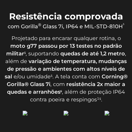
Resistência comprovada
®
⁵
com Gorilla
Glass 7i, IP64 e MIL-STD-810H
Projetado para encarar qualquer rotina, o
moto g77 passou por 13 testes no padrão
militar⁵
, suportando
quedas de até 1,2 metro
,
além de
variação de temperatura, mudanças
de pressão e ambientes com altos níveis de
sal
e/ou umidade⁵. A tela conta com
Corning®
Gorilla® Glass 7i
, com
resistência 2x maior a
quedas e arranhões⁶
, além de proteção IP64
contra poeira e respingos¹⁵.