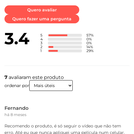
Conteúdo da Caixa
Quero avaliar
Contém 1 película de transparente e 1 kit de aplicação de tela.
Quero fazer uma pergunta
3.4
5
57
%
4
0
%
3
0
%
2
14
%
1
29
%
7
avaliaram este produto
ordenar por
Fernando
há 8 meses
Recomendo o produto, é só seguir o vídeo que não tem
erro. Até eu que nunca apliquei uma película num celular,