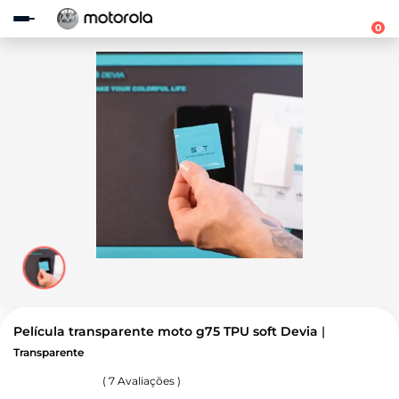
Observação:
este
0
site
inclui
um
sistema
de
acessibilidade.
Película transparente moto g75 TPU soft Devia
Transparente
(
7
Avaliações )