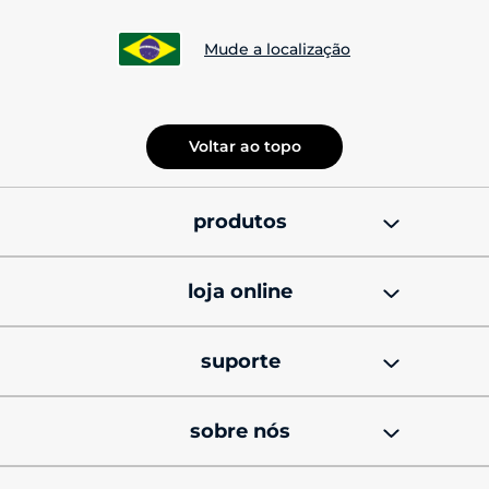
Mude a localização
Voltar ao topo
produtos
smatphones
loja online
celulares motorola 
promoções
signature
suporte
cupons de desconto
celulares motorola razr
produtos e manuais
sobre nós
black friday
celulares motorola edge
soluções técnicas e dicas
sobre Lenovo
minha conta