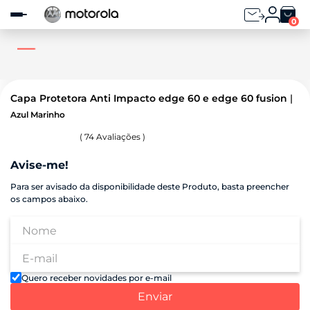
Observação:
este
0
site
inclui
um
sistema
de
acessibilidade.
Capa Protetora Anti Impacto edge 60 e edge 60 fusion
Azul Marinho
(
74
Avaliações )
Avise-me!
Para ser avisado da disponibilidade deste Produto, basta preencher
os campos abaixo.
Quero receber novidades por e-mail
Enviar