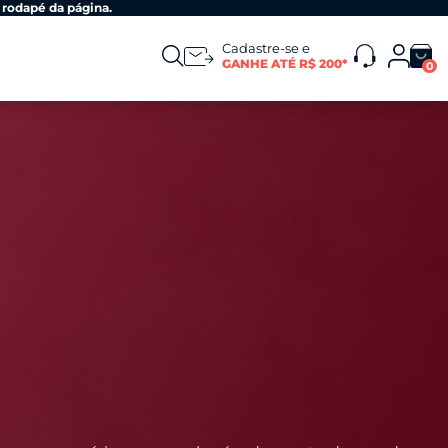
 rodapé da página.
Cadastre-se e
GANHE ATÉ R$ 200*
0