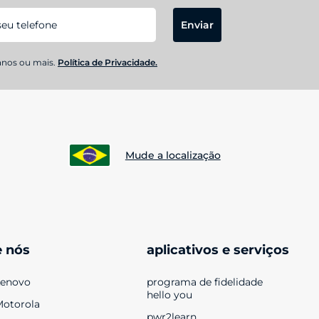
Enviar
anos ou mais.
Política de Privacidade.
Mude a localização
e nós
aplicativos e serviços
Lenovo
programa de fidelidade 
hello you
Motorola
pwr2learn