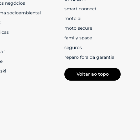
os negócios
smart connect
ma socioambiental
moto ai
s
moto secure
sicas
family space
seguros
a 1
reparo fora da garantia
e
ski
Voltar ao topo