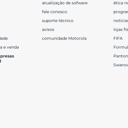
atualização de sofware
ética n
fale conosco
progra
suporte técnico
notícia
avisos
lojas fí
dade
comunidade Motorola
FIFA
a e venda
Formul
presas 
Panton
J
Swarov