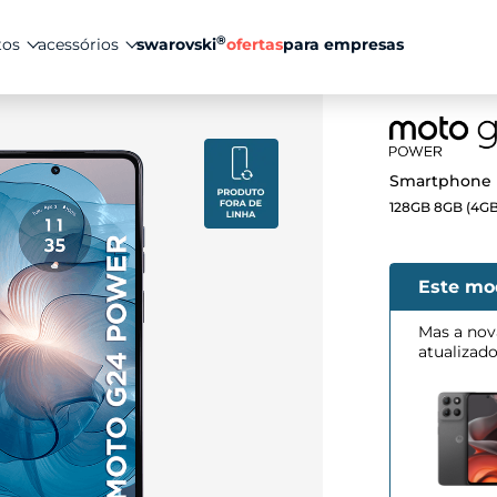
®
tos
acessórios
swarovski
ofertas
para empresas
Smartphone 
128GB 8GB (4GB
Este mo
Mas a nov
atualizad