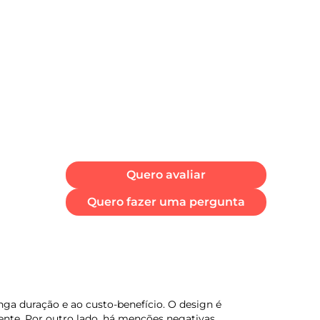
no SIM (4FF) Dual Chip + SD Card
uetooth
uetooth® 5.1
dio FM:
Sim
rtificado de homologação Anatel
977-24-00330
Quero avaliar
Quero fazer uma pergunta
rantia/Meses
3
ga duração e ao custo-benefício. O design é
nte. Por outro lado, há menções negativas