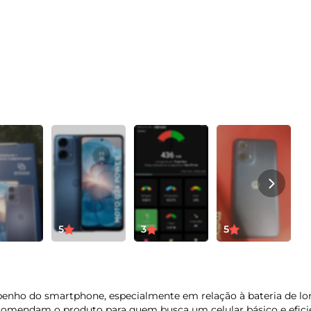
Não
Na
Wi-fi
Bl
802.11 a/b/g/n/ac | 2,4 GHz e 5 GHz
Bl
Ra
Serviços de Localização
Ce
GPS, AGPS, LTEPP, Glonass, GALILEO,
02
Beidou
01 Telefone
Ga
01 Manual
12
5
3
5
01 Cabo USB-A / USB-C
01 Carregador TurboPower™ 33 W
01 Ferramenta de remoção do chip
enho do smartphone, especialmente em relação à bateria de lon
comendam o produto para quem busca um celular básico e eficie