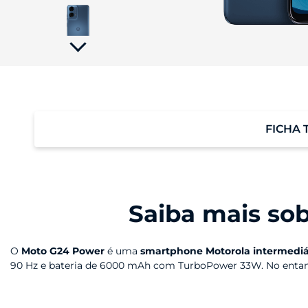
tela;
Pressione
Control-
F10
para
abrir
um
menu
de
acessibilidade.
FICHA 
Performance
Saiba mais so
O
Moto G24 Power
é uma
smartphone Motorola intermediá
90 Hz e bateria de 6000 mAh com TurboPower 33W. No entanto
Agora você conta com o celular
Moto G35
, que traz um conj
Tela
Boost) e 256GB ou 128GB de armazenamento interno. A tela ev