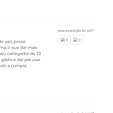
esta avaliação foi útil?
0
0
de uso, posso
ma, o que dar mais
seu carregador de 33
gasto e dar pra usar
endo a compra.