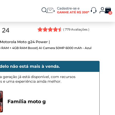
Cadastre-se e
GANHE ATÉ R$ 200*
0
(
779
Avaliações )
Motorola Moto g24 Power
 RAM + 4GB RAM Boost) AI Camera 50MP 6000 mAh - Azul
delo não está mais à venda.
a geração já está disponível, com recursos
os e uma experiência ainda melhor.
Família moto g