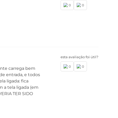
0
0
esta avaliação foi útil?
0
0
ente carrega bem
e entrada, e todos
a ligada: fica
 a tela ligada (em
DEVERIA TER SIDO