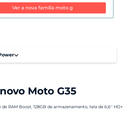
Ver a nova família moto g
Power
ocessador
lio G85 (2,0 GHz Octa-Core) | ARM Mali-
2 MC2
 novo Moto G35
rmazenamento
mazenamento Total: 128 GB
B de RAM Boost, 128GB de armazenamento, tela de 6,6'' HD+
mória Externa: Micro SD | 1 TB
rápido, 12GB de memória total (4 GB de RAM + 8 GB RAM
da e rolagem mais fluida.