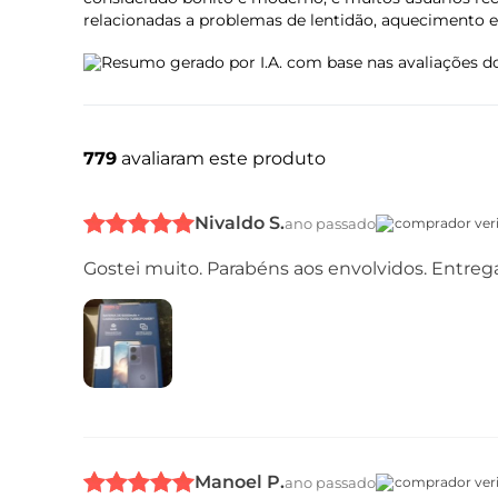
Rádio FM:
Sim
relacionadas a problemas de lentidão, aquecimento e
Serviços de Localização:
GPS, AGPS, LTEPP, Glonass, GALI
Resumo gerado por I.A. com base nas avaliações do
779
avaliaram este produto
Nivaldo S.
ano passado
comprador veri
Gostei muito. Parabéns aos envolvidos. Entreg
Manoel P.
ano passado
comprador veri