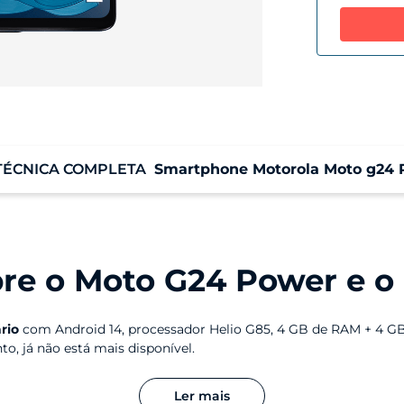
TÉCNICA COMPLETA
Smartphone Motorola Moto g24 
Sistema Operacional
Pr
Android 14
He
G5
bre o Moto G24 Power e o
Memória RAM
A
4GB RAM + 4GB RAM Boost*
Ar
rio
com Android 14, processador Helio G85, 4 GB de RAM + 4 G
Me
, já não está mais disponível.
unto mais moderno e completo: processador Unisoc T760 mais 
Ler mais
oluiu para 6,7'' FHD+ com 120 Hz, oferecendo imagem mais níti
Informação de tela