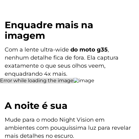
| Abertura f/1,8
Câmera Ultra-wide: 8 MP | Lente 120,2°
| Abertura f/2,2
Zoom Digital: 6x
Enquadre mais
na
Flash: Sim | LED
imagem
Câmera Frontal
Câmera Principal Frontal: 16 MP | Lente 81,9° | Abertura f/2,45
Com a lente ultra-wide
do moto g35
,
Captura de vídeo: Full HD (30 fps)
nenhum detalhe fica de fora. Ela captura
exatamente o que seus olhos veem,
Conectividade
enquadrando 4x mais.
Bandas
2G - GSM 850/900/1800/1900 MHz
3G - WCDMA 850/900/1700/1900/2100 MHz
A noite é sua
4G - LTE B1 /B2 /B3 /B4 /B5 /B7 /B8 /B12 /B13 /B17 /B25 /B26
/B28 /B38 /B40 /B41 /B42 /B66
5G (SA | NSA | DSS)* - NR n1 /n2 /n3 /n5 /n7 /n26 /n28 /n38 /n40
Mude para o modo Night Vision em
/n41 /n66 /n78
ambientes com pouquíssima luz para revelar
mais detalhes no escuro.
NFC