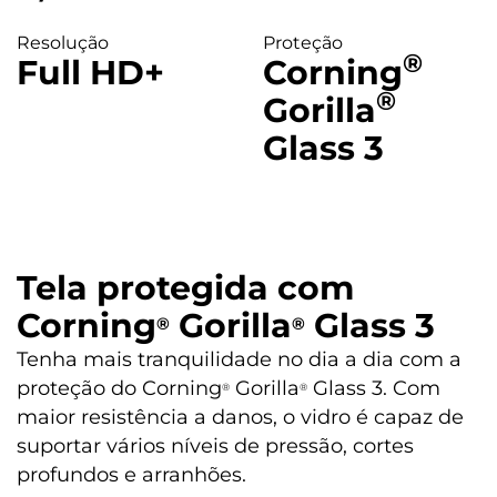
Conteúdo da Caixa
Resolução
Proteção
®
Full HD+
Corning
®
01 Telefone
Gorilla
01 Kit de manuais
Glass 3
01 Cabo USB-A / USB-C
01 Carregador Turbo Power™ 20 W
01 Ferramenta de remoção do chip
Garantia/Meses
12
Tela protegida com
Corning
Gorilla
Glass 3
®️
®️
Tenha mais tranquilidade no dia a dia com a
proteção do Corning
Gorilla
Glass 3. Com
®️
®️
maior resistência a danos, o vidro é capaz de
suportar vários níveis de pressão, cortes
profundos e arranhões.