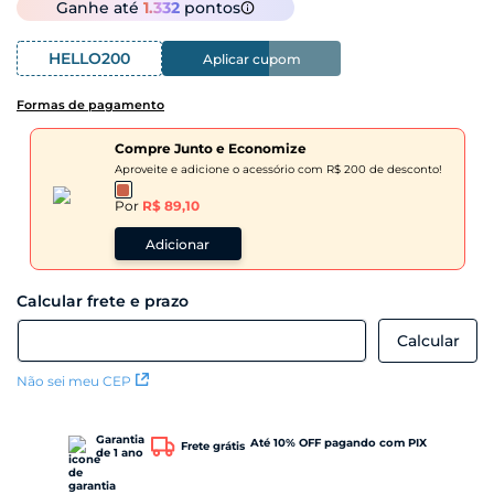
Ganhe até
1.332
pontos
HELLO200
Aplicar cupom
Formas de pagamento
Compre Junto e Economize
Aproveite e adicione o acessório com R$ 200 de desconto!
Por
R$ 89,10
Adicionar
Não sei meu CEP
Garantia
Até 10% OFF pagando com PIX
Frete grátis
de 1 ano