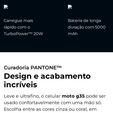
Carregue mais
Bateria de longa
rápido com o
duração com 5000
TurboPower™ 20W
mAh
Curadoria PANTONE™
Design e acabamento
incríveis
Leve e ultrafino, o celular
moto g35
pode ser
usado confortavelmente com uma mão só.
Escolha entre as cores cinza ou coral, em