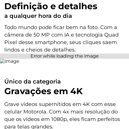
Definição e
detalhes
Informação de tela
Tela de 6,7" FHD+ (1080 x 2400) | IPS | 120 Hz
a qualquer hora do dia
Bateria
Todo mundo pode ficar bem na foto. Com a
câmera de 50 MP com IA e tecnologia Quad
Pixel desse smartphone, seus cliques saem
Tamanho da bateria
5000 mAh
lindos e cheios de detalhes.
Tipo de carregador:
TurboPower™ 20 W
Único da categoria
Sensores
Gravações em 4K
Acelerômetro
Proximidade
Grave vídeos supernítidos em 4K com esse
Luz Ambiente
celular Motorola. Com 4x mais resolução do
Giroscópio
que os vídeos em 1080p, eles ficam perfeitos
Bússola
para telas grandes.
Desbloqueio Facial