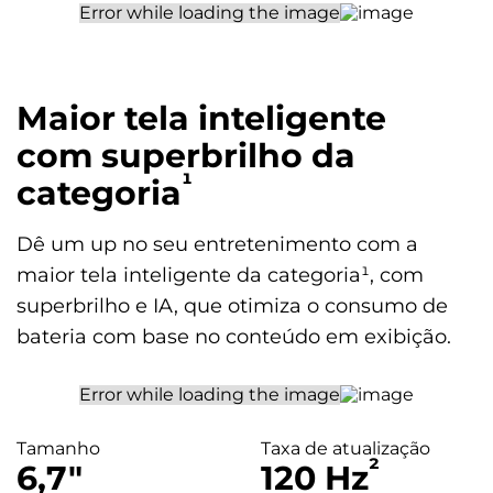
Sim
Cartão SIM
Nano SIM (4FF), e-SIM / Entrada 1: Chip 1 / Entrada 2: SD Card
Maior tela inteligente
com superbrilho da
Wi-fi
802.11 a/b/g/n/ac | 2,4 GHz e 5 GHz
¹
categoria
Bluetooth
Dê um up no seu entretenimento com a
Bluetooth® 5.0
maior tela inteligente da categoria¹, com
superbrilho e IA, que otimiza o consumo de
Radio FM:
Sim
bateria com base no conteúdo em exibição.
Serviços de Localização
GPS; Glonass; GALILEO; QZSS
Tamanho
Taxa de atualização
Certificado de homologação Anatel
²
6,7″
120 Hz
071042400330