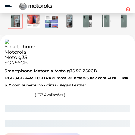
Observação:
este
0
site
inclui
um
sistema
de
acessibilidade.
Smartphone Motorola Moto g35 5G 256GB
12GB (4GB RAM + 8GB RAM Boost) e Camera 50MP com AI NFC Tela
6.7" com Superbrilho - Cinza - Vegan Leather
(
657
Avaliações )