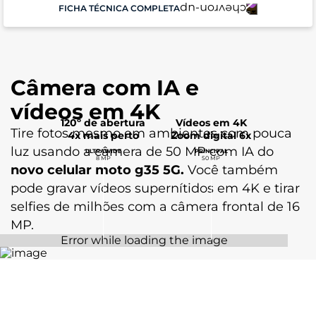
FICHA TÉCNICA COMPLETA
Performance
Câmera com IA e
Sistema Operacional
Android 14
vídeos em 4K
120º de abertura
Vídeos em 4K
Tire fotos mesmo em ambientes com pouca
Processador
4x mais perto
Zoom digital 6x
Unisoc T760 (2,2 GHz Octa-Core) | Mali-G57
luz usando a câmera de 50 MP com IA do
ULTRAWIDE
PRINCIPAL
8 MP
50 MP
novo celular moto g35 5G.
Você também
Memória RAM
pode gravar vídeos supernítidos em 4K e tirar
4GB RAM + 8GB RAM Boost*
selfies de milhões com a câmera frontal de 16
MP.
Armazenamento
Armazenamento Total: 256 GB
Armazenamento Disponível:
Tela