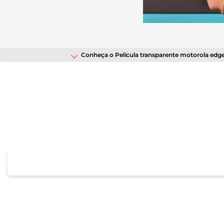
tela;
Pressione
Control-
F10
para
abrir
Conheça o Película transparente motorola edge
um
menu
de
acessibilidade.
Peso