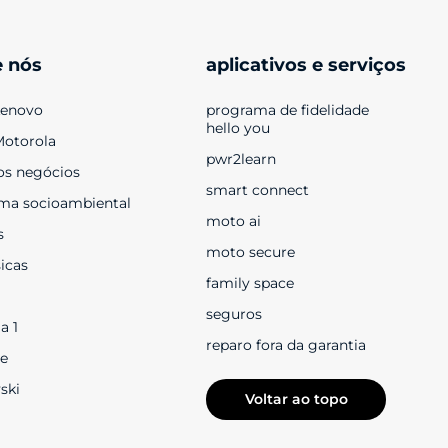
e nós
aplicativos e serviços
Lenovo
programa de fidelidade 
hello you
Motorola
pwr2learn
os negócios
smart connect
ma socioambiental
moto ai
s
moto secure
sicas
family space
seguros
a 1
reparo fora da garantia
e
ski
Voltar ao topo