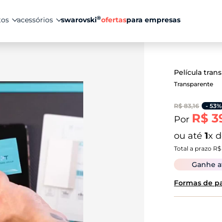
®
tos
acessórios
swarovski
ofertas
para empresas
Película tran
Transparente
R$ 83,16
- 53%
R$ 3
Por
ou até
1
x 
Total a prazo R$
Ganhe 
Formas de 