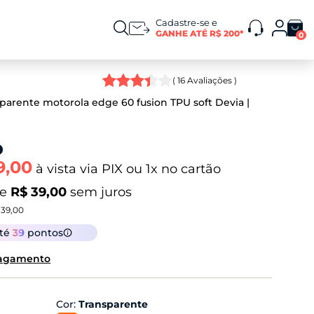
Cadastre-se e
GANHE ATÉ R$ 200*
0
(
16
Avaliações )
sparente motorola edge 60 fusion TPU soft Devia
9,00
à vista via PIX ou 1x no cartão
de
R$ 39,00
sem juros
 39,00
até
39
pontos
pagamento
Cor
:
Transparente