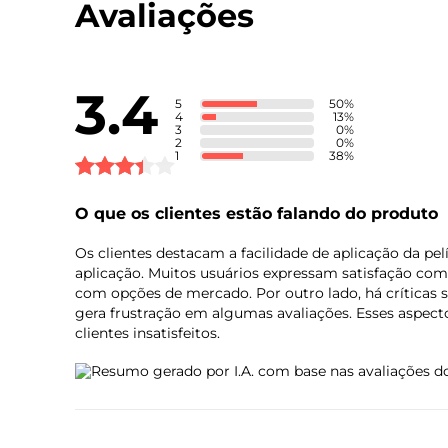
Avaliações
Conteúdo da Caixa
3.4
5
50
%
4
13
%
3
0
%
2
0
%
1
38
%
O que os clientes estão falando do produto
Os clientes destacam a facilidade de aplicação da pe
aplicação. Muitos usuários expressam satisfação co
com opções de mercado. Por outro lado, há críticas si
gera frustração em algumas avaliações. Esses aspecto
clientes insatisfeitos.
Resumo gerado por I.A. com base nas avaliações do