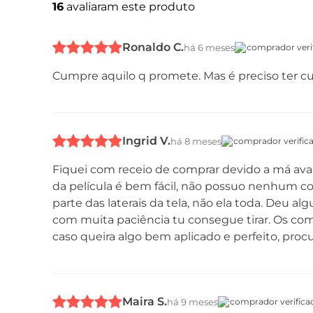
16
avaliaram este produto
Ronaldo C.
há 6 meses
comprador veri
Cumpre aquilo q promete. Mas é preciso ter cu
Ingrid V.
há 8 meses
comprador verific
Fiquei com receio de comprar devido a má aval
da película é bem fácil, não possuo nenhum c
parte das laterais da tela, não ela toda. Deu a
com muita paciência tu consegue tirar. Os com
caso queira algo bem aplicado e perfeito, proc
Maira S.
há 9 meses
comprador verifica