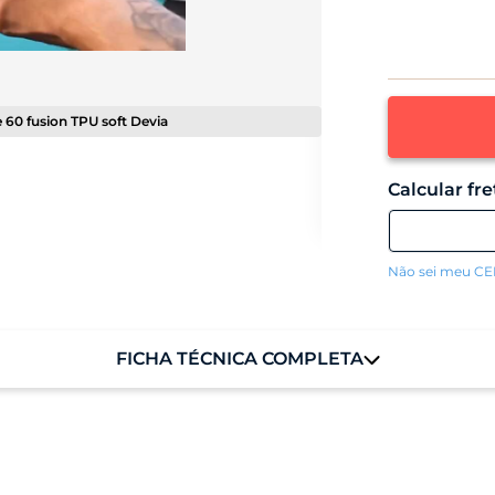
 60 fusion TPU soft Devia
Não sei meu C
FICHA TÉCNICA COMPLETA
12g