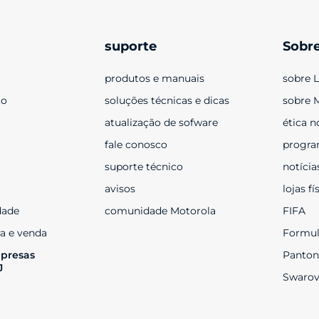
suporte
Sobr
produtos e manuais
sobre 
to
soluções técnicas e dicas
sobre 
atualização de sofware
ética n
fale conosco
progra
suporte técnico
notícia
avisos
lojas fí
dade
comunidade Motorola
FIFA
a e venda
Formul
presas 
Panton
J
Swarov