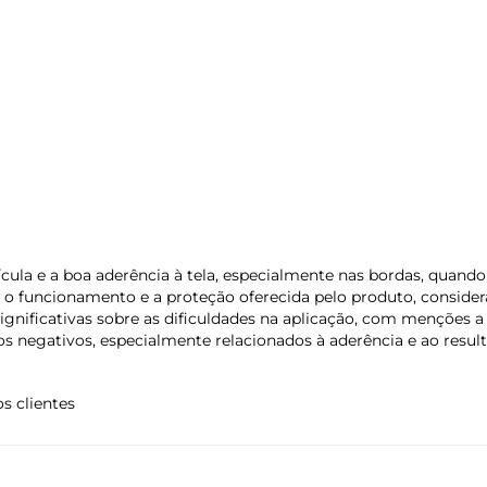
Contém 1 película de transparente e 1 kit de
aplicação de tela.
lícula e a boa aderência à tela, especialmente nas bordas, quand
m o funcionamento e a proteção oferecida pelo produto, consi
gnificativas sobre as dificuldades na aplicação, com menções a b
s negativos, especialmente relacionados à aderência e ao result
s clientes