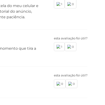
1
0
tela do meu celular e
orial do anúncio,
nte paciência.
esta avaliação foi útil?
1
0
 momento que tira a
esta avaliação foi útil?
0
0