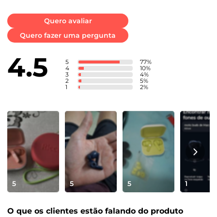
Quero avaliar
Quero fazer uma pergunta
4.5
5
77
%
4
10
%
3
4
%
2
5
%
1
2
%
5
5
5
1
O que os clientes estão falando do produto