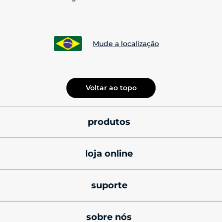
Mude a localização
Voltar ao topo
produtos
smatphones
loja online
celulares motorola 
promoções
signature
suporte
cupons de desconto
celulares motorola razr
produtos e manuais
sobre nós
black friday