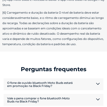
Store.
[6] Carregamento e duração da bateria O nível de bateria deve estar
consideravelmente baixo, e o ritmo de carregamento diminui ao longo
da recarga. Todas as declarações sobre a duração da bateria são
aproximadas e se baseiam em condições ideais com o cancelamento
ativo e dinâmico de ruído desativado. O desempenho real da bateria
varia e depende de muitos fatores, como configurações do dispositivo,
temperatura, condição da bateria e padrões de uso.
Perguntas frequentes
O fone de ouvido bluetooth Moto Buds estará
em promoção na Black Friday?
Sim, o
fone bluetooth Moto Buds
estará em promoção durante a
Vale a pena comprar o fone bluetooth Moto
Black Friday Motorola 2025
. Aproveite para comprar seu
novo fone
Buds na Black Friday?
de ouvido sem fio mais barato!