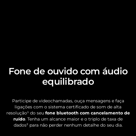
Isolamento de Ruído: Sim, ativo
Assistente de Voz: Compativel
Alto Falante: 12.4 mm
Cabo de Carregamento: USB
Tempo De Reprodução: 7h + 31h no estojo
Capacidade de energia (mAh): 460 mAh estojo, 43 mAh
earbuds
Sensibilidade: 105 dB @ 1KHz
Conteudo da Caixa: Fone de Ouvido + Manual + estojo para
carregamento + 3 pares de almofadas auriculares + cabo de
carregamento
Fone de ouvido com áudio
equilibrado
Participe de videochamadas, ouça mensagens e faça
ligações com o sistema certificado de som de alta
resolução¹ do seu
fone bluetooth com cancelamento de
ruído
. Tenha um alcance maior e o triplo de taxa de
dados² para não perder nenhum detalhe do seu dia.