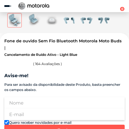
Observação:
este
0
site
inclui
um
sistema
de
acessibilidade.
Fone de ouvido Sem Fio Bluetooth Motorola Moto Buds
Cancelamento de Ruído Ativo - Light Blue
(
164
Avaliações )
Avise-me!
Para ser avisado da disponibilidade deste Produto, basta preencher
os campos abaixo.
Quero receber novidades por e-mail