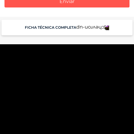
Enviar
FICHA TÉCNICA COMPLETA
Conectividade
Certificado de homologação Anatel
028942400330
Características
Tipo: Intra-auricular
Bluetooth: Bluetooth® 5.3
Alcance do Bluetooth: 10 m
Certificação de IP: Resistente a água. Grau de proteção IPX4
/ case IPX2
Controle de Play e Pause: Sim
Microfones: Sim