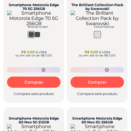
Smartphone Motorola Edge
The Brilliant Collection Pack
70 5G 256GB
by Swarovski
Bronze Green
Cloud Dancer
R$ 0,00
à vista
R$ 0,00
à vista
ou em até
0
x de
R$ 0,00
ou em até
0
x de
R$ 0,00
Comprar
Comprar
Compare este produto
Compare este produto
Smartphone Motorola Edge
Smartphone Motorola Edge
60 Neo 5G 512GB
60 Neo 5G 256GB