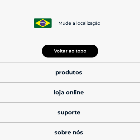
Mude a localização
Voltar ao topo
produtos
smatphones
loja online
celulares motorola 
promoções
signature
suporte
cupons de desconto
celulares motorola razr
produtos e manuais
sobre nós
black friday
celulares motorola edge