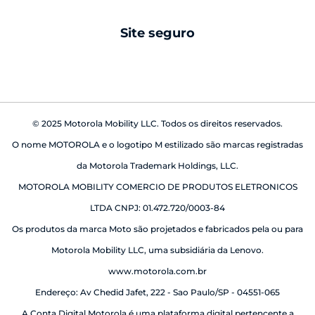
android auto
Site seguro
babá eletrônica
© 2025 Motorola Mobility LLC. Todos os direitos reservados.
O nome MOTOROLA e o logotipo M estilizado são marcas registradas
da Motorola Trademark Holdings, LLC.
MOTOROLA MOBILITY COMERCIO DE PRODUTOS ELETRONICOS
LTDA CNPJ: 01.472.720/0003-84
Os produtos da marca Moto são projetados e fabricados pela ou para
Motorola Mobility LLC, uma subsidiária da Lenovo.
www.motorola.com.br
Endereço: Av Chedid Jafet, 222 - Sao Paulo/SP - 04551-065
A Conta Digital Motorola é uma plataforma digital pertencente a