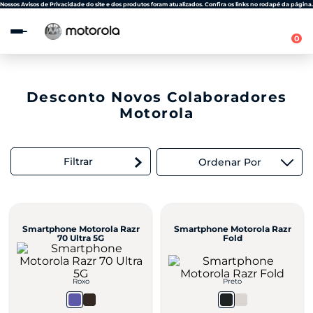
Observação:
Nossos Avisos de Privacidade do site e dos produtos foram atualizados. Confira os links no rodapé da página.
este
site
0
inclui
um
sistema
de
acessibilidade.
Desconto Novos Colaboradores
Motorola
Filtrar
Ordenar Por
Smartphone Motorola Razr
Smartphone Motorola Razr
70 Ultra 5G
Fold
Roxo
Preto