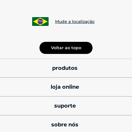
Mude a localização
Voltar ao topo
produtos
smatphones
loja online
celulares motorola 
promoções
signature
suporte
cupons de desconto
celulares motorola razr
produtos e manuais
sobre nós
black friday
celulares motorola edge