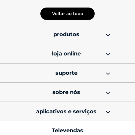
Voltar ao topo
produtos
smatphones
loja online
celulares motorola 
promoções
signature
suporte
cupons de desconto
celulares motorola razr
produtos e manuais
sobre nós
black friday
celulares motorola edge
soluções técnicas e dicas
sobre Lenovo
minha conta
celulares moto g
aplicativos e serviços
atualização de sofware
sobre Motorola
status do pedido
acessórios
programa de fidelidade 
fale conosco
Televendas
ética nos negócios
mapa do site