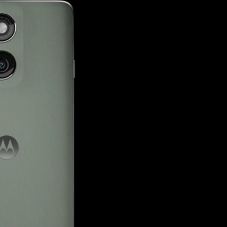
Tipo de carregador:
TurboPower™ 90 W
Carregamento Wireless: TurboPower™ 15 W
Dimensões