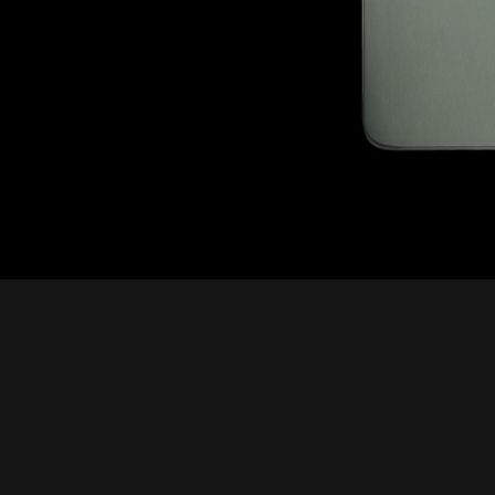
186 g
Entradas
USB-C
Câmera Traseira
Câmera Principal: Sensor Sony - LYTIA™ 700C
50 MP| Lente 84°
| Abertura f/1,88 | OIS | Ultra Pixel
Câmera wide/Macro : 50 MP | Lente 120°
|Abertura f/2,0
Câmera teleobjetiva : 10 MP | Lente 33°
|Abertura f/2,0 | 3x | OIS
Sensor auxiliar da câmera : De luz
multiespectral 3 em 1 Zoom Digital: 16,6x
Zoom Óptico: 3x
Zoom Combinado: 50x
Flash: Sim | LED
Foco | Quad PDAF