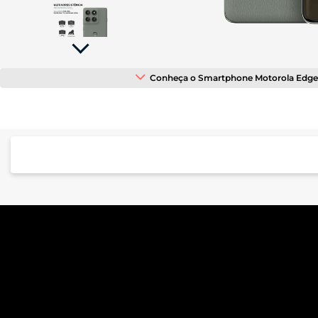
tela;
Pressione
Control-
F10
para
abrir
Conheça o Smartphone Motorola Edge
um
menu
de
acessibilidade.
Performance