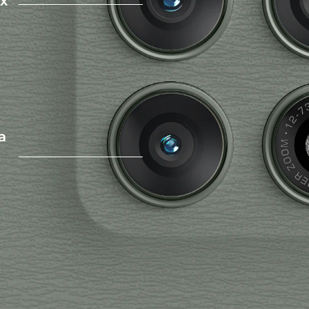
x
Bluetooth
Bluetooth® 5.4
Radio FM:
Não
Certificado de homologação Anatel
11108-24-00330
a
01 Telefone
01 manual
01 Cabo USB-C / USB-C
01 Carregador Turbo Power ™ 90 W
01 Ferramenta de remoção do chip