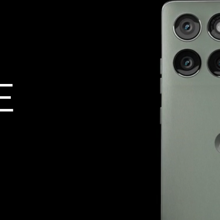
Informação de tela
Tela 6,7” Super HD (1220x2712) | HDR10+ |
pOLED | 120 Hz
Tamanho da bateria
6000 mAh
E
Acelerômetro
Proximidade
Luz Ambiente
Giroscópio
Bússola
S
Impressão Digital na tela
Desbloqueio Facial
Peso