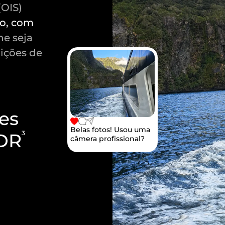
(OIS)
do, com
he seja
ições de
es
Belas fotos! Usou uma
3
HDR
câmera profissional?