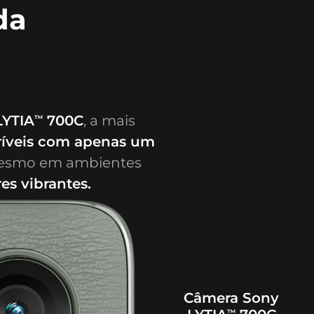
da
LYTIA
700C
, a mais
™
ncríveis com apenas um
mesmo em ambientes
NFC
Sim
es vibrantes.
Wi-fi
Câmera Sony
802.11 a/b/g/n/ac/ax/Wi-Fi 6E | 2,4 GHz, 5 GHz e
™
6 GHz