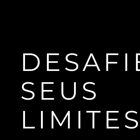
Tela
Bateria
DESAFI
Sensores
SEUS
LIMITE
Design