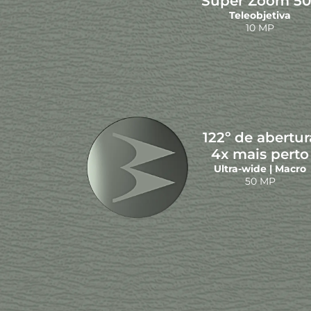
Super Zoom 50
Teleobjetiva
10 MP
122º de abertur
4x mais perto
Ultra-wide | Macro
Conteúdo da Caixa
50 MP