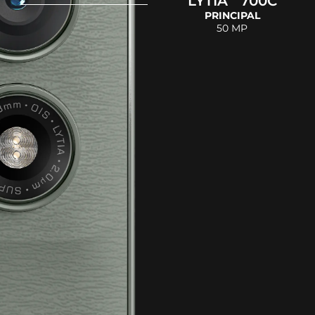
LYTIA
700C
PRINCIPAL
50 MP
Serviços de Localização
GPS, Glonass, Galileo, Beidou, QZSS
Garantia/Meses
12