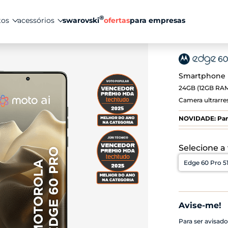
®
tos
acessórios
swarovski
ofertas
para empresas
Smartphone 
24GB (12GB RAM
Camera ultrarres
NOVIDADE: Parc
Selecione a
Avise-me!
Para ser avisad