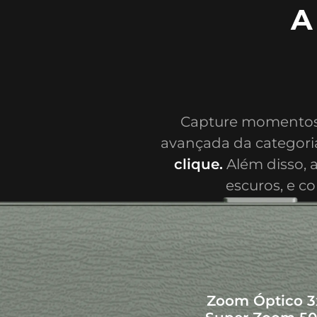
A
Capture momentos
avançada da categori
Conectividade
clique.
Além disso, 
escuros, e c
Zoom Óptico 3