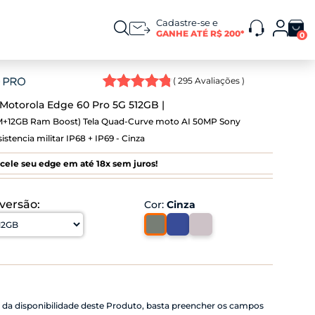
Cadastre-se e
GANHE ATÉ R$ 200*
0
(
295
Avaliações )
Motorola Edge 60 Pro 5G 512GB
+12GB Ram Boost) Tela Quad-Curve moto AI 50MP Sony
istencia militar IP68 + IP69 - Cinza
ele seu edge em até 18x sem juros!
 versão:
Cor
:
Cinza
o da disponibilidade deste Produto, basta preencher os campos