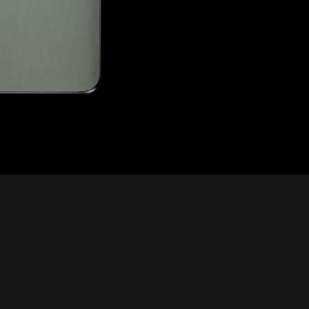
Altura (mm): 160,69
Largura (mm): 73,06
Profundidade (mm): 8,24
Câmera Frontal
Câmera Principal Frontal: 50 MP| Lente 91,5° |
Abertura f/2,0
Captura de vídeo: Ultra HD 4K (30 fps) | Full HD
(60 fps)