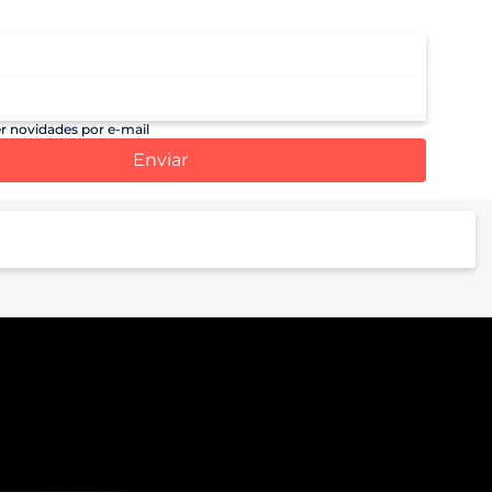
r novidades por e-mail
Enviar
Processador
Dimensity 8350 Extreme (3,35 GHz Octa core) |
Mali-G615
Armazenamento
Armazenamento Total: 512 GB*
Armazenamento Disponível: 485 GB