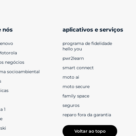
e nós
aplicativos e serviços
Lenovo
programa de fidelidade 
hello you
Motorola
pwr2learn
os negócios
smart connect
ma socioambiental
moto ai
s
moto secure
sicas
family space
seguros
a 1
reparo fora da garantia
e
ski
Voltar ao topo