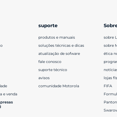
suporte
Sobr
produtos e manuais
sobre 
to
soluções técnicas e dicas
sobre 
atualização de sofware
ética n
fale conosco
progra
suporte técnico
notícia
avisos
lojas fí
dade
comunidade Motorola
FIFA
a e venda
Formul
presas 
Panton
J
Swarov