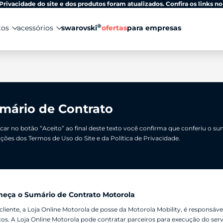
Privacidade do site e dos produtos foram atualizados. Confira os links no
®
tos
acessórios
swarovski
ofertas
para empresas
mário de Contrato
icar no botão “Aceito” ao final deste texto você confirma que conferiu o 
ções dos Termos de Uso do Site e da Política de Privacidade.
eça o Sumário de Contrato Motorola
cliente, a Loja Online Motorola de posse da Motorola Mobility, é responsá
ços. A Loja Online Motorola pode contratar parceiros para execução do serv