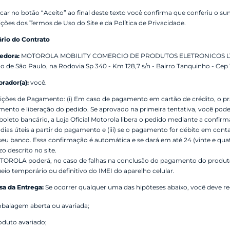
icar no botão “Aceito” ao final deste texto você confirma que conferiu o 
ções dos Termos de Uso do Site e da Política de Privacidade.
rio do Contrato
edora:
MOTOROLA MOBILITY COMERCIO DE PRODUTOS ELETRONICOS LTDA., i
o de São Paulo, na Rodovia Sp 340 - Km 128,7 s/n - Bairro Tanquinho - Cep
rador(a):
você.
ções de Pagamento: (i) Em caso de pagamento em cartão de crédito, o pra
ento e liberação do pedido. Se aprovado na primeira tentativa, você pode 
oleto bancário, a Loja Oficial Motorola libera o pedido mediante a confi
) dias úteis a partir do pagamento e (iii) se o pagamento for débito em c
seu banco. Essa confirmação é automática e se dará em até 24 (vinte e quat
zo descrito no site.
OROLA poderá, no caso de falhas na conclusão do pagamento do produto e
eio temporário ou definitivo do IMEI do aparelho celular.
a da Entrega:
Se ocorrer qualquer uma das hipóteses abaixo, você deve re
balagem aberta ou avariada;
oduto avariado;