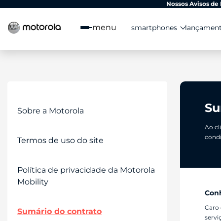
Observação:
Nossos Avisos de 
este
site
menu
smartphones
lançamen
inclui
um
sistema
de
acessibilidade.
Pressione
Control-
F11
para
Su
ajustar
Sobre a Motorola
o
Ao cl
site
para
condi
Termos de uso do site
pessoas
com
deficiências
Política de privacidade da Motorola 
visuais
que
Mobility
usam
Conh
um
leitor
Caro 
Sumário do contrato
de
servi