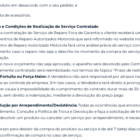
oduto em desacordo com o seu pedido; e
ta de acessórios.
 e Condições de Realização do Serviço Contratado
a contratação do Serviço de Reparo Fora de Garantia o cliente receberá 
entros de Reparo Autorizados Motorola que será informado no website n
tro de Reparo Autorizado Motorola fará uma análise prévia do serviço co
ento caso o reparo não seja o descrito no momento da compra do serviço,
zação.
o novo orçamento não seja aprovado, o aparelho será devolvido pelo Centro
amente contratado será reembolsado nos termos do tópico “Prazo de rest
Fortuito ou Força Maior:
A Vendedora não será responsável por atrasos na
as ao controle da empresa. Em tais casos, a Vendedora terá direito à prorr
er causa à impossibilidade do cumprimento do contrato durar mais de 30 d
s, sem direito a indenização, mediante a devolução do preço pago.
lução por Arrependimento/Desistência:
Todas as ocorrências que envol
imento. Consulte a Política de Troca e Devolução e faça a solicitação de tr
devolver um produto ou cancelar um serviço por arrependimento, é necess
prazo para desistir da compra do produto ou serviço é de até 7 (sete) dias
 confirmação de compra no caso de serviço;