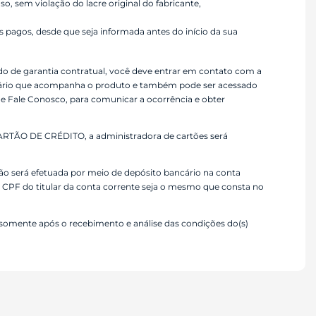
, sem violação do lacre original do fabricante,
s pagos, desde que seja informada antes do início da sua
odo de garantia contratual, você deve entrar em contato com a
suário que acompanha o produto e também pode ser acessado
 e Fale Conosco, para comunicar a ocorrência e obter
TÃO DE CRÉDITO, a administradora de cartões será
será efetuada por meio de depósito bancário na conta
 o CPF do titular da conta corrente seja o mesmo que consta no
somente após o recebimento e análise das condições do(s)