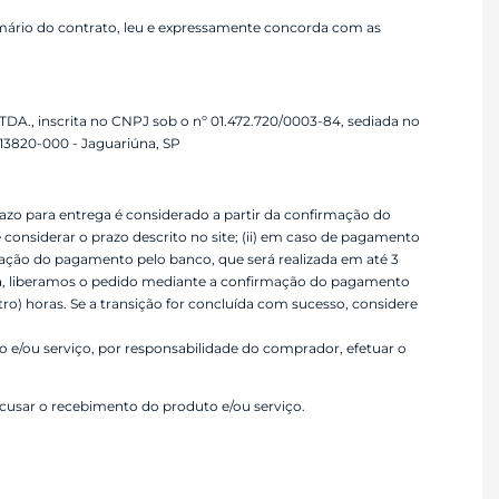
sumário do contrato, leu e expressamente concorda com as
nscrita no CNPJ sob o nº 01.472.720/0003-84, sediada no
 13820-000 - Jaguariúna, SP
zo para entrega é considerado a partir da confirmação do
considerar o prazo descrito no site; (ii) em caso de pagamento
rmação do pagamento pelo banco, que será realizada em até 3
onta, liberamos o pedido mediante a confirmação do pagamento
ro) horas. Se a transição for concluída com sucesso, considere
/ou serviço, por responsabilidade do comprador, efetuar o
cusar o recebimento do produto e/ou serviço.