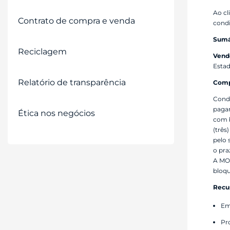
tela;
Ao cl
Pressione
Contrato de compra e venda
Control-
condi
F10
Sumá
para
abrir
Reciclagem
Vend
um
Estad
menu
de
Relatório de transparência
Comp
acessibilidade.
Condi
pagam
Ética nos negócios
com b
(três
pelo 
o pra
A MOT
bloqu
Recus
Em
Pr