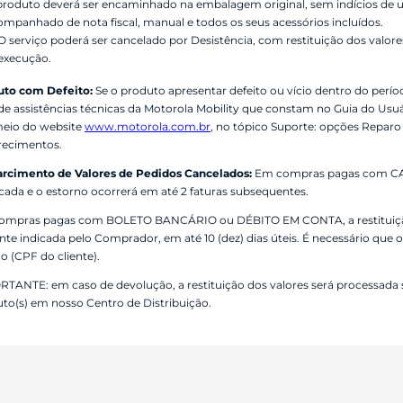
produto deverá ser encaminhado na embalagem original, sem indícios de uso
ompanhado de nota fiscal, manual e todos os seus acessórios incluídos.
O serviço poderá ser cancelado por Desistência, com restituição dos valore
execução.
uto com Defeito:
Se o produto apresentar defeito ou vício dentro do perí
de assistências técnicas da Motorola Mobility que constam no Guia do U
meio do website
www.motorola.com.br
, no tópico Suporte: opções Reparo
recimentos.
arcimento de Valores de Pedidos Cancelados:
Em compras pagas com CAR
icada e o estorno ocorrerá em até 2 faturas subsequentes.
ompras pagas com BOLETO BANCÁRIO ou DÉBITO EM CONTA, a restituição 
nte indicada pelo Comprador, em até 10 (dez) dias úteis. É necessário que
o (CPF do cliente).
TANTE: em caso de devolução, a restituição dos valores será processada 
to(s) em nosso Centro de Distribuição.