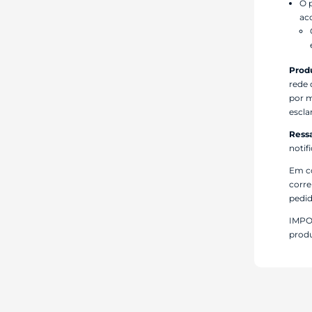
O 
ac
Prod
rede 
por 
escla
Ress
notif
Em c
corre
pedid
IMPOR
produ