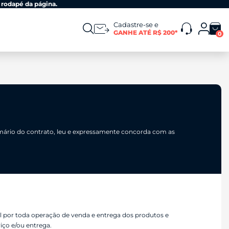
 rodapé da página.
Cadastre-se e
GANHE ATÉ R$ 200*
0
sumário do contrato, leu e expressamente concorda com as
vel por toda operação de venda e entrega dos produtos e
iço e/ou entrega.