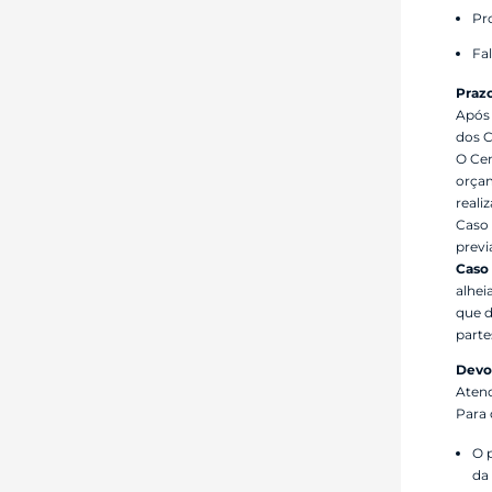
Pr
Fal
Prazo
Após 
dos C
O Cen
orçam
reali
Caso 
previ
Caso 
alhei
que d
parte
Devo
Atend
Para 
O 
da