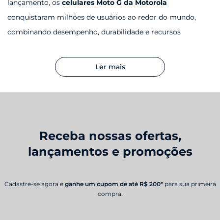
lançamento, os
celulares Moto G da Motorola
conquistaram milhões de usuários ao redor do mundo,
combinando desempenho, durabilidade e recursos
inovadores a preços acessíveis. A família Moto G evoluiu
constantemente, incorporando as mais recentes
Ler mais
tecnologias como NFC, câmeras avançadas e conectividade
5G.
Por que escolher um celular Moto G?
Receba nossas ofertas,
Os celulares Moto G se destacam no mercado por
lançamentos e promoções
oferecerem um equilíbrio perfeito entre custo e benefício.
A linha Moto G da Motorola apresenta uma ampla
variedade de modelos para atender diferentes necessidades
Cadastre-se agora e
ganhe um cupom de até R$ 200*
para sua primeira
compra.
e orçamentos, desde opções mais básicas até versões com
recursos premium como celular 5G, telas OLED de alta