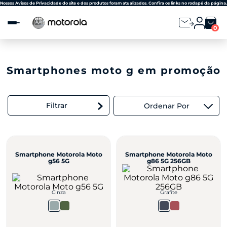
Observação:
Nossos Avisos de Privacidade do site e dos produtos foram atualizados. Confira os links no rodapé da página.
este
site
0
inclui
um
sistema
de
acessibilidade.
Smartphones moto g em promoção
Filtrar
Ordenar Por
Smartphone Motorola Moto
Smartphone Motorola Moto
g56 5G
g86 5G 256GB
Cinza
Grafite