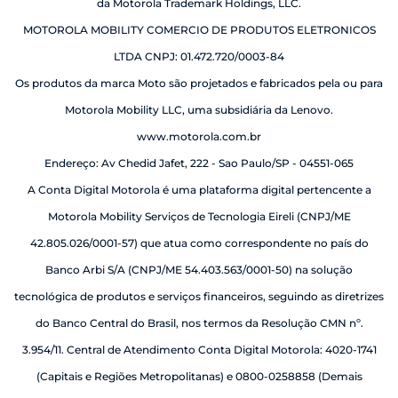
da Motorola Trademark Holdings, LLC.
MOTOROLA MOBILITY COMERCIO DE PRODUTOS ELETRONICOS
LTDA CNPJ: 01.472.720/0003-84
Os produtos da marca Moto são projetados e fabricados pela ou para
Motorola Mobility LLC, uma subsidiária da Lenovo.
www.motorola.com.br
Endereço: Av Chedid Jafet, 222 - Sao Paulo/SP - 04551-065
A Conta Digital Motorola é uma plataforma digital pertencente a
Motorola Mobility Serviços de Tecnologia Eireli (CNPJ/ME
42.805.026/0001-57) que atua como correspondente no país do
Banco Arbi S/A (CNPJ/ME 54.403.563/0001-50) na solução
tecnológica de produtos e serviços financeiros, seguindo as diretrizes
do Banco Central do Brasil, nos termos da Resolução CMN nº.
3.954/11. Central de Atendimento Conta Digital Motorola: 4020-1741
(Capitais e Regiões Metropolitanas) e 0800-0258858 (Demais