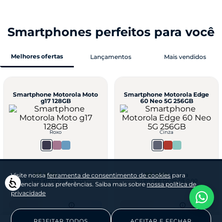
Smartphones perfeitos para você
Melhores ofertas
Lançamentos
Mais vendidos
Smartphone Motorola Edge
Smartphone Motorola Moto
70 Fusion 5G - FIFA World Cup
g47 5G 256GB
Collection
Visite nossa
ferramenta de consentimento de cookies
para
Acessibilidade
gerenciar suas preferências. Saiba mais sobre
nossa política de
privacidade
Grafite
Grafite
REJEITAR TODOS
ACEITAR E FECHAR