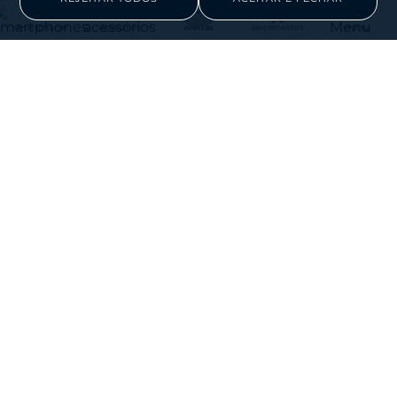
smartphones
acessórios
ofertas
lançamentos
menu
R$ 0,00
à vista
R$ 0,00
à vista
ou em até
0
x de
R$ 0,00
ou em até
0
x de
R$ 0,00
Comprar
Comprar
Compare este produto
Compare este produto
Smartphone Motorola Edge
Smartphone Motorola Edge
70 5G 256GB
70 5G 512GB