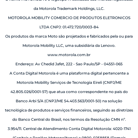
da Motorola Trademark Holdings, LLC.
MOTOROLA MOBILITY COMERCIO DE PRODUTOS ELETRONICOS
LTDA CNPJ: 01.472.720/0003-84
Os produtos da marca Moto são projetados e fabricados pela ou para
Motorola Mobility LLC, uma subsidiária da Lenovo.
www.motorola.com.br
Endereço: Av Chedid Jafet, 222 - Sao Paulo/SP - 04551-065
A Conta Digital Motorola é uma plataforma digital pertencente a
Motorola Mobility Serviços de Tecnologia Eireli (CNPJ/ME
42.805.026/0001-57) que atua como correspondente no país do
Banco Arbi S/A (CNPJ/ME 54.403.563/0001-50) na solução
tecnológica de produtos e serviços financeiros, seguindo as diretrizes
do Banco Central do Brasil, nos termos da Resolução CMN nº.
3.954/11. Central de Atendimento Conta Digital Motorola: 4020-1741
(Capitais e Regiões Metropolitanas) e 0800-0258858 (Demais