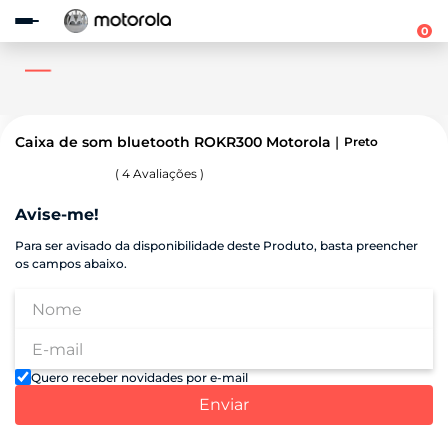
Observação:
este
0
site
inclui
um
sistema
de
acessibilidade.
Caixa de som bluetooth ROKR300 Motorola
Preto
(
4
Avaliações )
Avise-me!
Para ser avisado da disponibilidade deste Produto, basta preencher
os campos abaixo.
Quero receber novidades por e-mail
Enviar