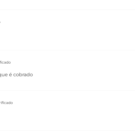
o
ficado
que é cobrado
ificado