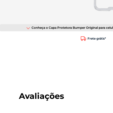
tela;
Pressione
Control-
F10
para
abrir
Conheça o Capa Protetora Bumper Original para celul
um
menu
de
Frete grátis*
acessibilidade.
Avaliações