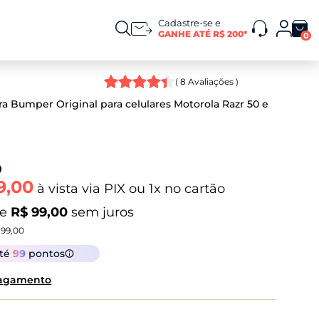
Cadastre-se e
GANHE ATÉ R$ 200*
0
(
8
Avaliações )
a Bumper Original para celulares Motorola Razr 50 e
9,00
à vista via PIX ou 1x no cartão
de
R$ 99,00
sem juros
 99,00
até
99
pontos
pagamento