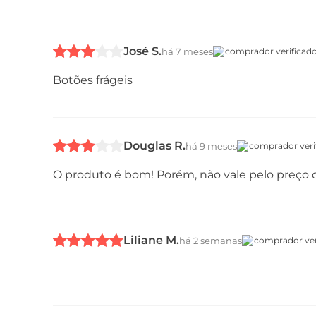
José S.
há 7 meses
comprador verificad
Botões frágeis
Douglas R.
há 9 meses
comprador veri
O produto é bom! Porém, não vale pelo preço 
Liliane M.
há 2 semanas
comprador ver