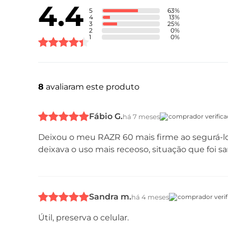
4.4
5
63
%
4
13
%
3
25
%
2
0
%
1
0
%
8
avaliaram este produto
Fábio G.
há 7 meses
comprador verific
Deixou o meu RAZR 60 mais firme ao segurá-lo
deixava o uso mais receoso, situação que foi 
Sandra m.
há 4 meses
comprador verif
Útil, preserva o celular.