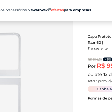
®
tos
acessórios
swarovski
ofertas
para empresas
Capa Protetor
Razr 60
Transparente
R$ 104,21
- 5%
R$ 9
Por
ou até
1
x 
Total a prazo R$
Ganhe 
Formas de 