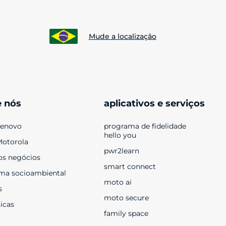
Mude a localização
e nós
aplicativos e serviços
Lenovo
programa de fidelidade 
hello you
Motorola
pwr2learn
os negócios
smart connect
ma socioambiental
moto ai
s
moto secure
sicas
family space