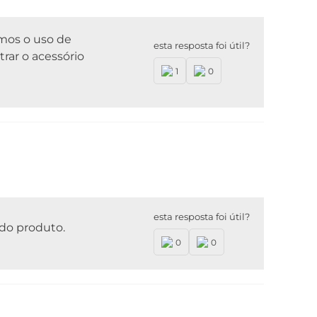
amos o uso de
esta resposta foi útil?
trar o acessório
1
0
esta resposta foi útil?
 do produto.
0
0