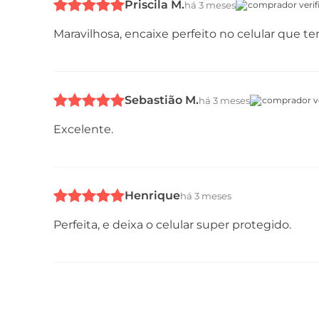
Priscila M.
há 3 meses
comprador verif
Maravilhosa, encaixe perfeito no celular que tem
Sebastião M.
há 3 meses
comprador ve
Excelente.
Henrique
há 3 meses
Perfeita, e deixa o celular super protegido.