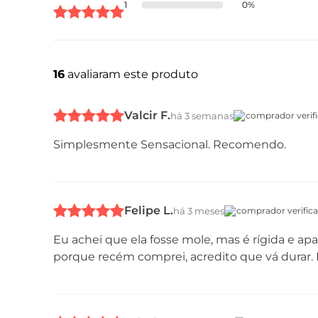
1
0
%
16
avaliaram este produto
Valcir F.
há 3 semanas
comprador verif
Simplesmente Sensacional. Recomendo.
Felipe L.
há 3 meses
comprador verific
Eu achei que ela fosse mole, mas é rígida e ap
porque recém comprei, acredito que vá durar. 