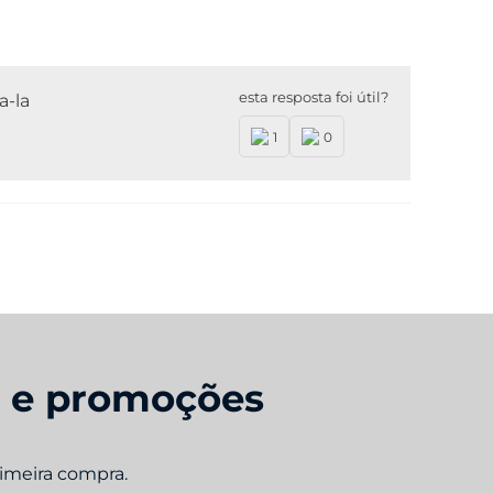
esta resposta foi útil?
a-la
1
0
s e promoções
rimeira compra.