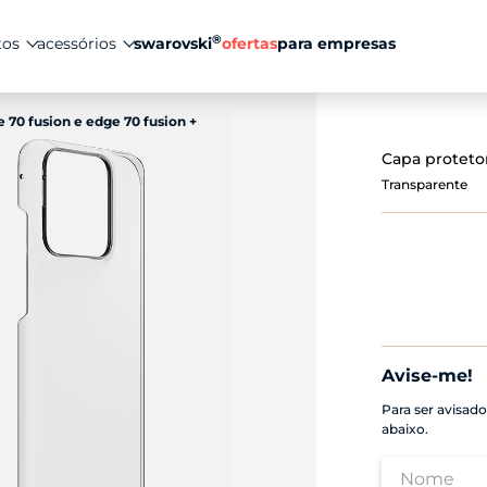
®
tos
acessórios
swarovski
ofertas
para empresas
 70 fusion e edge 70 fusion +
Capa proteto
Transparente
Avise-me!
Para ser avisad
abaixo.