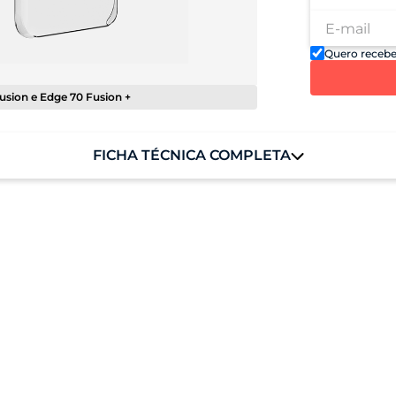
Quero recebe
usion e Edge 70 Fusion +
FICHA TÉCNICA COMPLETA
01 Capa protetora
material policarbonato