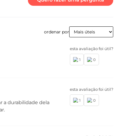
ordenar por
esta avaliação foi útil?
1
0
esta avaliação foi útil?
1
0
r a durabilidade dela
r.