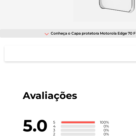
tela;
Pressione
Control-
F10
para
abrir
Conheça o Capa protetora Motorola Edge 70 F
um
menu
de
acessibilidade.
Conteúdo da Caixa
Avaliações
Características
5.0
5
100
%
4
0
%
3
0
%
2
0
%