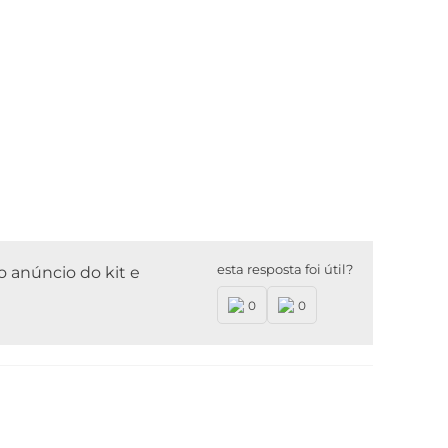
esta resposta foi útil?
o anúncio do kit e
0
0