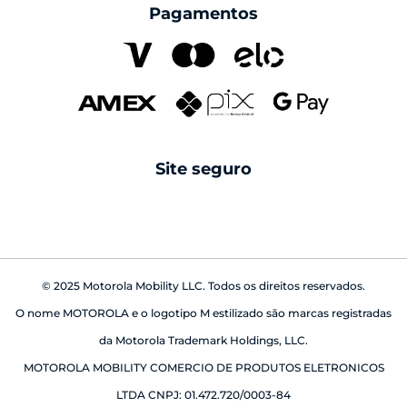
compre com CNPJ
Pagamentos
Formula 1
family space
carregadores
Pantone
seguros
cabos
Swarovski
reparo fora da garantia
caixas de som
android auto
Site seguro
babá eletrônica
© 2025 Motorola Mobility LLC. Todos os direitos reservados.
O nome MOTOROLA e o logotipo M estilizado são marcas registradas
da Motorola Trademark Holdings, LLC.
MOTOROLA MOBILITY COMERCIO DE PRODUTOS ELETRONICOS
LTDA CNPJ: 01.472.720/0003-84