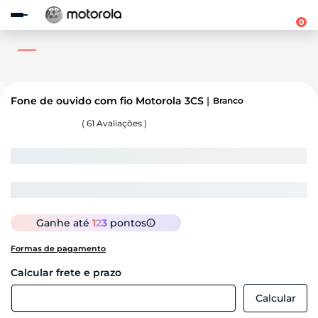
Observação:
este
0
site
inclui
um
sistema
de
acessibilidade.
Fone de ouvido com fio Motorola 3CS
Branco
(
61
Avaliações )
Ganhe até
123
pontos
Formas de pagamento