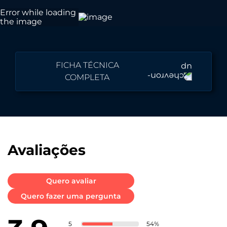
FICHA TÉCNICA
COMPLETA
Cor
Preto e branco
Avaliações
Peso
Quero avaliar
36 g
Quero fazer uma pergunta
Dimensões
5
54
%