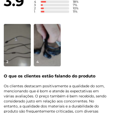
3.9
4
18
%
Altura: 17,7 cm
3
7
%
2
10
%
Largura: 5,5 cm
1
11
%
Profundidade: 2,5 cm
Entradas
Conector USB-C
Conteúdo da Caixa
Fone de Ouvido intra-auricular + 2 pares extra de
2
4
borracha e guia do usuário.
Características
O que os clientes estão falando do produto
Os clientes destacam positivamente a qualidade do som,
Microfone para chamadas viva-voz
mencionando que é bom e atende às expectativas em
Conector de áudio de 135° para maior durabilidade
várias avaliações. O preço também é bem recebido, sendo
Isolamento passivo de ruído com borracha intra-
considerado justo em relação aos concorrentes. No
auricular
entanto, a qualidade dos materiais e a durabilidade do
Controle de play pausa
produto são frequentemente criticadas, com diversas