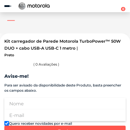
Observação:
este
0
site
inclui
um
sistema
de
acessibilidade.
Kit carregador de Parede Motorola TurboPower™ 50W
DUO + cabo USB-A USB-C 1 metro
Preto
(
0
Avaliações )
Avise-me!
Para ser avisado da disponibilidade deste Produto, basta preencher
os campos abaixo.
Quero receber novidades por e-mail