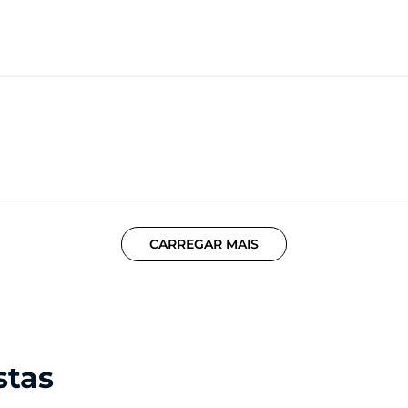
01 Adaptador de fone de ouvido USB-C
01 Cabo USB-C / USB-C
01 Carregador Turbo Power™ 30 W
01 Ferramenta de remoção do chip
CARREGAR MAIS
stas