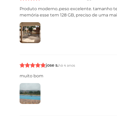
Produto moderno..peso excelente. tamanho tel
Câmera
memória esse tem 128 GB, preciso de uma ma
jose s.
há 4 anos
muito bom
Conectividade