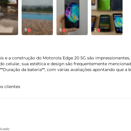
Hz | HDR10+
Tamanho da bateria
Ti
5
5
2
4000 mAh
Tu
Acelerômetro
ais e a construção do Motorola Edge 20 5G são impressionantes, 
Giroscópio
 do celular, sua estética e design são frequentemente menciona
Luz Ambiente
**Duração da bateria**, com várias avaliações apontando que a b
Impressão Digital
s clientes
Peso
Di
163 g
Al
La
Pr
Entradas
USB-C
ficado