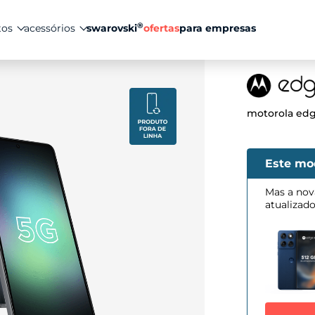
®
tos
acessórios
swarovski
ofertas
para empresas
motorola edg
Este mo
Mas a nov
atualizad