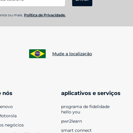
anos ou mais.
Política de Privacidade.
Mude a localização
e nós
aplicativos e serviços
Lenovo
programa de fidelidade 
hello you
Motorola
pwr2learn
os negócios
smart connect