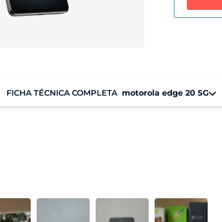
FICHA TÉCNICA COMPLETA
motorola edge 20 5G
Sistema Operacional
M
Android 11
8 
Armazenamento
Armazenamento Total: 128 GB
Armazenamento Disponível: 108 GB
Informação de tela
Tela 6,7” Max Vision Full HD+ | pOLED | 144