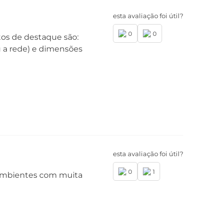
esta avaliação foi útil?
0
0
tos de destaque são:
rtão SIM
u a rede) e dimensões
al Nano SIM (4FF): Entrada do Chip 1 e
ip 2
uetooth
uetooth® 5.2
dio FM*:
Não
rtificado de homologação Anatel
199-21-00330
esta avaliação foi útil?
0
1
 ambientes com muita