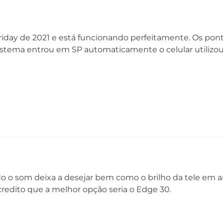
5G* (SA | NSA | DSS)* - NR
n1/n3/n5/n7/n8/n28/n38/n41/n66/n77/n78
riday de 2021 e está funcionando perfeitamente. Os pon
NFC
Ca
sistema entrou em SP automaticamente o celular utilizo
Sim
Du
Ch
Wi-fi
Bl
802.11 a/b/g/n/ac/ax | 2,4 GHz, 5 GHz e 6 GHz
Bl
Ra
Serviços de Localização
Ce
GPS, AGPS, LTEPP, SUPL, GLONASS, Galileo
08
do o som deixa a desejar bem como o brilho da tele em
01 Telefone
Acredito que a melhor opção seria o Edge 30.
01 Capa protetora
01 Kit de manuais
01 Fone de ouvido estéreo