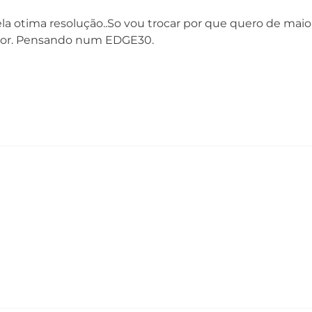
a otima resolução..So vou trocar por que quero de mai
Câmera Traseira
Câ
ior. Pensando num EDGE30.
Câmera Principal: 108 MP | Lente 82°
Câ
| Abertura f/1,9
Ab
Câmera Ultra-wide e Macro: 16 MP | Lente
Ca
119°
| Abertura f/2,2
Câmera Teleobjetiva: 8 MP | Lente 30°
| Abertura f/2,4 |OIS
Zoom Digital: 10x
Zoom Óptico: 3x
Zoom Combinado:30x
Captura de vídeo: Ultra HD 4K (30fps)
Flash: Sim | Dual LED
Bandas
2G - GSM 850/900/1800/1900 MHz
3G - WCDMA 850/900/1700/1900/2100 MHz
4G - LTE B1/B2/B3/B4/B5/B7/B8/B12/B18/B19/B20
B26/B28/B32/B34/B38/B39/B40/B41/B42/B43/B6