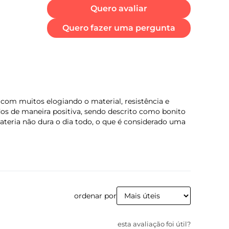
Quero avaliar
Quero fazer uma pergunta
po de carregador:
rboPower™ 30 W
com muitos elogiando o material, resistência e
dos de maneira positiva, sendo descrito como bonito
ateria não dura o dia todo, o que é considerado uma
mensões
tura (mm): 163,4
rgura (mm): 76,1
ofundidade (mm): 6,99
ordenar por
esta avaliação foi útil?