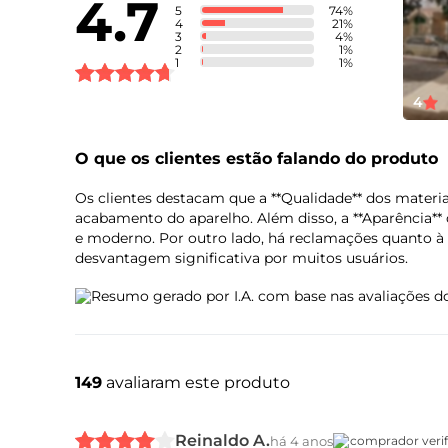
4.7
5
74
%
4
21
%
3
4
%
2
1
%
1
1
%
Bateria
4
O que os clientes estão falando do produto
Sensores
Os clientes destacam que a **Qualidade** dos materi
acabamento do aparelho. Além disso, a **Aparência**
e moderno. Por outro lado, há reclamações quanto à 
desvantagem significativa por muitos usuários.
Resumo gerado por I.A. com base nas avaliações do
Design
149
avaliaram este produto
Reinaldo A.
há 4 anos
comprador veri