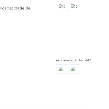
0
0
or capacidade de
mera Frontal
mera Principal Frontal: 32 MP| Lente 73° |
ertura f/2,2
ptura de vídeo: Ultra HD 4K (30fps)
esta avaliação foi útil?
0
0
6