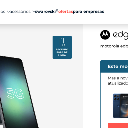
®
tos
acessórios
swarovski
ofertas
para empresas
motorola edg
Este mo
Mas a nov
atualizad