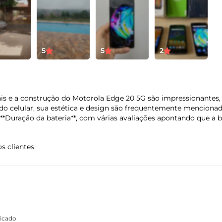
Hz | HDR10+
Tamanho da bateria
Ti
5
5
2
4000 mAh
Tu
Acelerômetro
ais e a construção do Motorola Edge 20 5G são impressionantes, 
Giroscópio
 do celular, sua estética e design são frequentemente menciona
Luz Ambiente
**Duração da bateria**, com várias avaliações apontando que a b
Impressão Digital
s clientes
Peso
Di
163 g
Al
La
Pr
Entradas
USB-C
ficado