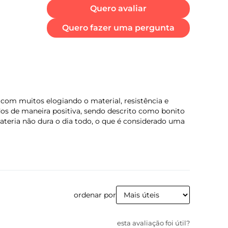
Quero avaliar
Quero fazer uma pergunta
po de carregador:
rboPower™ 30 W
com muitos elogiando o material, resistência e
dos de maneira positiva, sendo descrito como bonito
ateria não dura o dia todo, o que é considerado uma
mensões
tura (mm): 163,4
rgura (mm): 76,1
ofundidade (mm): 6,99
ordenar por
esta avaliação foi útil?