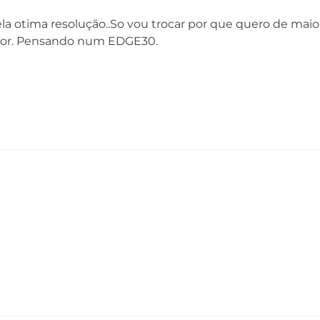
a otima resolução..So vou trocar por que quero de mai
Câmera Traseira
Câ
ior. Pensando num EDGE30.
Câmera Principal: 108 MP | Lente 82°
Câ
| Abertura f/1,9
Ab
Câmera Ultra-wide e Macro: 16 MP | Lente
Ca
119°
| Abertura f/2,2
Câmera Teleobjetiva: 8 MP | Lente 30°
| Abertura f/2,4 |OIS
Zoom Digital: 10x
Zoom Óptico: 3x
Zoom Combinado:30x
Captura de vídeo: Ultra HD 4K (30fps)
Flash: Sim | Dual LED
Bandas
2G - GSM 850/900/1800/1900 MHz
3G - WCDMA 850/900/1700/1900/2100 MHz
4G - LTE B1/B2/B3/B4/B5/B7/B8/B12/B18/B19/B20
B26/B28/B32/B34/B38/B39/B40/B41/B42/B43/B6