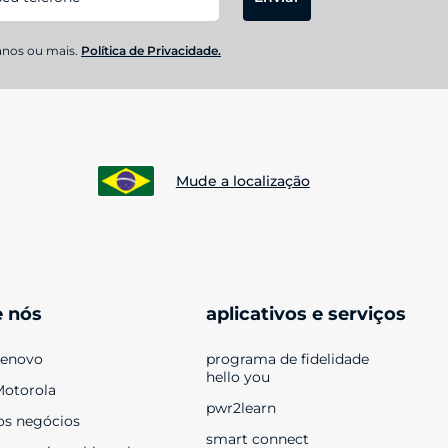
anos ou mais.
Política de Privacidade.
Mude a localização
e nós
aplicativos e serviços
Lenovo
programa de fidelidade 
hello you
Motorola
pwr2learn
os negócios
smart connect