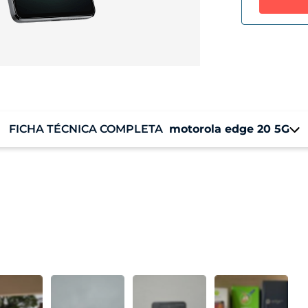
FICHA TÉCNICA COMPLETA
motorola edge 20 5G
Sistema Operacional
M
Android 11
8 
Armazenamento
Armazenamento Total: 128 GB
Armazenamento Disponível: 108 GB
Informação de tela
Tela 6,7” Max Vision Full HD+ | pOLED | 144