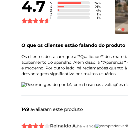
4.7
5
74
%
4
21
%
3
4
%
2
1
%
1
1
%
Bateria
4
O que os clientes estão falando do produto
Sensores
Os clientes destacam que a **Qualidade** dos materi
acabamento do aparelho. Além disso, a **Aparência**
e moderno. Por outro lado, há reclamações quanto à 
desvantagem significativa por muitos usuários.
Resumo gerado por I.A. com base nas avaliações do
Design
149
avaliaram este produto
Reinaldo A.
há 4 anos
comprador veri