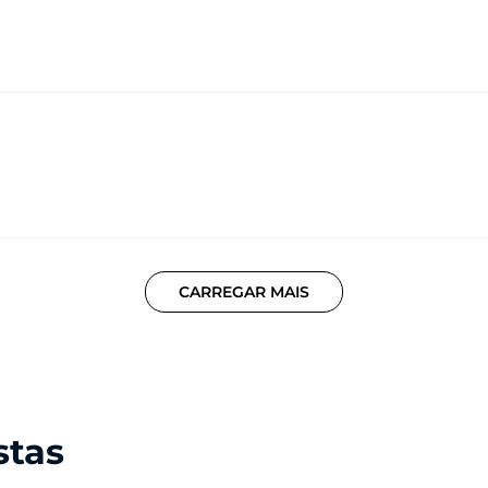
01 Adaptador de fone de ouvido USB-C
01 Cabo USB-C / USB-C
01 Carregador Turbo Power™ 30 W
01 Ferramenta de remoção do chip
CARREGAR MAIS
stas