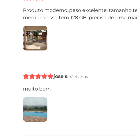
Produto moderno..peso excelente. tamanho tel
Câmera
memória esse tem 128 GB, preciso de uma ma
jose s.
há 4 anos
muito bom
Conectividade