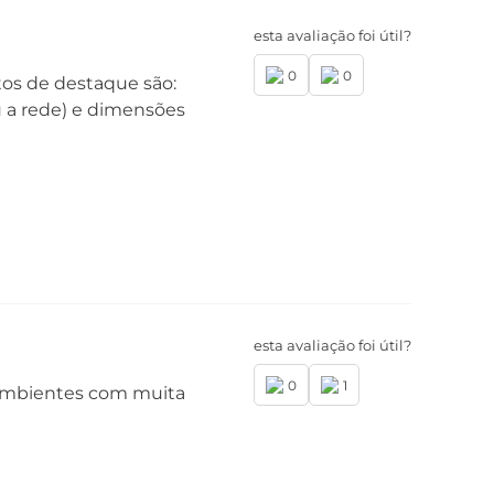
esta avaliação foi útil?
0
0
tos de destaque são:
rtão SIM
u a rede) e dimensões
al Nano SIM (4FF): Entrada do Chip 1 e
ip 2
uetooth
uetooth® 5.2
dio FM*:
Não
rtificado de homologação Anatel
199-21-00330
esta avaliação foi útil?
0
1
 ambientes com muita