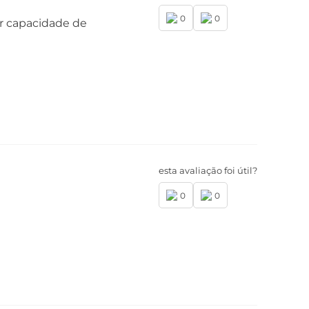
0
0
or capacidade de
mera Frontal
mera Principal Frontal: 32 MP| Lente 73° |
ertura f/2,2
ptura de vídeo: Ultra HD 4K (30fps)
esta avaliação foi útil?
0
0
6