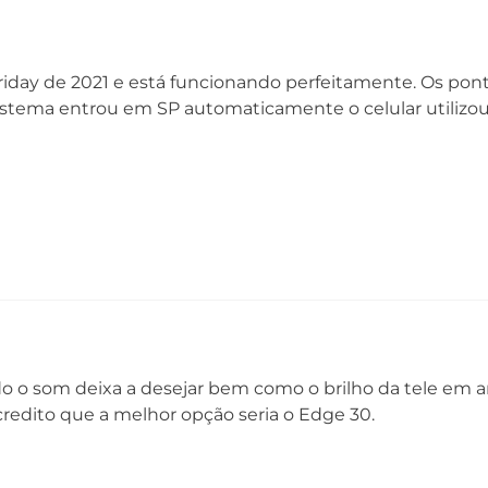
5G* (SA | NSA | DSS)* - NR
n1/n3/n5/n7/n8/n28/n38/n41/n66/n77/n78
riday de 2021 e está funcionando perfeitamente. Os pon
NFC
Ca
sistema entrou em SP automaticamente o celular utilizo
Sim
Du
Ch
Wi-fi
Bl
802.11 a/b/g/n/ac/ax | 2,4 GHz, 5 GHz e 6 GHz
Bl
Ra
Serviços de Localização
Ce
GPS, AGPS, LTEPP, SUPL, GLONASS, Galileo
08
do o som deixa a desejar bem como o brilho da tele em
01 Telefone
Acredito que a melhor opção seria o Edge 30.
01 Capa protetora
01 Kit de manuais
01 Fone de ouvido estéreo