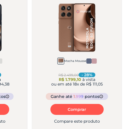
Mocha Mousse
-
28
%
R$ 2.499,00
a
R$ 1.799,10
à vista
94,38
ou em até
18
x de
R$ 111,05
tos
Ganhe
até
1.999
pontos
Comprar
uto
Compare este produto