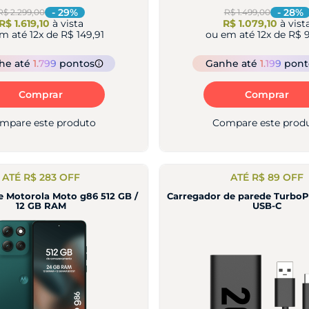
-
29
%
-
28
%
R$ 2.299,00
R$ 1.499,00
R$ 1.619,10
à vista
R$ 1.079,10
à vist
em até
12
x de
R$ 149,91
ou em até
12
x de
R$ 9
nhe
até
1.799
pontos
Ganhe
até
1.199
pont
Comprar
Comprar
mpare este produto
Compare este prod
ATÉ R$ 283 OFF
ATÉ R$ 89 OFF
 Motorola Moto g86 512 GB /
Carregador de parede Turb
12 GB RAM
USB-C