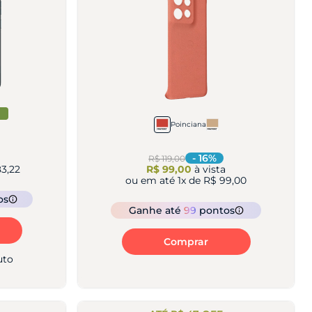
Poinciana
a
-
16
%
R$ 119,00
3,22
R$ 99,00
à vista
ou em até
1
x de
R$ 99,00
os
Ganhe
até
99
pontos
Comprar
uto