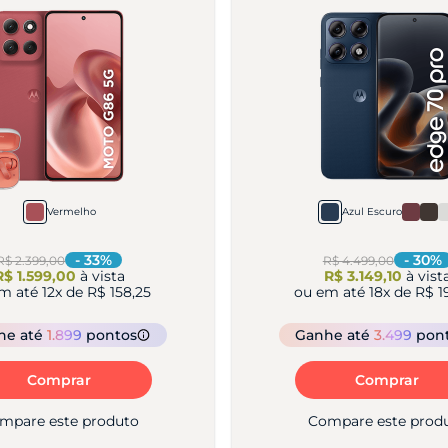
Vermelho
Azul Escuro
-
33
%
-
30
%
R$ 2.399,00
R$ 4.499,00
R$ 1.599,00
à vista
R$ 3.149,10
à vist
em até
12
x de
R$ 158,25
ou em até
18
x de
R$ 1
he
até
1.899
pontos
Ganhe
até
3.499
pon
Comprar
Comprar
mpare este produto
Compare este prod