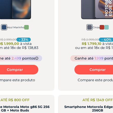
Azul Marinho
Cinza
-
33
%
-
40
%
R$ 2.999,00
R$ 2.999,00
R$ 1.999,00
à vista
R$ 1.799,10
à vist
m até
18
x de
R$ 138,83
ou em até
18
x de
R$ 1
he
até
2.499
pontos
Ganhe
até
1.999
pon
Comprar
Comprar
mpare este produto
Compare este prod
ATÉ R$ 800 OFF
ATÉ R$ 1349 OFF
e Motorola Moto g86 5G 256
Smartphone Motorola Edge
GB + Moto Buds
256GB