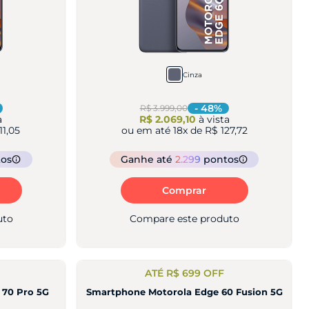
Cinza
-
48
%
R$ 3.999,00
a
R$ 2.069,10
à vista
11,05
ou em até
18
x de
R$ 127,72
tos
Ganhe
até
2.299
pontos
Comprar
uto
Compare este produto
ATÉ R$ 699 OFF
 70 Pro 5G
Smartphone Motorola Edge 60 Fusion 5G