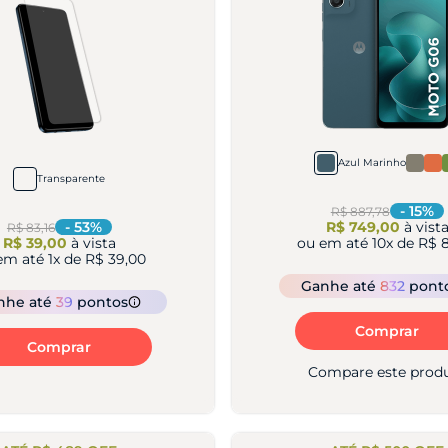
Azul Marinho
Transparente
-
15
%
R$ 887,78
-
53
%
R$ 749,00
à vist
R$ 83,16
R$ 39,00
à vista
ou em até
10
x de
R$ 8
em até
1
x de
R$ 39,00
Ganhe
até
832
pont
nhe
até
39
pontos
Comprar
Comprar
Compare este prod