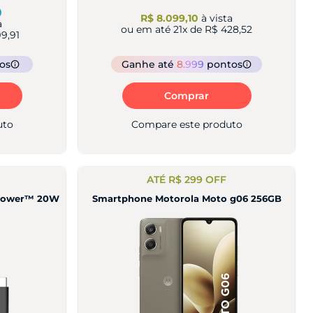
R$ 8.099,10
à vista
a
ou em até
21
x de
R$ 428,52
9,91
os
Ganhe
até
8.999
pontos
Comprar
uto
Compare este produto
ATÉ R$ 299 OFF
oPower™ 20W
Smartphone Motorola Moto g06 256GB