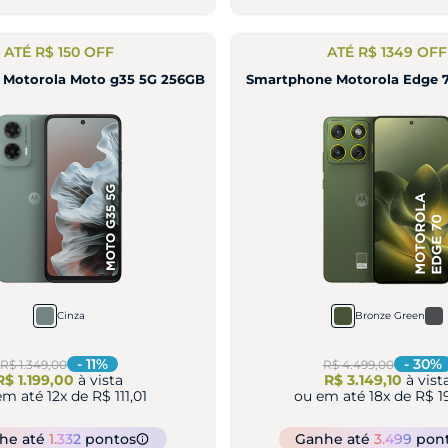
ATÉ R$ 150 OFF
ATÉ R$ 1349 OFF
 Motorola Moto g35 5G 256GB
Smartphone Motorola Edge 
Cinza
Bronze Green
-
11
%
-
30
%
R$ 1.349,00
R$ 4.499,00
R$ 1.199,00
à vista
R$ 3.149,10
à vist
em até
12
x de
R$ 111,01
ou em até
18
x de
R$ 1
nhe
até
1.332
pontos
Ganhe
até
3.499
pon