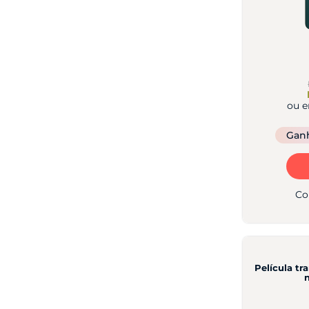
ou 
Gan
Co
Película t