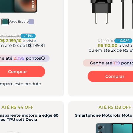
Verde Escuro
-
11
%
R$ 2.443,00
R$ 2.159,10
à vista
-
44
%
R$ 199,00
em até
12
x de
R$ 199,91
R$ 110,00
à vista
ou em até
2
x de
R$ 8
he
até
2.399
pontos
Ganhe
até
179
pont
Comprar
Comprar
mpare este produto
ATÉ R$ 44 OFF
ATÉ R$ 138 OFF
ransparente motorola edge 60
Smartphone Motorola Moto
neo TPU soft Devia