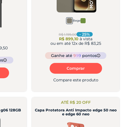
Bege
-
25
%
R$ 1.199,00
R$ 899,10
à vista
ou em até
12
x de
R$ 83,25
9,50
Ganhe
até
999
pontos
os
Comprar
Compare este produto
ATÉ R$ 20 OFF
 g06 128GB
Capa Protetora Anti Impacto edge 50 neo
e edge 60 neo