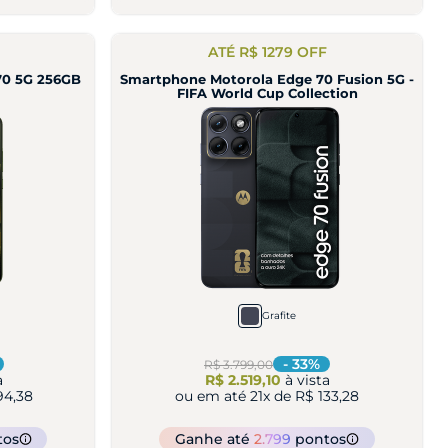
ATÉ R$ 1279 OFF
70 5G 256GB
Smartphone Motorola Edge 70 Fusion 5G -
FIFA World Cup Collection
Grafite
-
33
%
R$ 3.799,00
a
R$ 2.519,10
à vista
94,38
ou em até
21
x de
R$ 133,28
tos
Ganhe
até
2.799
pontos