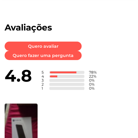
Peso
12g
Avaliações
Conteúdo da Caixa
Quero avaliar
Contém 1 película transparente e 1 kit de aplicação.
Quero fazer uma pergunta
4.8
5
78
%
4
22
%
3
0
%
2
0
%
1
0
%