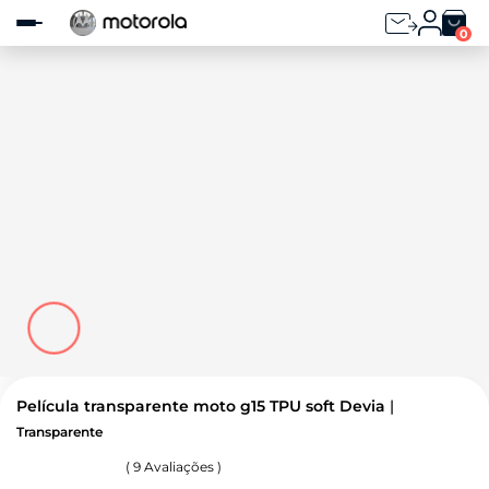
Observação:
este
0
site
inclui
um
sistema
de
acessibilidade.
Película transparente moto g15 TPU soft Devia
Transparente
(
9
Avaliações )