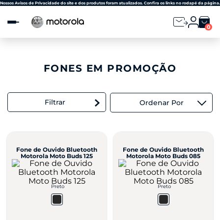
Observação:
Nossos Avisos de Privacidade do site e dos produtos foram atualizados. Confira os links no rodapé da página.
este
site
0
inclui
um
sistema
de
acessibilidade.
FONES EM PROMOÇÃO
Filtrar
Ordenar Por
Fone de Ouvido Bluetooth
Fone de Ouvido Bluetooth
Motorola Moto Buds 125
Motorola Moto Buds 085
Preto
Preto