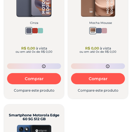
Cinza
Mocha Mousse
R$ 0,00
à vista
R$ 0,00
à vista
ou em até
0
x de
R$ 0,00
ou em até
0
x de
R$ 0,00
Comprar
Comprar
Compare este produto
Compare este produto
Smartphone Motorola Edge
60 5G 512 GB