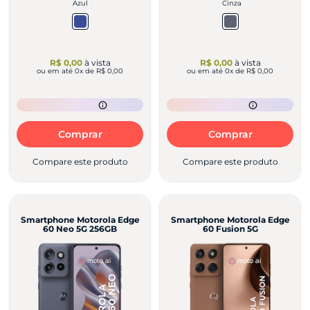
Azul
Cinza
R$ 0,00
à vista
R$ 0,00
à vista
ou em até
0
x de
R$ 0,00
ou em até
0
x de
R$ 0,00
Comprar
Comprar
Compare este produto
Compare este produto
Smartphone Motorola Edge
Smartphone Motorola Edge
60 Neo 5G 256GB
60 Fusion 5G