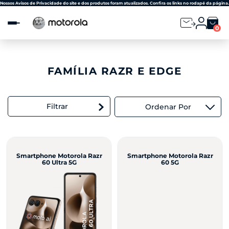
Observação:
Nossos Avisos de Privacidade do site e dos produtos foram atualizados. Confira os links no rodapé da página.
este
site
0
inclui
um
sistema
de
acessibilidade.
FAMÍLIA RAZR E EDGE
Filtrar
Ordenar Por
Smartphone Motorola Razr
Smartphone Motorola Razr
60 Ultra 5G
60 5G