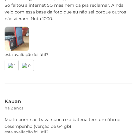
Cartão SIM
So faltou a internet 5G mas nem dá pra reclamar. Ainda
Nano SIM (4FF), Dual Chip + SD Card
veio com essa base da foto que eu não sei porque outros
não vieram. Nota 1000.
Wi-fi
802.11 a/b/g/n/ac | 2,4 GHz e 5 GHz
Bluetooth
Bluetooth® 5.0
esta avaliação foi útil?
1
0
Serviços de Localização
GPS, AGPS, LTEPP, SUPL,Glonass, Galileo
Certificado de homologação Anatel
18227-22-00330
Kauan
há 2 anos
Conteúdo da Caixa
Muito bom não trava nunca e a bateria tem um ótimo
01 Telefone
desempenho (verçao de 64 gb)
01 Kit de manuais
esta avaliação foi útil?