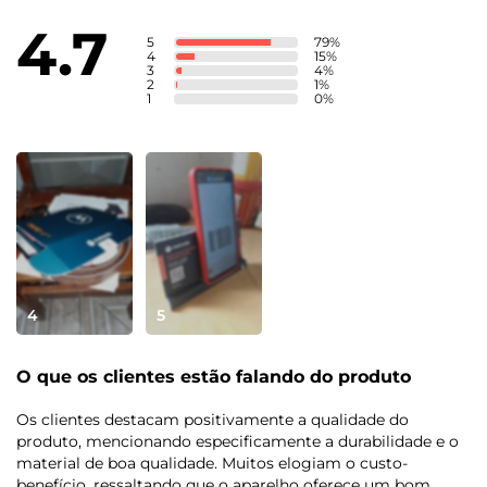
Armazenamento Total: 64 GB
4.7
Armazenamento Disponível:52 GB
5
79
%
4
15
%
3
4
%
2
1
%
Tela
1
0
%
Informação de tela
Tela de 6,5" HD+ (720x 1600) | IPS |60 Hz
Bateria
Tamanho da bateria
5000 mAh
4
5
Tipo de carregador:
O que os clientes estão falando do produto
Carregador Rápido 10 W
Os clientes destacam positivamente a qualidade do
Sensores
produto, mencionando especificamente a durabilidade e o
material de boa qualidade. Muitos elogiam o custo-
benefício, ressaltando que o aparelho oferece um bom