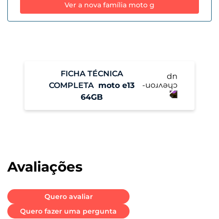
Ver a nova família moto g
FICHA TÉCNICA
COMPLETA
moto e13
64GB
Performance
Sistema Operacional
Android 13 Go
Avaliações
Memória RAM
4 GB
Quero avaliar
Quero fazer uma pergunta
Armazenamento