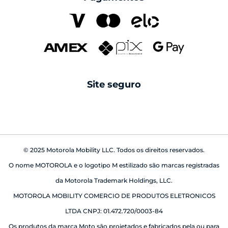
family space
carregadores
Pantone
seguros
cabos
Swarovski
reparo fora da garantia
caixas de som
android auto
Site seguro
babá eletrônica
© 2025 Motorola Mobility LLC. Todos os direitos reservados.
O nome MOTOROLA e o logotipo M estilizado são marcas registradas
da Motorola Trademark Holdings, LLC.
MOTOROLA MOBILITY COMERCIO DE PRODUTOS ELETRONICOS
LTDA CNPJ: 01.472.720/0003-84
Os produtos da marca Moto são projetados e fabricados pela ou para