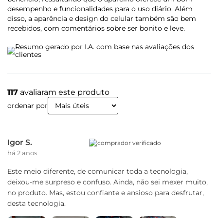
Acelerômetro
desempenho e funcionalidades para o uso diário. Além
Proximidade
disso, a aparência e design do celular também são bem
Luz Ambiente
recebidos, com comentários sobre ser bonito e leve.
Design
Resumo gerado por I.A. com base nas avaliações dos
clientes
Peso
179,5 g
117
avaliaram este produto
ordenar por
Dimensões
Altura (mm): 164,19
Largura (mm): 74,95
Profundidade (mm): 8,47
Igor S.
comprador verificado
há 2 anos
Entradas
Entrada P2 Fone de Ouvido
Este meio diferente, de comunicar toda a tecnologia,
deixou-me surpreso e confuso. Ainda, não sei mexer muito,
no produto. Mas, estou confiante e ansioso para desfrutar,
Câmera
desta tecnologia.