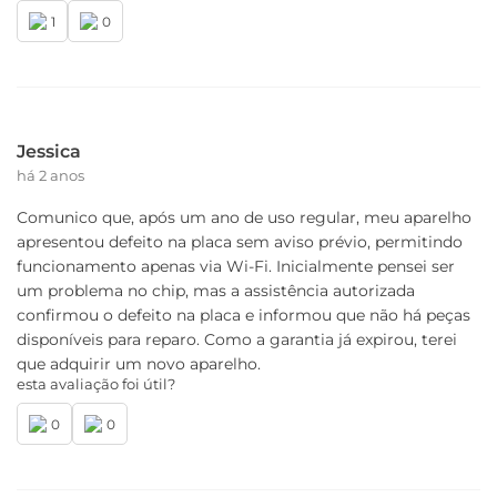
01 Cabo USB-A / USB-C
1
0
01 Carregador de parede
01 Ferramenta de remoção do chip
Garantia/Meses
12
Jessica
há 2 anos
Comunico que, após um ano de uso regular, meu aparelho
apresentou defeito na placa sem aviso prévio, permitindo
funcionamento apenas via Wi-Fi. Inicialmente pensei ser
um problema no chip, mas a assistência autorizada
confirmou o defeito na placa e informou que não há peças
disponíveis para reparo. Como a garantia já expirou, terei
que adquirir um novo aparelho.
esta avaliação foi útil?
0
0