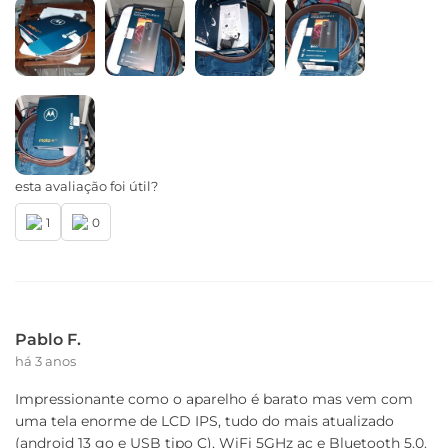
Câmera Traseira
Câmera Principal: 13 MP Zoom Digital: 4x
Flash: Sim | LED
Câmera Frontal
Câmera Principal Frontal: 5 MP | Lente 76.8° |
Abertura f/2,2
Captura de vídeo: Full HD (30 fps)
esta avaliação foi útil?
Conectividade
1
0
Bandas
2G - GSM 850/900/1800/1900 MHz
3G - WCDMA 850/900/1700/1900/2100 MHz
4G - LTE
B1/B2/B3/B4/B5/B7/B8/B13/B26/B28/B38/B40/B66
Pablo F.
há 3 anos
NFC
Impressionante como o aparelho é barato mas vem com
Não
uma tela enorme de LCD IPS, tudo do mais atualizado
(android 13 go e USB tipo C), WiFi 5GHz ac e Bluetooth 5.0.