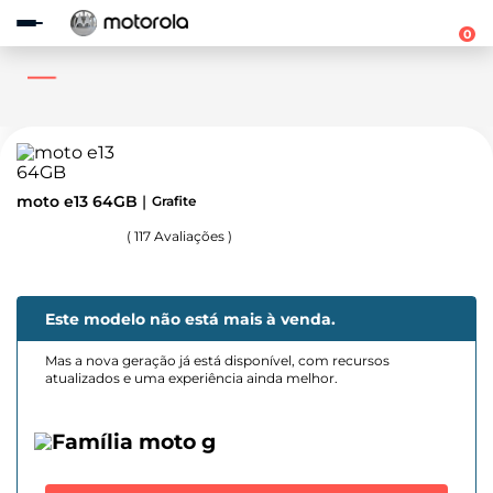
Observação:
este
0
site
inclui
um
sistema
de
acessibilidade.
moto e13 64GB
Grafite
(
117
Avaliações )
Este modelo não está mais à venda.
Mas a nova geração já está disponível, com recursos
atualizados e uma experiência ainda melhor.
Família moto g