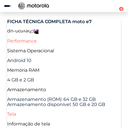
Observação:
este
0
site
inclui
FICHA TÉCNICA COMPLETA
moto e7
um
sistema
de
acessibilidade.
Performance
Sistema Operacional
Android 10
Memória RAM
4 GB e 2 GB
Armazenamento
Armazenamento (ROM): 64 GB e 32 GB
Armazenamento disponível: 50 GB e 20 GB
Tela
Informação de tela