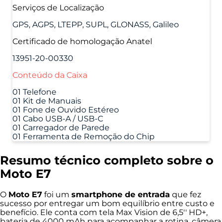
Serviços de Localização
GPS, AGPS, LTEPP, SUPL, GLONASS, Galileo
Certificado de homologação Anatel
13951-20-00330
Conteúdo da Caixa
01 Telefone
01 Kit de Manuais
01 Fone de Ouvido Estéreo
01 Cabo USB-A / USB-C
01 Carregador de Parede
01 Ferramenta de Remoção do Chip
Resumo técnico completo sobre o
Moto E7
O
Moto E7
foi um
smartphone de entrada
que fez
sucesso por entregar um bom equilíbrio entre custo e
benefício. Ele conta com tela Max Vision de 6,5'' HD+,
bateria de 4000 mAh para acompanhar a rotina, câmera