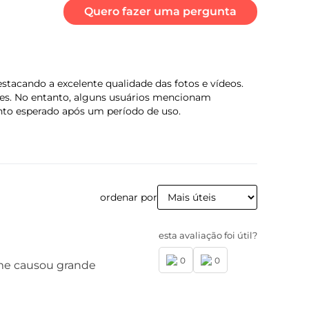
Quero fazer uma pergunta
po de carregador:
rboPower™ 20 W
acando a excelente qualidade das fotos e vídeos.
ades. No entanto, alguns usuários mencionam
uanto esperado após um período de uso.
ordenar por
mensões
tura (mm): 168,3
esta avaliação foi útil?
rgura (mm): 74
ofundidade (mm): 9,7
0
0
 me causou grande