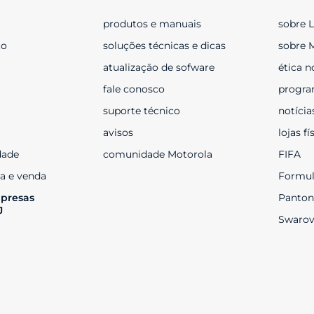
produtos e manuais
sobre 
to
soluções técnicas e dicas
sobre 
atualização de sofware
ética n
fale conosco
progra
suporte técnico
notícia
avisos
lojas fí
dade
comunidade Motorola
FIFA
a e venda
Formul
presas 
Panton
J
Swarov