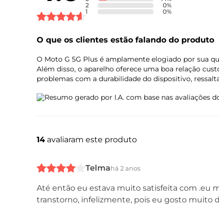
2
0
%
1
0
%
Bateria
O que os clientes estão falando do produto
O Moto G 5G Plus é amplamente elogiado por sua qua
Além disso, o aparelho oferece uma boa relação cust
Sensores
problemas com a durabilidade do dispositivo, ressalt
Resumo gerado por I.A. com base nas avaliações do
14
avaliaram este produto
Design
Telma
há 2 anos
Até então eu estava muito satisfeita com .eu
transtorno, infelizmente, pois eu gosto muito d