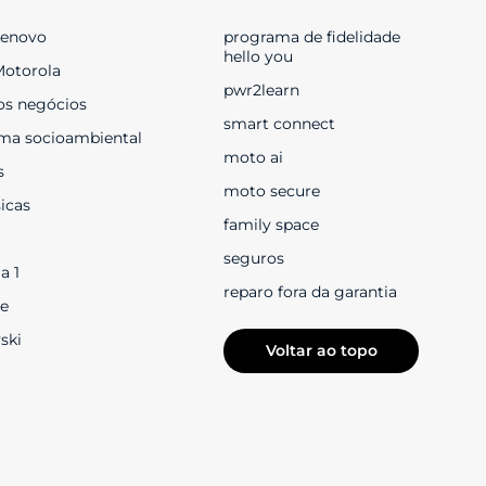
Lenovo
programa de fidelidade 
hello you
Motorola
pwr2learn
os negócios
smart connect
ma socioambiental
moto ai
s
moto secure
sicas
family space
seguros
a 1
reparo fora da garantia
e
ski
Voltar ao topo