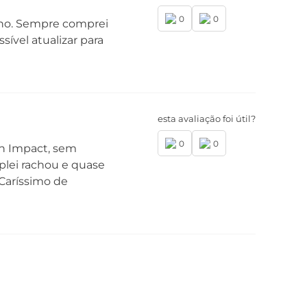
0
0
elho. Sempre comprei
sível atualizar para
-fi
2.11 a/b/g/n/ac | 2,4 GHz e 5 GHz
rviços de Localização
esta avaliação foi útil?
S, AGPS, GLONASS, Galileo
0
0
in Impact, sem
plei rachou e quase
 Caríssimo de