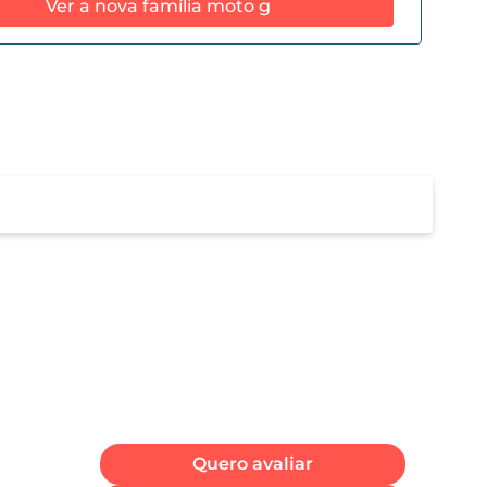
Ver a nova família moto g
emória RAM
GB
Quero avaliar