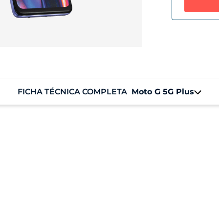
FICHA TÉCNICA COMPLETA
Moto G 5G Plus
Sistema Operacional
M
Android 10
8 
Armazenamento
Armazenamento (ROM): 128 GB
Armazenamento disponível: 113 GB
Informação de tela
Tela CinemaVision 6,7" Full HD+