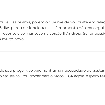
mm
Câmera Traseira
Câ
ul e lilás prisma, porém o que me deixou triste em rela
Câmera Principal: 48 MP³| Lente 79°
Câ
Abertura f/1,7
Ab
 3 dias parou de funcionar, e até momento não consegui
Câmera Ultra-Wide: 8 MP | Lente 118°
Câ
 recente e se manteve na versão 11 Android. Se for possív
Abertura f/2,2
Ab
á muito novo.
Cãmera Macro: 5 MP | Lente 83°
Abertura f/2,4
Sensor de Profundidade: 2 MP | Lente 87°
Abertura f/2,4
Flash: LED
do seu preço. Não vejo nenhuma necessidade de gastar
atisfeito. Vou trocar para o Moto G 84 agora, espero te
Bandas
N
2G - GSM 850/900/1800/1900 MHz
Si
3G - WCDMA 850/900/1700/1900/2100 MHz
4G - LTE
B1/B2/B3/B4/B5/B7/B8/B12/B17/B20/B26
B28/B32/B38/B39/B40/B41/B42/B43/B66
5G¹ (NSA | DSS)* - NR