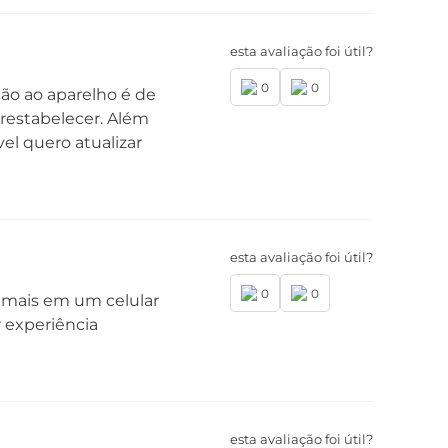
esta avaliação foi útil?
mera Frontal
0
0
ção ao aparelho é de
mera Principal Frontal: 16 MP | Lente 73°
ertura f/2,0
 restabelecer. Além
mera Ultra-wide Frontal: 8 MP | Lente 118°
el quero atualizar
ertura f/2,4
esta avaliação foi útil?
0
0
 mais em um celular
r experiência
FC
m
esta avaliação foi útil?