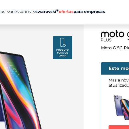
®
tos
acessórios
swarovski
ofertas
para empresas
Moto G 5G Pl
Este mo
Mas a nov
atualizad