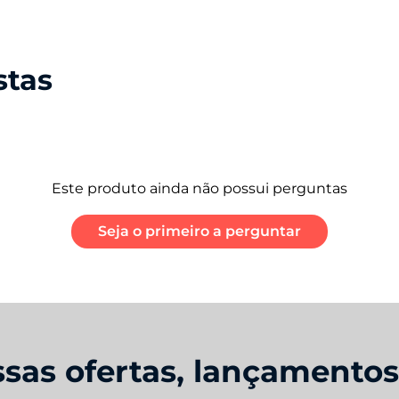
01 Cabo de Sincronização
01 Carregador TurboPower ™ 20 W
01 Ferramenta de Remoção do Chip
stas
Este produto ainda não possui perguntas
Seja o primeiro a perguntar
sas ofertas, lançamento