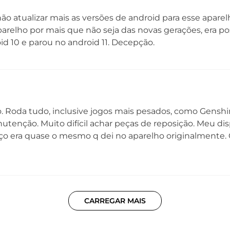
n1/n3/n7/n8/n28/n38/n41/n77/n78
ão atualizar mais as versões de android para esse apar
arelho por mais que não seja das novas gerações, era pos
Cartão SIM
Wi
Nano SIM (4FF) , Entrada do Chip 1: Chip 1 /
80
d 10 e parou no android 11. Decepção.
Entrada do Chip 2: Chip 2 ou SD Card
(Híbrido)
Bluetooth
Se
Bluetooth® 5.1
GP
o. Roda tudo, inclusive jogos mais pesados, como Gensh
Radio FM*:
Sim | Com banda estendida
utenção. Muito difícil achar peças de reposição. Meu dis
reço era quase o mesmo q dei no aparelho originalmente.
Certificado de homologação Anatel
11531-20-00330
01 Telefone
CARREGAR MAIS
01 Capa Protetora
01 Kit de Manuais
01 Fone de Ouvido Estéreo