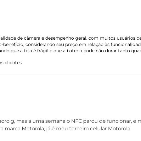
Tamanho da bateria
Ti
5000 mAh
Tu
lidade de câmera e desempenho geral, com muitos usuários dest
o-benefício, considerando seu preço em relação às funcionalid
Acelerômetro
ando que a tela é frágil e que a bateria pode não durar tanto q
Proximidade
s clientes
Giroscópio
Luz Ambiente
Impressão Digital
Peso
Di
207 g
Al
La
Pr
 moro g, mas a uma semana o NFC parou de funcionar, e
a marca Motorola, já é meu terceiro celular Motorola.
Entradas
USB-C, entrada de fone de ouvido de 3,5