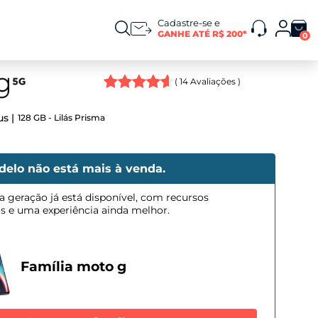
Cadastre-se e
GANHE ATÉ R$ 200*
0
(
14
Avaliações )
us
128 GB - Lilás Prisma
delo não está mais à venda.
a geração já está disponível, com recursos
os e uma experiência ainda melhor.
Família moto g