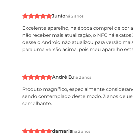
Junio
há 2 anos
Câmera
Excelente aparelho, na época comprei de cor az
não receber mais atualização, o NFC há exatos
desse o Android não atualizou para versão mais
para uma versão acima, pois meu aparelho est
André B.
há 2 anos
Produto magnífico, especialmente consideran
Conectividade
sendo contemplado deste modo. 3 anos de uso s
semelhante.
damaris
há 2 anos