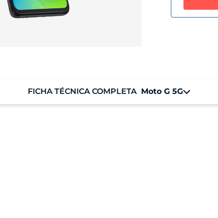
FICHA TÉCNICA COMPLETA
Moto G 5G
Sistema Operacional
M
Android 10
6 
Armazenamento
Armazenamento (ROM): 128 GB
Armazenamento disponível: 113 GB
Informação de tela
Tela Max Vision 6,7" Full HD+