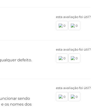
esta avaliação foi útil?
mera Frontal
mera Principal: 16 MP | Lente 75°
0
0
Abertura f/2,2
esta avaliação foi útil?
0
0
ualquer defeito.
FC
m
esta avaliação foi útil?
0
0
funcionar sendo
o e os nomes dos