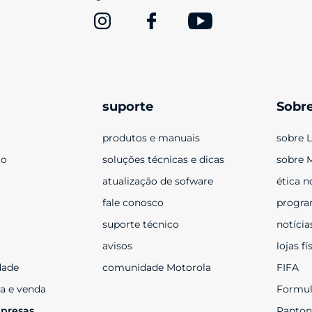
suporte
Sobr
produtos e manuais
sobre 
to
soluções técnicas e dicas
sobre 
atualização de sofware
ética n
fale conosco
progra
suporte técnico
notícia
avisos
lojas fí
dade
comunidade Motorola
FIFA
a e venda
Formul
presas 
Panton