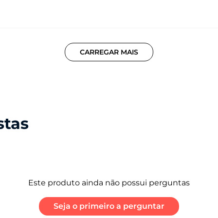
Cartão SIM
Wi
Nano SIM (4FF), Entrada do Chip 1: Chip 1 /
80
Entrada do Chip 2: Chip 2 ou SD Card
(Híbrido)
CARREGAR MAIS
Bluetooth
Se
Bluetooth® 5.1
GP
Radio FM*:
Sim | Com banda estendida
stas
Certificado de homologação Anatel
14874-20-00330
01 Telefone
01 Capa Protetora
Este produto ainda não possui perguntas
01 Kit de Manuais
01 Fone de Ouvido Estéreo
01 Cabo de Sincronização
Seja o primeiro a perguntar
01 Carregador TurboPower ™ 20 W