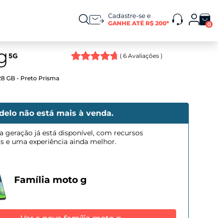
Cadastre-se e
GANHE ATÉ R$ 200*
0
(
6
Avaliações )
28 GB - Preto Prisma
delo não está mais à venda.
a geração já está disponível, com recursos
os e uma experiência ainda melhor.
Família moto g