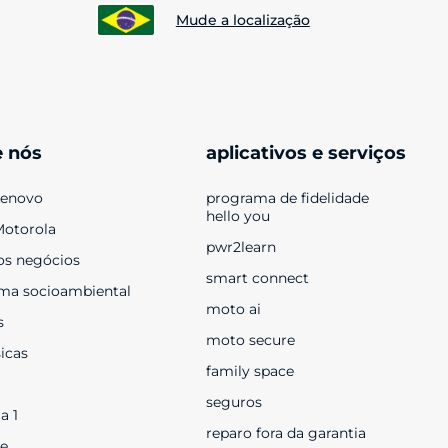
Mude a localização
e nós
aplicativos e serviços
Lenovo
programa de fidelidade 
hello you
Motorola
pwr2learn
os negócios
smart connect
ma socioambiental
moto ai
s
moto secure
sicas
family space
seguros
a 1
reparo fora da garantia
e