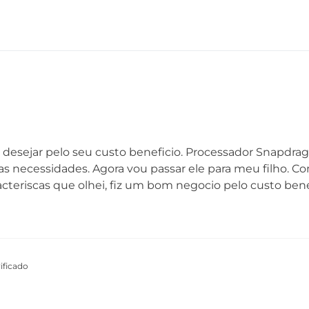
Tamanho da bateria
Ti
5000 mAh
Tu
Acelerômetro
Proximidade
Giroscópio
Luz Ambiente
 desejar pelo seu custo beneficio. Processador Snapdra
Impressão Digital
s necessidades. Agora vou passar ele para meu filho. 
acteriscas que olhei, fiz um bom negocio pelo custo ben
Peso
Di
212 g
Al
La
Pr
ificado
Entradas
USB-C, entrada P2 de fone de ouvido de 3,5