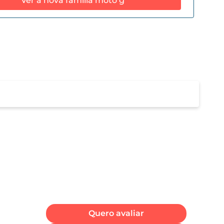
Ver a nova família moto g
emória RAM
GB
Quero avaliar