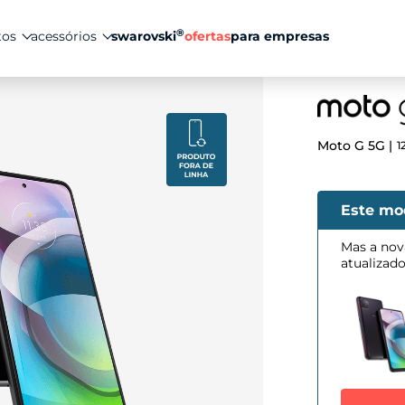
®
tos
acessórios
swarovski
ofertas
para empresas
Moto G 5G
1
Este mo
Mas a nov
atualizad