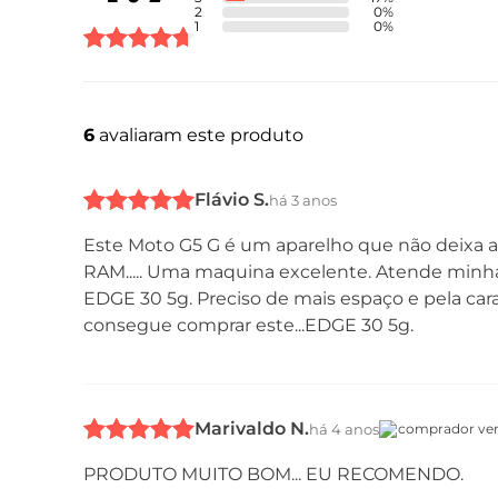
2
0
%
1
0
%
Bateria
6
avaliaram este produto
Sensores
Flávio S.
há 3 anos
Este Moto G5 G é um aparelho que não deixa a
RAM..... Uma maquina excelente. Atende minha
EDGE 30 5g. Preciso de mais espaço e pela car
consegue comprar este...EDGE 30 5g.
Design
Marivaldo N.
há 4 anos
comprador ver
PRODUTO MUITO BOM... EU RECOMENDO.