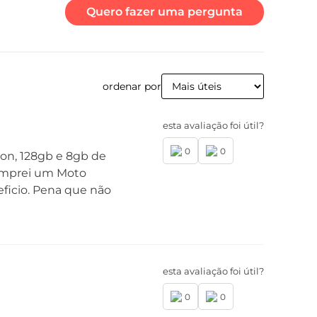
Quero fazer uma pergunta
po de carregador:
rboPower™ 20 W
ordenar por
esta avaliação foi útil?
0
0
gon, 128gb e 8gb de
Comprei um Moto
eficio. Pena que não
mensões
tura (mm): 166,2
rgura (mm): 76,1
ofundidade (mm): 9,9
esta avaliação foi útil?
0
0