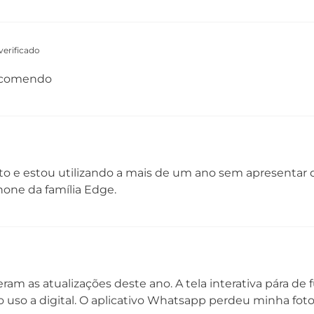
mm
erificado
Câmera Traseira
Câ
4
Câmera Principal: 48 MP
Lente 79°
Câ
recomendo
Abertura f/1,7
| 
Câmera Ultra-Wide: 8 MP| Lente 118°
Abertura f/2,2
Cãmera Macro: 2 MP| Lente 83°
Abertura f/2,4
Flash: LED
 e estou utilizando a mais de um ano sem apresentar q
one da família Edge.
Bandas
N
2G - GSM 850/900/1800/1900 MHz
Si
3G - WCDMA 850/900/1700/1900/2100 MHz
4G - LTE
B1/B2/B3/B4/B5/B7/B8/B12/B18/B19/B20/B26
B28/B38/B39/B40/B41/B42/B43/B66
m as atualizações deste ano. A tela interativa pára de 
5G¹ (NSA | DSS)* - NR
n1/n3/n5/n7/n8/n28/n38/n41/n66/n77/n78
 uso a digital. O aplicativo Whatsapp perdeu minha fot