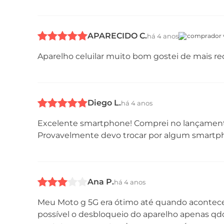
APARECIDO C.
Câmera
há 4 anos
comprador v
Aparelho celuilar muito bom gostei de mais 
Diego L.
há 4 anos
Excelente smartphone! Comprei no lançamento
Provavelmente devo trocar por algum smartph
Conectividade
Ana P.
há 4 anos
Meu Moto g 5G era ótimo até quando acontecera
possível o desbloqueio do aparelho apenas qdo