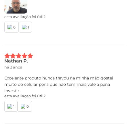
Bluetooth® 5.1
esta avaliação foi útil?
Radio FM*:
Não
0
1
Serviços de Localização
GPS, AGPS, LTEPP, SUPL, GLONASS, Galileo
Certificado de homologação Anatel
Nathan P.
17874-20-00330
há 3 anos
Conteúdo da Caixa
Excelente produto nunca travou na minha mão gostei
muito do celular pena que não tem mais vale a pena
investir
01 Telefone
esta avaliação foi útil?
01 Capa protetora
01 Kit de manuais
1
0
01 Fone de ouvido estereo
01 Cabo USB-A / USB-C
01 Carregador TurboPower™ 20 W
01 Ferramenta de remoção de chip