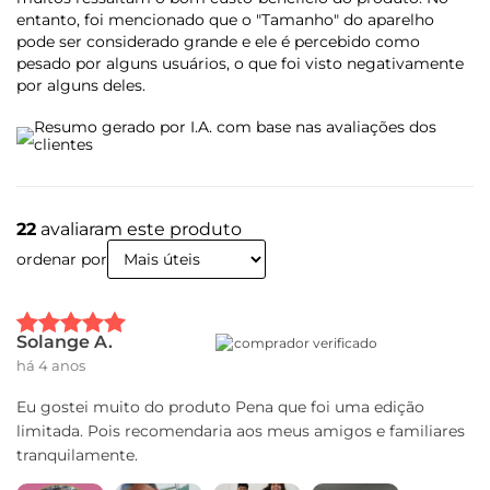
Acelerômetro
entanto, foi mencionado que o "Tamanho" do aparelho
Proximidade
pode ser considerado grande e ele é percebido como
Giroscópio
pesado por alguns usuários, o que foi visto negativamente
Luz Ambiente
por alguns deles.
Impressão Digital
Resumo gerado por I.A. com base nas avaliações dos
clientes
Design
Peso
22
avaliaram este produto
207 g
ordenar por
Dimensões
Altura (mm): 168,4
Largura (mm): 74,0
Solange A.
comprador verificado
Profundidade (mm): 9,7
há 4 anos
Entradas
Eu gostei muito do produto Pena que foi uma edição
Entrada P2 Fone de Ouvido 3,5 mm
limitada. Pois recomendaria aos meus amigos e familiares
tranquilamente.
Câmera