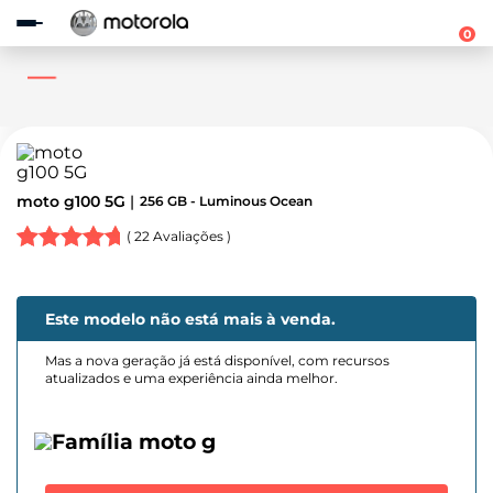
Observação:
este
0
site
inclui
um
sistema
de
acessibilidade.
moto g100 5G
256 GB - Luminous Ocean
(
22
Avaliações )
Este modelo não está mais à venda.
Mas a nova geração já está disponível, com recursos
atualizados e uma experiência ainda melhor.
Família moto g