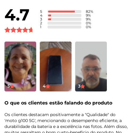
Armazenamento Total: 256 GB
4.7
Armazenamento Disponível: 237 GB
5
82
%
4
9
%
3
9
%
2
0
%
Tela
1
0
%
Informação de tela
Cinema Vision 6,7" FHD+ | HDR10 | 90 Hz
Bateria
Tamanho da bateria
5000 mAh
5
4
3
Tipo de carregador:
O que os clientes estão falando do produto
TurboPower™ 20 W
Os clientes destacam positivamente a "Qualidade" do
Sensores
'moto g100 5G', mencionando o desempenho eficiente, a
durabilidade da bateria e a excelência nas fotos. Além disso,
muitos ressaltam o bom custo-benefício do produto. No