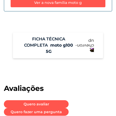
Ver a nova família moto g
FICHA TÉCNICA
COMPLETA
moto g100
5G
Performance
Sistema Operacional
Android 11
Avaliações
Memória RAM
12 GB + RAM Boost
Quero avaliar
Quero fazer uma pergunta
Armazenamento