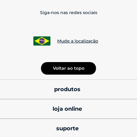
Siga-nos nas redes sociais
Mude a localização
Voltar ao topo
produtos
smatphones
loja online
celulares motorola 
promoções
signature
suporte