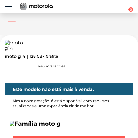
Observação:
este
0
site
inclui
um
sistema
de
acessibilidade.
moto g14
128 GB - Grafite
(
680
Avaliações )
Este modelo não está mais à venda.
Mas a nova geração já está disponível, com recursos
atualizados e uma experiência ainda melhor.
Família moto g