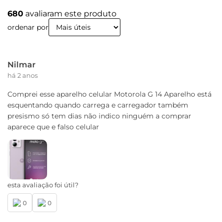
B1/B2/B3/B4/B5/B7/B8/B13/B26/B28/B38/B40/B66
680
avaliaram este produto
ordenar por
NFC
Não
Cartão SIM
Nilmar
Nano SIM (4FF), Entrada do Chip: Dual Chip + SD
há 2 anos
Card
Comprei esse aparelho celular Motorola G 14 Aparelho está
esquentando quando carrega e carregador também
Wi-fi
presismo só tem dias não indico ninguém a comprar
802.11 a/b/g/n/ac | 2,4 GHz e 5 GHz
aparece que e falso celular
Bluetooth
Bluetooth® 5.0
Serviços de Localização
esta avaliação foi útil?
GPS, AGPS, LTEPP, SUPL,Glonass, Galileo
0
0
Certificado de homologação Anatel
09362-23-00330