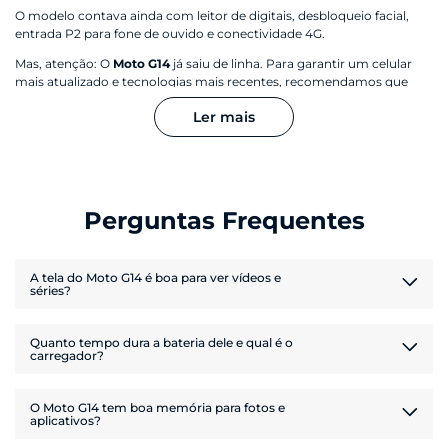
O modelo contava ainda com leitor de digitais, desbloqueio facial,
Armazenamento Disponível: 116 GB
entrada P2 para fone de ouvido e conectividade 4G.
Mas, atenção: O
Moto G14
já saiu de linha. Para garantir um celular
Tela
mais atualizado e tecnologias mais recentes, recomendamos que
você conheça os
novos modelos da linha Moto G
, que trazem opções
Ler mais
modernas e tecnológicas.
Informação de tela
Tela de 6,5" FHD+ (1080 x 2400) | IPS | 60 Hz
Bateria
Perguntas Frequentes
Tamanho da bateria
5000 mAh
A tela do Moto G14 é boa para ver vídeos e
séries?
Tipo de carregador:
TurboPower™ 20 W
Com certeza! Ele vinha com uma tela de 6,5 polegadas e resolução
Quanto tempo dura a bateria dele e qual é o
Full HD+. Vale lembrar que o
Moto G14
já saiu de linha, mas temos
carregador?
família Moto G
vários modelos novos na
que oferecem mais
Sensores
velocidade e telas ainda mais modernas!
O
Moto G14
oferecia uma bateria de 5000 mAh e carregador
O Moto G14 tem boa memória para fotos e
TurboPower™ de 20 W. No entanto, esse smartphone já saiu de linha,
aplicativos?
celulares Moto G
mas não se preocupe! A nova geração de
Acelerômetro
está cheia