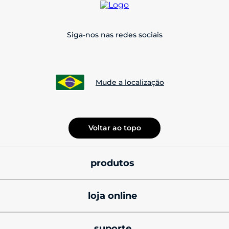
Siga-nos nas redes sociais
Mude a localização
Voltar ao topo
produtos
smatphones
loja online
celulares motorola 
promoções
signature
suporte