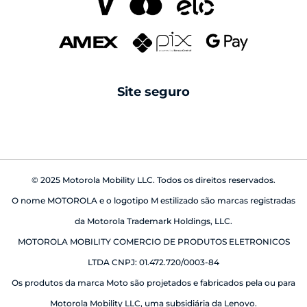
Pantone
seguros
cabos
Swarovski
reparo fora da garantia
caixas de som
android auto
Site seguro
babá eletrônica
© 2025 Motorola Mobility LLC. Todos os direitos reservados.
O nome MOTOROLA e o logotipo M estilizado são marcas registradas
da Motorola Trademark Holdings, LLC.
MOTOROLA MOBILITY COMERCIO DE PRODUTOS ELETRONICOS
LTDA CNPJ: 01.472.720/0003-84
Os produtos da marca Moto são projetados e fabricados pela ou para
Motorola Mobility LLC, uma subsidiária da Lenovo.