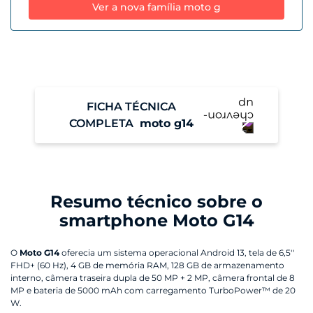
Ver a nova família moto g
FICHA TÉCNICA
COMPLETA
moto g14
Performance
Resumo técnico sobre o
Sistema Operacional
Android 13
smartphone Moto G14
Memória RAM
O
Moto G14
oferecia um sistema operacional Android 13, tela de 6,5''
4 GB
FHD+ (60 Hz), 4 GB de memória RAM, 128 GB de armazenamento
interno, câmera traseira dupla de 50 MP + 2 MP, câmera frontal de 8
MP e bateria de 5000 mAh com carregamento TurboPower™ de 20
Armazenamento
W.
Armazenamento Total: 128 GB