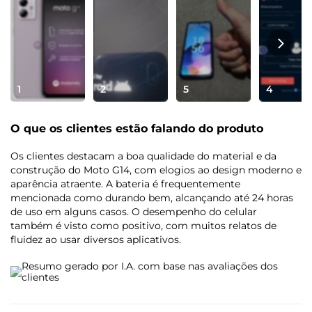
Câmera Traseira
Câmera Principal: 50 MP | Lente 74°
| Abertura f/1,8
Câmera Macro: 2 MP | Lente 86°
| Abertura f/2,4
1
2
5
4
Zoom Digital: 8x
Flash: Sim | LED
O que os clientes estão falando do produto
Câmera Frontal
Os clientes destacam a boa qualidade do material e da
Câmera Principal Frontal: 8 MP | Lente 78° |
construção do Moto G14, com elogios ao design moderno e
Abertura f/2,0
aparência atraente. A bateria é frequentemente
Captura de vídeo: Full HD (30 fps)
mencionada como durando bem, alcançando até 24 horas
de uso em alguns casos. O desempenho do celular
Conectividade
também é visto como positivo, com muitos relatos de
fluidez ao usar diversos aplicativos.
Bandas
Resumo gerado por I.A. com base nas avaliações dos
2G - GSM 850/900/1800/1900 MHz
clientes
3G - WCDMA 850/900/1700/1900/2100 MHz
4G - LTE