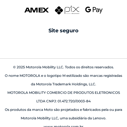
Swarovski
reparo fora da garantia
caixas de som
Serviços de Localização
GPS, AGPS, LTEPP, SUPL,Glonass e Galileo
android auto
Site seguro
babá eletrônica
Certificado de homologação Anatel
07722-20-00330
Conteúdo da Caixa
© 2025 Motorola Mobility LLC. Todos os direitos reservados.
01 Telefone
01 Capa Protetora
O nome MOTOROLA e o logotipo M estilizado são marcas registradas
01 Kit de Manuais
da Motorola Trademark Holdings, LLC.
01 Fone de Ouvido Estéreo
01 Cabo de Sincronização
MOTOROLA MOBILITY COMERCIO DE PRODUTOS ELETRONICOS
01 Carregador de Parede
LTDA CNPJ: 01.472.720/0003-84
01 Ferramenta de Remoção do Chip
Os produtos da marca Moto são projetados e fabricados pela ou para
Motorola Mobility LLC, uma subsidiária da Lenovo.
www.motorola.com.br