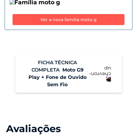
Família moto g
Ver a nova família moto g
FICHA TÉCNICA
COMPLETA
Moto G9
Play + Fone de Ouvido
Sem Fio
Performance
Sistema Operacional
Android 10
Avaliações