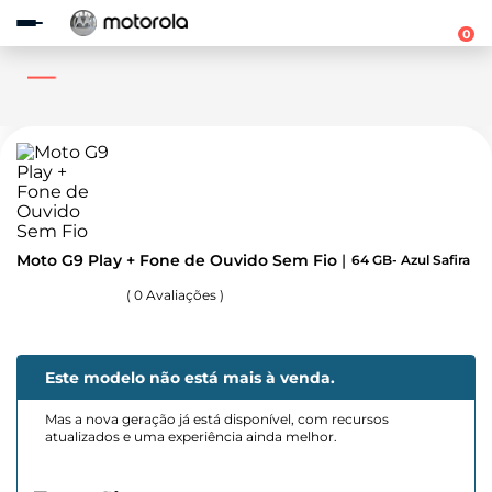
Observação:
este
0
site
inclui
um
sistema
de
acessibilidade.
Moto G9 Play + Fone de Ouvido Sem Fio
64 GB- Azul Safira
(
0
Avaliações )
Este modelo não está mais à venda.
Mas a nova geração já está disponível, com recursos
atualizados e uma experiência ainda melhor.