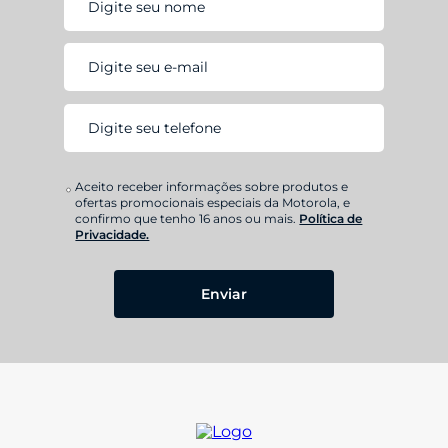
Sensores
Leitor de impressão digital
Acelerômetro
Sensor de proximidade
Giroscópio
Sensor de luz ambiente
Aceito receber informações sobre produtos e
ofertas promocionais especiais da Motorola, e
Design
confirmo que tenho 16 anos ou mais.
Política de
Privacidade.
Peso
200 g
Enviar
Dimensões
Altura (mm): 165,2
Largura (mm): 75,7
Profundidade (mm): 9,2
Entradas