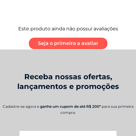
Memória RAM
4 GB
Armazenamento
Este produto ainda não possui avaliações
Armazenamento (ROM): 64 GB³
Armazenamento disponível: 50 GB
Seja o primeiro a avaliar
Tela
Informação de tela
Tela Max Vision 6.5” HD+
Receba nossas ofertas,
lançamentos e promoções
Bateria
Tamanho da bateria
Cadastre-se agora e
ganhe um cupom de até R$ 200*
para sua primeira
5000 mAh
compra.
Tipo de carregador:
TurboPower™