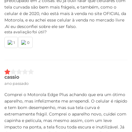
preocupado em 2 coisas: eu já ouvi falar que celulares com
tela curvada são bem mais frágeis, e também, como o
Leitor de impressão digital - FOD
Acelerômetro
celular é de 2020, não está mais à venda no site OFICIAL da
Sensor de proximidade
Motorola, e eu achei esse celular à venda no mercado livre
Giroscópio
.Aí eu desconfiei sobre ele ser falso.
Magnetômetro
esta avaliação foi útil?
Sensor de luz ambiente
Barômetro
1
0
Design
Peso
cassio
203 g
ano passado
Dimensões
Comprei o Motorola Edge Plus achando que era um ótimo
Altura (mm): 161,1
aparelho, mas infelizmente me arrependi. O celular é rápido
Largura (mm): 71,3
e tem bom desempenho, mas sua tela curva é
Profundidade (mm): 9,6
extremamente frágil. Comprei o aparelho novo, cuidei com
capinha e película, mas mesmo assim, com um leve
Entradas
impacto na ponta, a tela ficou toda escura e inutilizável. Já
USB-C, entrada de fone de ouvido de 3,5 mm