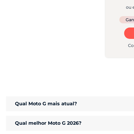
ou 
Ga
Co
Qual Moto G mais atual?
Qual melhor Moto G 2026?
Um dos últimos grandes lançamentos dessa linha é o
Mo
câmera Ultra‑Res de 200 MP com OIS e 5200 mAh de bater