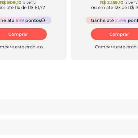
R$ 809,10
à vista
R$ 2.159,10
à vist
em até
11
x de
R$ 81,72
ou em até
12
x de
R$ 1
nhe
até
899
pontos
Ganhe
até
2.399
pon
Comprar
Comprar
mpare este produto
Compare este prod
, um
celular com NFC
, tela 1.5K Extreme AMOLED e 25
to G Max
ia, que garante até 35 horas de uso contínuo.