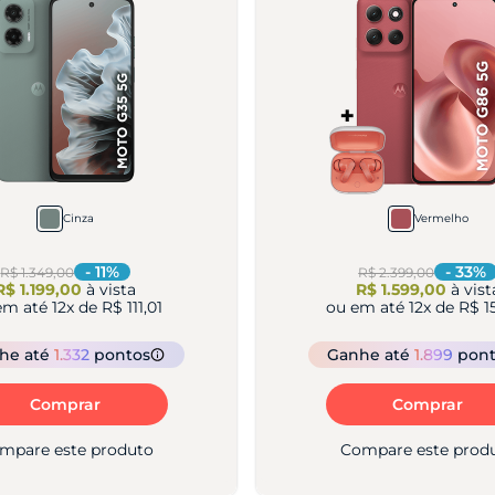
Cinza
Vermelho
-
11
%
-
33
%
R$ 1.349,00
R$ 2.399,00
R$ 1.199,00
à vista
R$ 1.599,00
à vist
em até
12
x de
R$ 111,01
ou em até
12
x de
R$ 1
nhe
até
1.332
pontos
Ganhe
até
1.899
pon
Comprar
Comprar
mpare este produto
Compare este prod