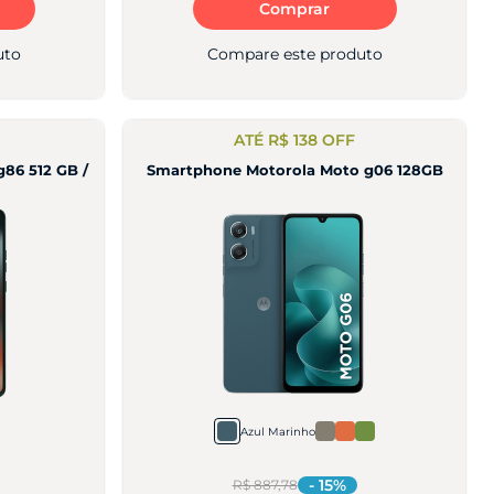
Comprar
uto
Compare este produto
ATÉ R$ 138 OFF
86 512 GB /
Smartphone Motorola Moto g06 128GB
Azul Marinho
-
15
%
R$ 887,78