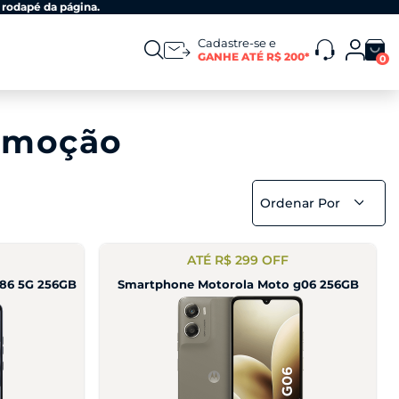
 rodapé da página.
Cadastre-se e
GANHE ATÉ R$ 200*
0
omoção
Ordenar Por
ATÉ R$ 299 OFF
86 5G 256GB
Smartphone Motorola Moto g06 256GB