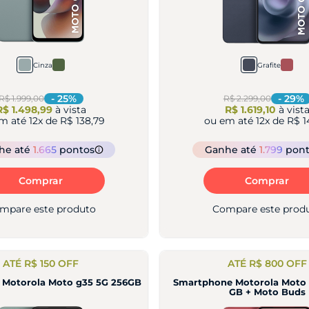
Cinza
Grafite
-
25
%
-
29
%
R$ 1.999,00
R$ 2.299,00
R$ 1.498,99
à vista
R$ 1.619,10
à vist
em até
12
x de
R$ 138,79
ou em até
12
x de
R$ 1
nhe
até
1.665
pontos
Ganhe
até
1.799
pont
Comprar
Comprar
mpare este produto
Compare este prod
ATÉ R$ 150 OFF
ATÉ R$ 800 OFF
 Motorola Moto g35 5G 256GB
Smartphone Motorola Moto 
GB + Moto Buds