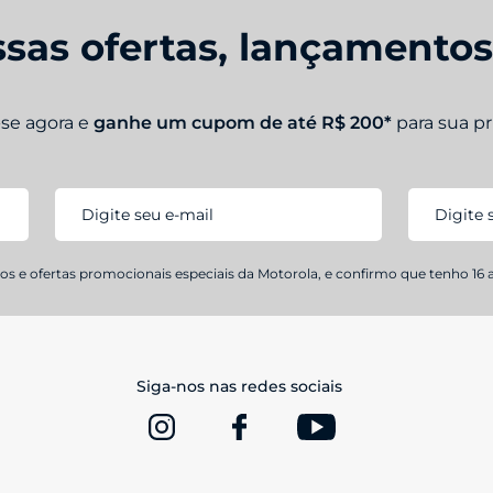
sas ofertas, lançamento
 Android praticamente pura, com poucas modificações e sem apl
 tornam a utilização mais intuitiva e prática. A durabilidade t
-se agora e
ganhe um cupom de até R$ 200*
para sua p
ferece tecnologia NFC, bateria de 5.200 mAh, tela 1.5K Extr
ra frontal de 32MP, certificação militar e muitos outros recurso
s e ofertas promocionais especiais da Motorola, e confirmo que tenho 16 
oto G47
e
Moto G17
, smartphones robustos com excelente custo
Siga-nos nas redes sociais
linha Moto G em 2026
. Equipado com tecnologia NFC, ele ofer