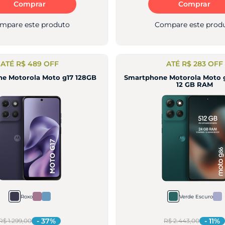
Comprar
Comprar
mpare este produto
Compare este prod
ATÉ R$ 489 OFF
ATÉ R$ 283 OFF
e Motorola Moto g17 128GB
Smartphone Motorola Moto g
12 GB RAM
Roxo
Verde Escuro
-
37
%
-
11
%
R$ 1.299,00
R$ 2.443,00