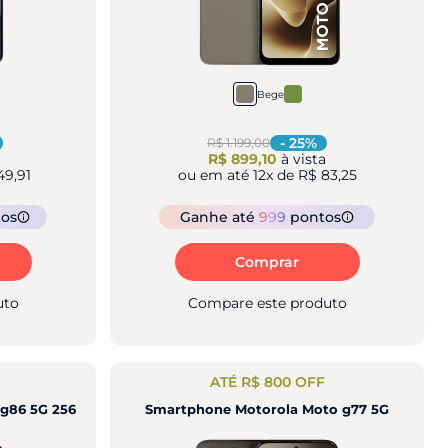
Bege
-
25
%
R$ 1.199,00
a
R$ 899,10
à vista
49,91
ou em até
12
x de
R$ 83,25
os
Ganhe
até
999
pontos
Comprar
uto
Compare este produto
ATÉ R$ 800 OFF
g86 5G 256
Smartphone Motorola Moto g77 5G