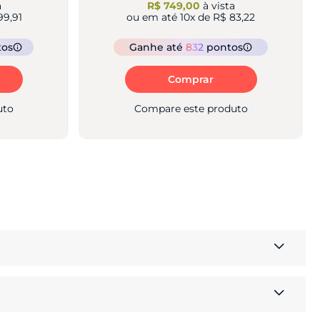
a
R$ 749,00
à vista
99,91
ou em até
10
x de
R$ 83,22
tos
Ganhe
até
832
pontos
Comprar
uto
Compare este produto
6GB de memória. Oferece 8GB RAM + 16GB Ram boost,