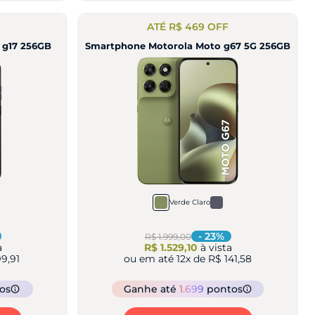
ATÉ R$ 469 OFF
 g17 256GB
Smartphone Motorola Moto g67 5G 256GB
Verde Claro
-
23
%
R$ 1.999,00
a
R$ 1.529,10
à vista
9,91
ou em até
12
x de
R$ 141,58
os
Ganhe
até
1.699
pontos