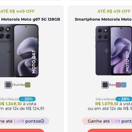
ATÉ R$ 449 OFF
ATÉ R$ 419 OFF
 Motorola Moto g67 5G 128GB
Smartphone Motorola Moto
Chumbo
Roxo
-
25
%
-
28
%
R$ 1.799,00
R$ 1.499,00
R$ 1.349,10
à vista
R$ 1.079,10
à vist
em até
12
x de
R$ 124,91
ou em até
12
x de
R$ 9
he
até
1.499
pontos
Ganhe
até
1.199
pont