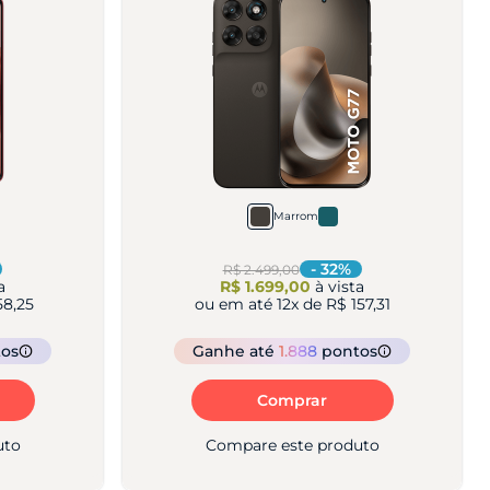
Marrom
-
32
%
R$ 2.499,00
a
R$ 1.699,00
à vista
58,25
ou em até
12
x de
R$ 157,31
tos
Ganhe
até
1.888
pontos
Comprar
uto
Compare este produto