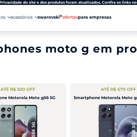
Privacidade do site e dos produtos foram atualizados. Confira os links no
®
tos
acessórios
swarovski
ofertas
para empresas
phones moto g em pr
ATÉ R$ 500 OFF
ATÉ R$ 679 OFF
one Motorola Moto g56 5G
Smartphone Motorola Moto g